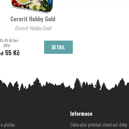
Cererit Hobby Gold
Cererit Hobby Gold
45,45 Kč bez
DPH
DETAIL
55 Kč
od
Informace
a platba
Celoroční přehled otevírací doby