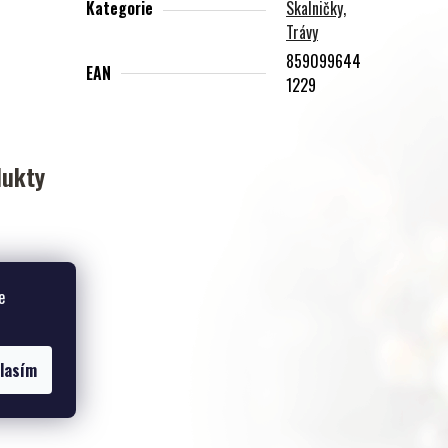
Kategorie
Skalničky,
Trávy
859099644
EAN
1229
dukty
e
lasím