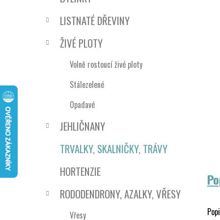
n
e
n
LISTNATÉ DŘEVINY
í
p
ŽIVÉ PLOTY
a
n
Volně rostoucí živé ploty
e
Stálezelené
l
Opadavé
JEHLIČNANY
TRVALKY, SKALNIČKY, TRÁVY
HORTENZIE
Po
RODODENDRONY, AZALKY, VŘESY
Popi
Vřesy