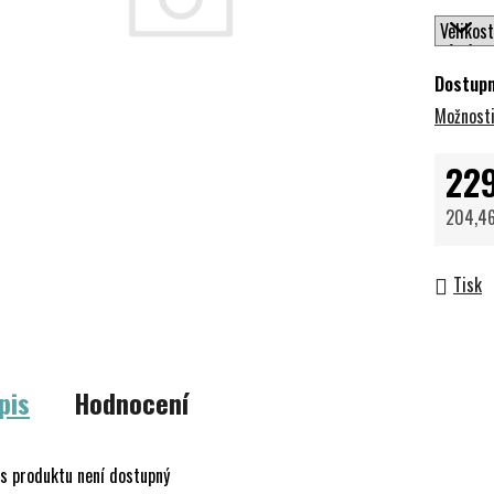
Dostup
Možnosti
22
204,46
Měrná 
Tisk
pis
Hodnocení
s produktu není dostupný