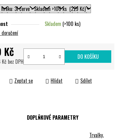
nost
Skladem
(>100 ks)
 doručení
9 Kč
DO KOŠÍKU
 Kč bez DPH
cena:
Zeptat se
Hlídat
Sdílet
DOPLŇKOVÉ PARAMETRY
Trvalky,