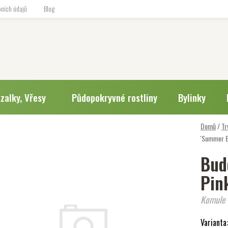
ních údajů
Blog
zalky, Vřesy
Půdopokryvné rostliny
Bylinky
Domů
/
Tr
'Summer B
Bud
Pink
Komule 
Varianta: