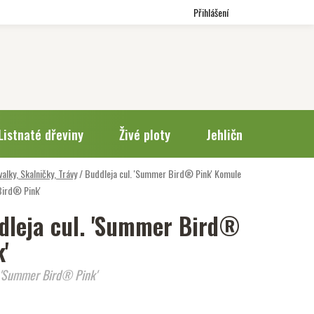
Přihlášení
Listnaté dřeviny
Živé ploty
Jehličnany
Trv
valky, Skalničky, Trávy
/
Buddleja cul. 'Summer Bird® Pink'
Komule
ird® Pink'
dleja cul. 'Summer Bird®
'
'Summer Bird® Pink'