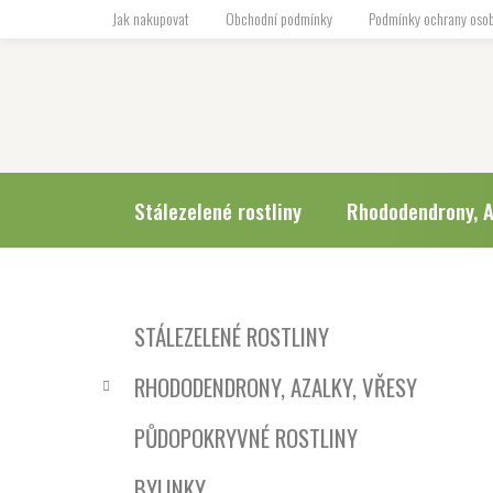
Přejít
Jak nakupovat
Obchodní podmínky
Podmínky ochrany osob
na
obsah
Stálezelené rostliny
Rhododendrony, A
P
K
Přeskočit
STÁLEZELENÉ ROSTLINY
a
o
kategorie
t
s
RHODODENDRONY, AZALKY, VŘESY
e
t
g
r
PŮDOPOKRYVNÉ ROSTLINY
o
a
r
BYLINKY
i