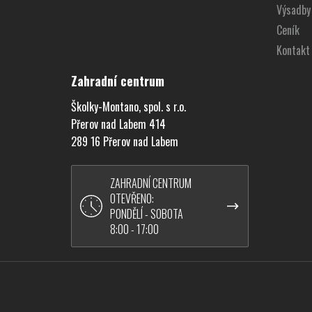
Výsadby
t
í
Ceník
Kontakt
Zahradní centrum
Školky-Montano, spol. s r.o.
Přerov nad Labem 414
289 16 Přerov nad Labem
ZAHRADNÍ CENTRUM
OTEVŘENO:
PONDĚLÍ - SOBOTA
8:00 - 17:00