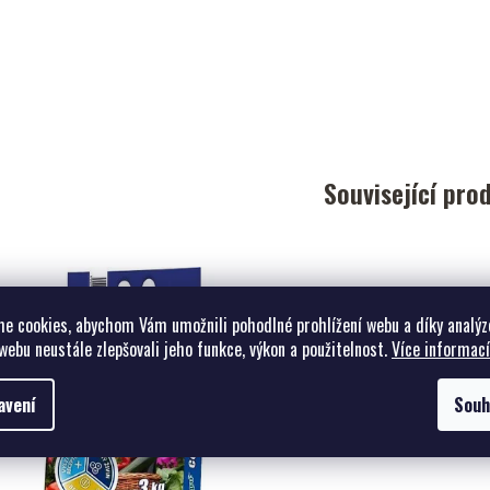
Související pro
e cookies, abychom Vám umožnili pohodlné prohlížení webu a díky analýz
webu neustále zlepšovali jeho funkce, výkon a použitelnost.
Více informací
avení
Souh