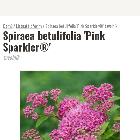
Přejít
na
obsah
Domů
/
Listnaté dřeviny
/
Spiraea betulifolia 'Pink Sparkler®'
tavolník
Spiraea betulifolia 'Pink
Sparkler®'
tavolník