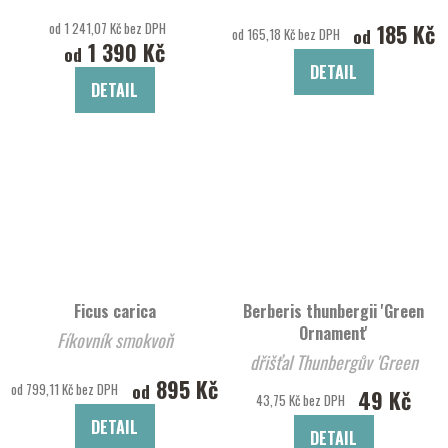
od 1 241,07 Kč bez DPH
185 Kč
od
od 165,18 Kč bez DPH
1 390 Kč
od
DETAIL
DETAIL
Ficus carica
Berberis thunbergii 'Green
Ornament'
Fíkovník smokvoň
dřišťal Thunbergův 'Green
895 Kč
Ornament'
od
od 799,11 Kč bez DPH
49 Kč
43,75 Kč bez DPH
DETAIL
DETAIL