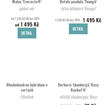
Malus 'Evereste®'
Betula pendula 'Youngii'
jabloň okr.
bříza bělokorá 'Youngii'
od 1 334,82 Kč bez DPH
1 495 Kč
1 334,82 Kč bez DPH
1 495 Kč
od
DETAIL
DETAIL
Rhododendron hybridum-v
Berberis thunbergii 'Rosy
sortách
Rocket'®
Pěnišník
dřišťál thunbergův 'Rosy
Rocket'®