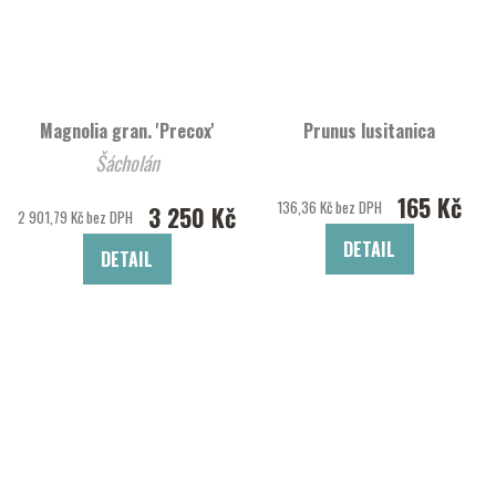
Magnolia gran. 'Precox'
Prunus lusitanica
Šácholán
165 Kč
136,36 Kč bez DPH
3 250 Kč
2 901,79 Kč bez DPH
DETAIL
DETAIL