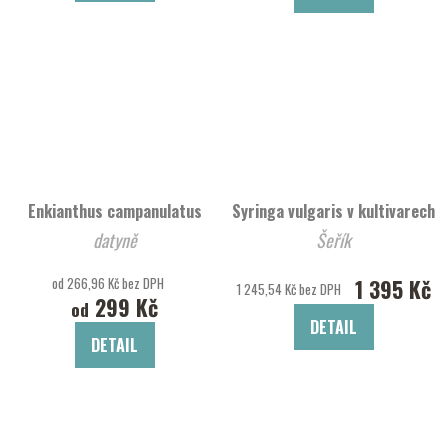
Enkianthus campanulatus
Syringa vulgaris v kultivarech
datyně
Šeřík
od 266,96 Kč bez DPH
1 395 Kč
1 245,54 Kč bez DPH
299 Kč
od
DETAIL
DETAIL