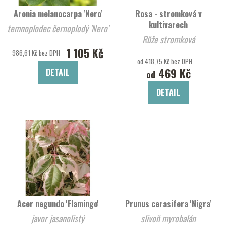
Aronia melanocarpa 'Nero'
Rosa - stromková v
kultivarech
temnoplodec černoplodý 'Nero'
Růže stromková
1 105 Kč
986,61 Kč bez DPH
od 418,75 Kč bez DPH
469 Kč
DETAIL
od
DETAIL
Acer negundo 'Flamingo'
Prunus cerasifera 'Nigra'
javor jasanolistý
slivoň myrobalán