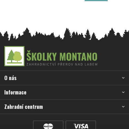
Z
á
p
a
O nás
t
í
Informace
Zahradní centrum