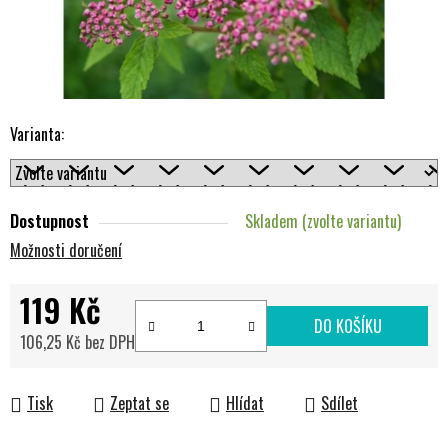
Varianta:
Dostupnost
Skladem (zvolte variantu)
Možnosti doručení
119 Kč
DO KOŠÍKU
106,25 Kč bez DPH
Měrná cena:
Tisk
Zeptat se
Hlídat
Sdílet