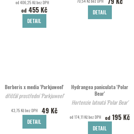
79 Kč
70,54 Kč bez DPH
od 406,25 Kč bez DPH
455 Kč
od
DETAIL
DETAIL
Berberis x media 'Parkjuweel'
Hydrangea paniculata 'Polar
Bear'
dřišťál prostřední 'Parkjuweel'
Hortenzie latnatá 'Polar Bear'
49 Kč
43,75 Kč bez DPH
195 Kč
od
od 174,11 Kč bez DPH
DETAIL
DETAIL