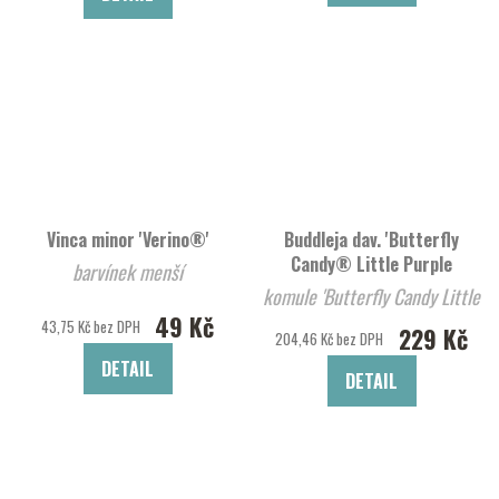
Vinca minor 'Verino®'
Buddleja dav. 'Butterfly
Candy® Little Purple
barvínek menší
komule 'Butterfly Candy Little
49 Kč
Purp
43,75 Kč bez DPH
229 Kč
204,46 Kč bez DPH
DETAIL
DETAIL