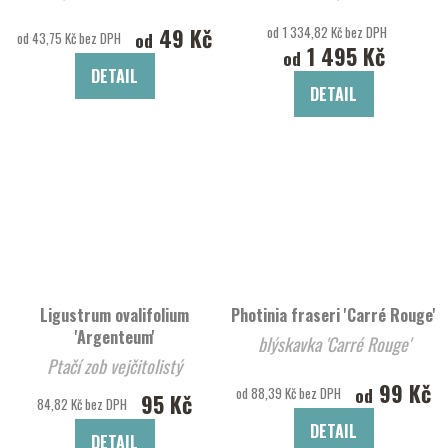
49 Kč
od 1 334,82 Kč bez DPH
od
od 43,75 Kč bez DPH
1 495 Kč
od
DETAIL
DETAIL
Ligustrum ovalifolium
Photinia fraseri 'Carré Rouge'
'Argenteum'
blýskavka 'Carré Rouge'
Ptačí zob vejčitolistý
99 Kč
'Argenteum'
od
od 88,39 Kč bez DPH
95 Kč
84,82 Kč bez DPH
DETAIL
DETAIL