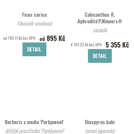
Ficus carica
Calycanthus fl.
Aphrodite'P.Winners®
Fíkovník smokvoň
sazaník
895 Kč
od
od 799,11 Kč bez DPH
5 355 Kč
4 781,25 Kč bez DPH
DETAIL
DETAIL
Berberis x media 'Parkjuweel'
Diospyros kaki
dřišťál prostřední 'Parkjuweel'
tomel japonský