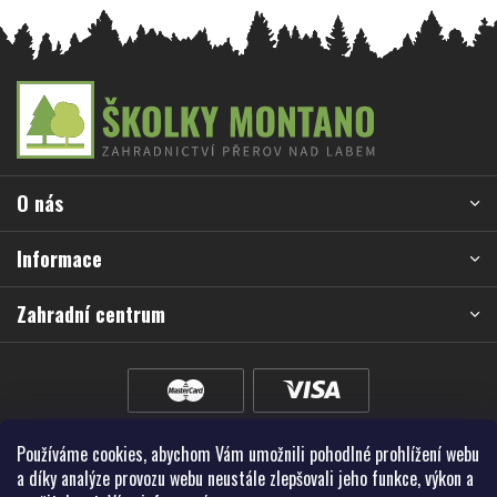
Z
á
p
a
O nás
t
í
Informace
Zahradní centrum
Používáme cookies, abychom Vám umožnili pohodlné prohlížení webu
a díky analýze provozu webu neustále zlepšovali jeho funkce, výkon a