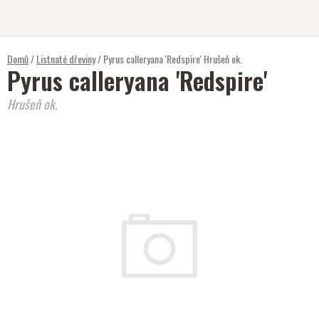
Přejít
na
obsah
Domů
/
Listnaté dřeviny
/
Pyrus calleryana 'Redspire'
Hrušeň ok.
Pyrus calleryana 'Redspire'
Hrušeň ok.