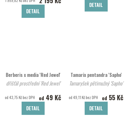
2 195 Kč
1 959,82 Kč bez DPH
DETAIL
DETAIL
Berberis x media 'Red Jewel'
Tamarix pentandra 'Sapho'
dřišťál prostřední 'Red Jewel'
Tamaryšek pětimužný 'Sapho'
49 Kč
55 Kč
od
od
od 43,75 Kč bez DPH
od 49,11 Kč bez DPH
DETAIL
DETAIL