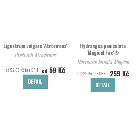
Ligustrum vulgare 'Atrovirens'
Hydrangea paniculata
'Magical Fire'®
Ptačí zob 'Atrovirens'
Hortenzie latnatá 'Magical
59 Kč
Fire'®
od
od 52,68 Kč bez DPH
259 Kč
231,25 Kč bez DPH
DETAIL
DETAIL