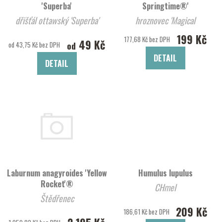
'Superba'
Springtime®'
dřišťál ottawský 'Superba'
hroznovec 'Magical
Springtime®'
199 Kč
177,68 Kč bez DPH
49 Kč
od
od 43,75 Kč bez DPH
DETAIL
DETAIL
Laburnum anagyroides 'Yellow
Humulus lupulus
Rocket'®
CHmel
Štědřenec
209 Kč
186,61 Kč bez DPH