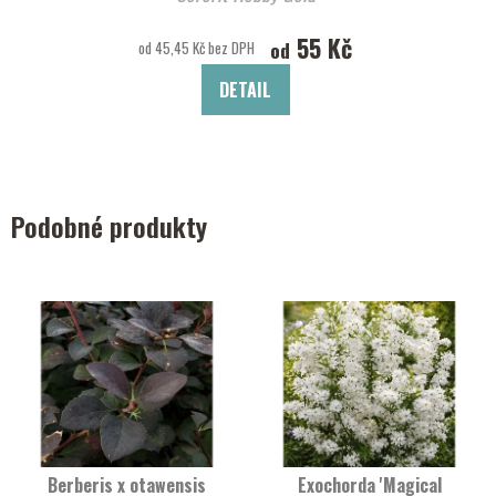
55 Kč
od
od 45,45 Kč bez DPH
DETAIL
Podobné produkty
Berberis x otawensis
Exochorda 'Magical