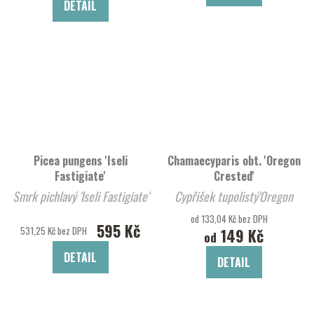
DETAIL
Picea pungens 'Iseli
Chamaecyparis obt. 'Oregon
Fastigiate'
Crested'
Smrk pichlavý 'Iseli Fastigiate'
Cypřišek tupolistý'Oregon
Crested'
od 133,04 Kč bez DPH
595 Kč
531,25 Kč bez DPH
149 Kč
od
DETAIL
DETAIL