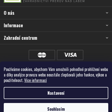
p
a
O nás
t
í
Informace
Zahradní centrum
Používáme cookies, abychom Vám umožnili pohodlné prohlížení webu
a díky analýze provozu webu neustále zlepšovali jeho funkce, výkon a
použitelnost.
Více informací
Nastavení
Vytvořil Shoptet Premium
Souhlasím