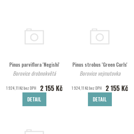
Pinus parviflora 'Negishi'
Pinus strobus 'Green Curls'
Borovice drobnokvětá
Borovice vejmutovka
2 155 Kč
2 155 Kč
1 924,11 Kč bez DPH
1 924,11 Kč bez DPH
DETAIL
DETAIL