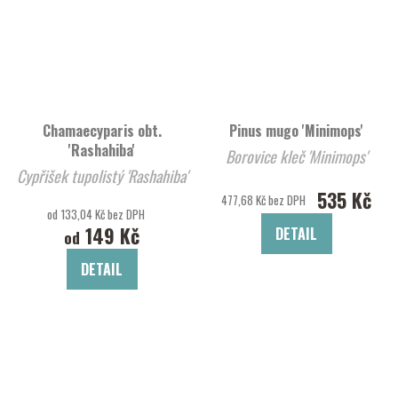
Chamaecyparis obt.
Pinus mugo 'Minimops'
'Rashahiba'
Borovice kleč 'Minimops'
Cypřišek tupolistý 'Rashahiba'
535 Kč
477,68 Kč bez DPH
od 133,04 Kč bez DPH
149 Kč
DETAIL
od
DETAIL