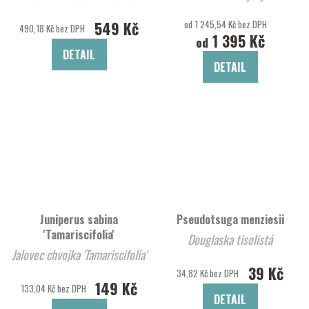
549 Kč
od 1 245,54 Kč bez DPH
490,18 Kč bez DPH
1 395 Kč
od
DETAIL
DETAIL
Juniperus sabina
Pseudotsuga menziesii
'Tamariscifolia'
Douglaska tisolistá
Jalovec chvojka 'Tamariscifolia'
39 Kč
34,82 Kč bez DPH
149 Kč
133,04 Kč bez DPH
DETAIL