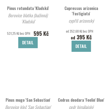
Pinus rotundata 'Kladská'
Cupressus arizonica
'Fastigiata'
Borovice blatka (bažinná)
cypřiš arizonský
´Kladská'
od 352,68 Kč bez DPH
595 Kč
531,25 Kč bez DPH
395 Kč
od
DETAIL
DETAIL
Pinus mugo 'San Sebastian'
Cedrus deodara 'Feelin' Blue'
Borovice kleč 'San Sebastian'
cedr himálajský