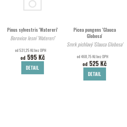
Pinus sylvestris 'Watereri'
Picea pungens 'Glauca
Globosa'
Borovice lesní 'Watereri'
Smrk pichlavý 'Glauca Globosa'
od 531,25 Kč bez DPH
595 Kč
od 468,75 Kč bez DPH
od
525 Kč
od
DETAIL
DETAIL