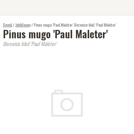
Přejít
na
obsah
Domů
/
Jehličnany
/
Pinus mugo 'Paul Maleter'
Borovice kleč 'Paul Maleter'
Pinus mugo 'Paul Maleter'
Borovice kleč 'Paul Maleter'