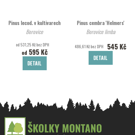
Pinus lecod. v kultivarech
Pinus cembra 'Helmers'
Borovice
Borovice limba
od 531,25 Kč bez DPH
545 Kč
486,61 Kč bez DPH
595 Kč
od
DETAIL
DETAIL
Z
á