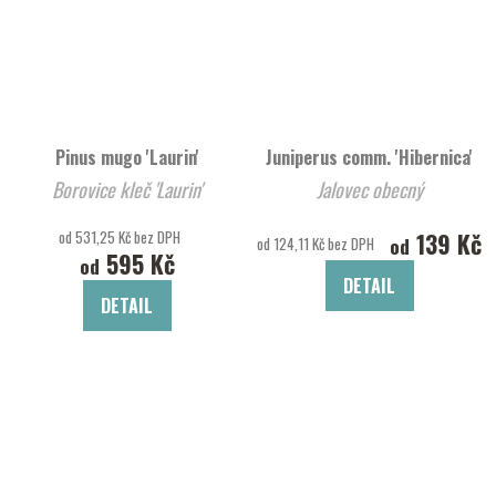
Pinus mugo 'Laurin'
Juniperus comm. 'Hibernica'
Borovice kleč 'Laurin'
Jalovec obecný
od 531,25 Kč bez DPH
139 Kč
od
od 124,11 Kč bez DPH
595 Kč
od
DETAIL
DETAIL