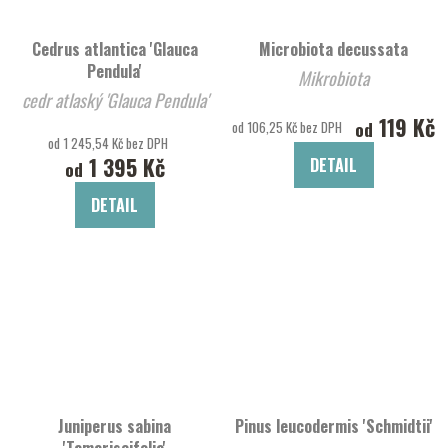
Cedrus atlantica 'Glauca
Microbiota decussata
Pendula'
Mikrobiota
cedr atlaský 'Glauca Pendula'
119 Kč
od
od 106,25 Kč bez DPH
od 1 245,54 Kč bez DPH
1 395 Kč
DETAIL
od
DETAIL
Juniperus sabina
Pinus leucodermis 'Schmidtii'
'Tamariscifolia'