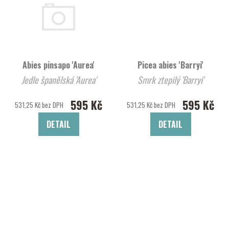
Abies pinsapo 'Aurea'
Picea abies 'Barryi'
Jedle španělská 'Aurea'
Smrk ztepilý 'Barryi'
595 Kč
595 Kč
531,25 Kč bez DPH
531,25 Kč bez DPH
DETAIL
DETAIL