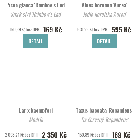
Picea glauca 'Rainbow's End'
Abies koreana 'Aurea'
Smrk sivý 'Rainbow's End'
Jedle korejská 'Aurea'
169 Kč
595 Kč
150,89 Kč bez DPH
531,25 Kč bez DPH
DETAIL
DETAIL
Larix kaempferi
Taxus baccata 'Repandens'
Modřín
Tis červený 'Repandens'
2 350 Kč
169 Kč
2 098,21 Kč bez DPH
150,89 Kč bez DPH