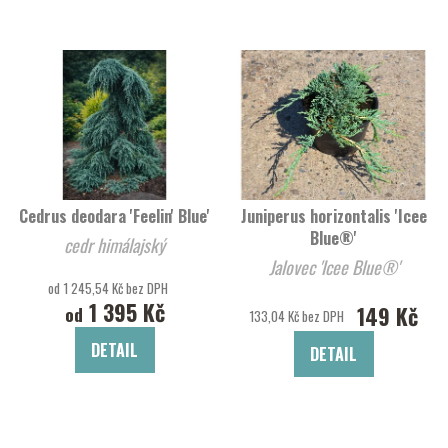
Cedrus deodara 'Feelin' Blue'
Juniperus horizontalis 'Icee
Blue®'
cedr himálajský
Jalovec 'Icee Blue®'
od 1 245,54 Kč bez DPH
1 395 Kč
149 Kč
od
133,04 Kč bez DPH
DETAIL
DETAIL