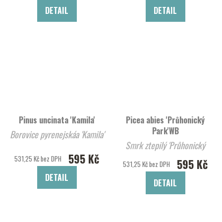
DETAIL
DETAIL
Pinus uncinata 'Kamila'
Picea abies 'Průhonický
Park'WB
Borovice pyrenejskáa 'Kamila'
Smrk ztepilý 'Průhonický
595 Kč
Park'WB
531,25 Kč bez DPH
595 Kč
531,25 Kč bez DPH
DETAIL
DETAIL