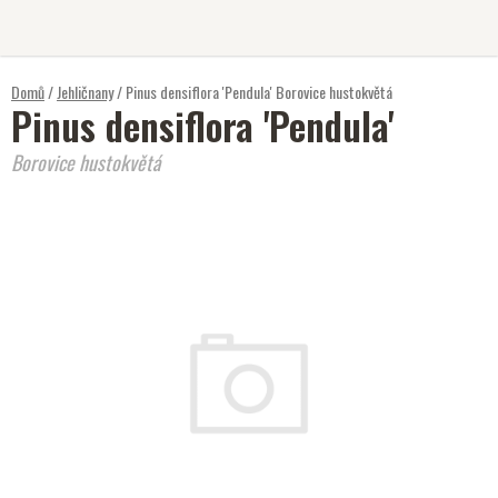
Přejít
na
obsah
Domů
/
Jehličnany
/
Pinus densiflora 'Pendula'
Borovice hustokvětá
Pinus densiflora 'Pendula'
Borovice hustokvětá