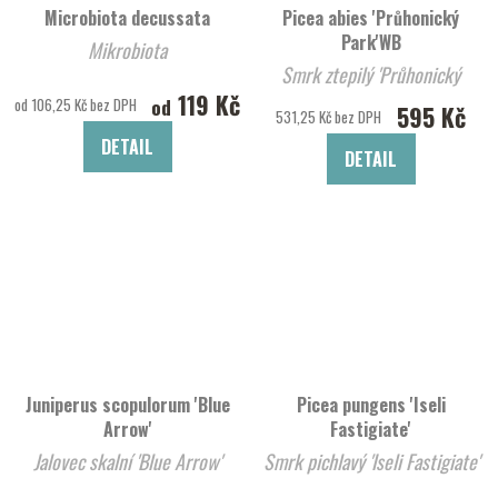
Microbiota decussata
Picea abies 'Průhonický
Park'WB
Mikrobiota
Smrk ztepilý 'Průhonický
119 Kč
Park'WB
od
od 106,25 Kč bez DPH
595 Kč
531,25 Kč bez DPH
DETAIL
DETAIL
Juniperus scopulorum 'Blue
Picea pungens 'Iseli
Arrow'
Fastigiate'
Jalovec skalní 'Blue Arrow'
Smrk pichlavý 'Iseli Fastigiate'