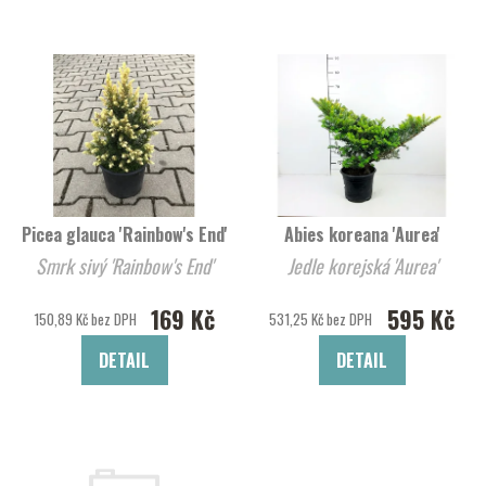
Picea glauca 'Rainbow's End'
Abies koreana 'Aurea'
Smrk sivý 'Rainbow's End'
Jedle korejská 'Aurea'
169 Kč
595 Kč
150,89 Kč bez DPH
531,25 Kč bez DPH
DETAIL
DETAIL