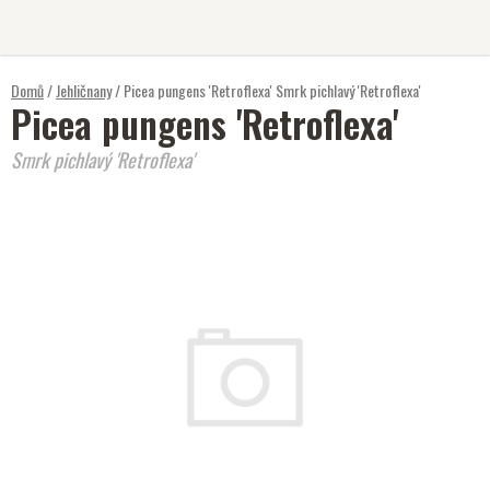
Přejít
na
obsah
Domů
/
Jehličnany
/
Picea pungens 'Retroflexa'
Smrk pichlavý 'Retroflexa'
Picea pungens 'Retroflexa'
Smrk pichlavý 'Retroflexa'