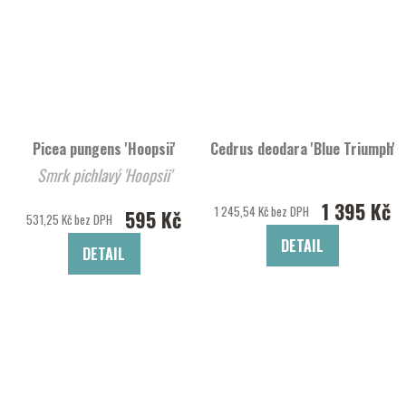
Picea pungens 'Hoopsii'
Cedrus deodara 'Blue Triumph'
Smrk pichlavý 'Hoopsii'
1 395 Kč
1 245,54 Kč bez DPH
595 Kč
531,25 Kč bez DPH
DETAIL
DETAIL