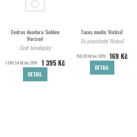
Cedrus deodara 'Golden
Taxus media 'Hicksii'
Horizon'
Tis prostřední 'Hicksii'
Cedr himálajský
169 Kč
150,89 Kč bez DPH
1 395 Kč
1 245,54 Kč bez DPH
DETAIL
DETAIL