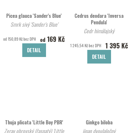
Picea glauca 'Sander's Blue'
Cedrus deodara 'Inversa
Pendula'
Smrk sivý 'Sander's Blue'
Cedr himálajský
169 Kč
od
od 150,89 Kč bez DPH
1 395 Kč
1 245,54 Kč bez DPH
DETAIL
DETAIL
Thuja plicata 'Little Boy PBR'
Ginkgo biloba
Zerav obrovský (řasnatý) 'Little
jinan dvoulaločný