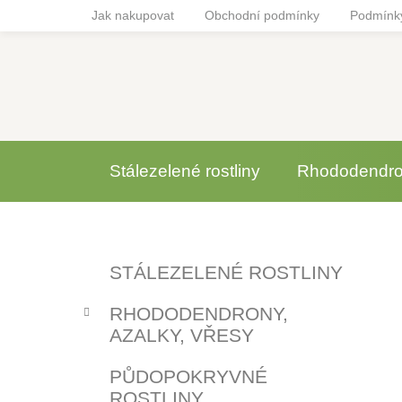
Přejít
Jak nakupovat
Obchodní podmínky
Podmínky
na
obsah
Stálezelené rostliny
Rhododendron
P
K
Přeskočit
STÁLEZELENÉ ROSTLINY
a
o
kategorie
t
s
RHODODENDRONY,
e
t
AZALKY, VŘESY
g
r
o
PŮDOPOKRYVNÉ
a
r
ROSTLINY
i