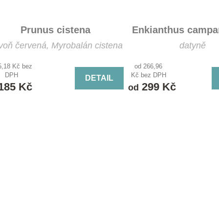
Prunus cistena
Enkianthus campa
ivoň červená, Myrobalán cistena
datyně
5,18 Kč bez
od 266,96
DPH
Kč bez DPH
DETAIL
185 Kč
299 Kč
od