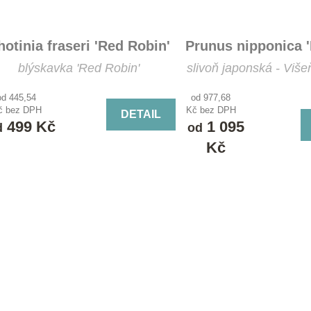
hotinia fraseri 'Red Robin'
Prunus nipponica 'B
blýskavka 'Red Robin'
slivoň japonská - Više
od 445,54
od 977,68
č bez DPH
Kč bez DPH
DETAIL
499 Kč
1 095
d
od
Kč