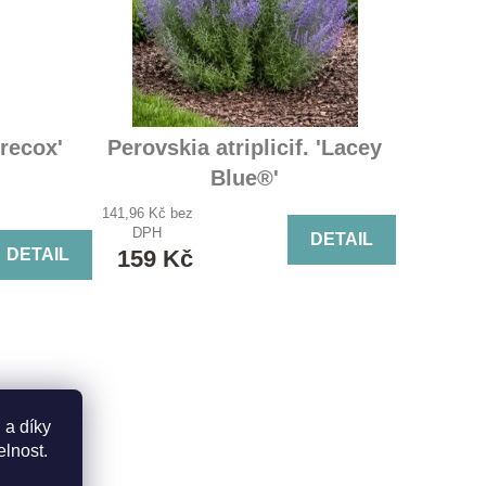
recox'
Perovskia atriplicif. 'Lacey
Blue®'
perovskie lebedolistá 'Lacey
141,96 Kč bez
DPH
Blue®'
DETAIL
DETAIL
159 Kč
 a díky
elnost.