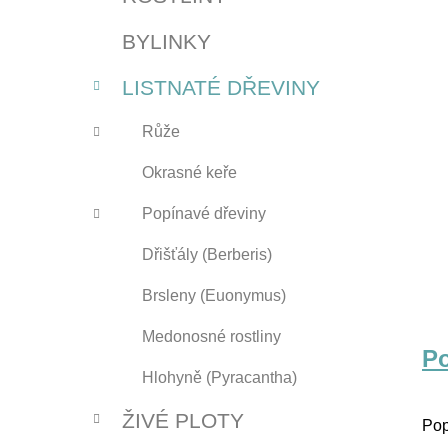
n
e
n
BYLINKY
í
p
LISTNATÉ DŘEVINY
a
n
Růže
e
Okrasné keře
l
Popínavé dřeviny
Dřišťály (Berberis)
Brsleny (Euonymus)
Medonosné rostliny
P
Hlohyně (Pyracantha)
ŽIVÉ PLOTY
Pop