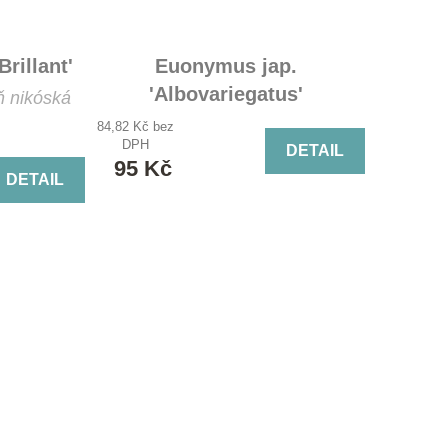
rillant'
Euonymus jap.
'Albovariegatus'
ň nikóská
Brslen japonský 'Albovariegatus'
84,82 Kč bez
DPH
DETAIL
95 Kč
DETAIL