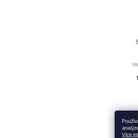
88
Použív
analýze
Více in