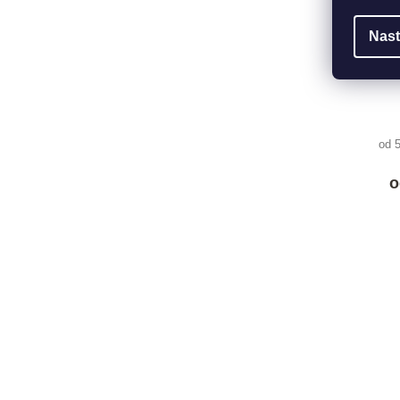
Nast
od 
o