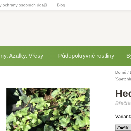
 ochrany osobních údajů
Blog
y, Azalky, Vřesy
Půdopokryvné rostliny
B
Domů
/
'Spetchl
Hed
Břečťa
Variant