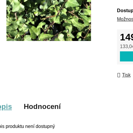
Dostup
Možnost
14
133,0
Měrná
Tisk
opis
Hodnocení
is produktu není dostupný