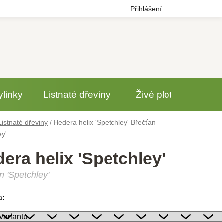
Přihlášení
ylinky
Listnaté dřeviny
Živé ploty
Jehl
Listnaté dřeviny
/
Hedera helix 'Spetchley'
Břečťan
ey'
era helix 'Spetchley'
n 'Spetchley'
a: