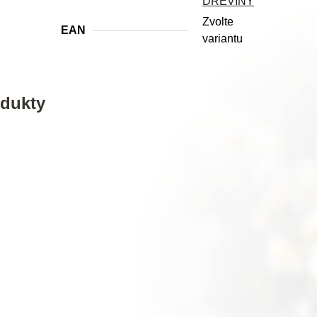
DŘEVINY
Zvolte
EAN
variantu
odukty