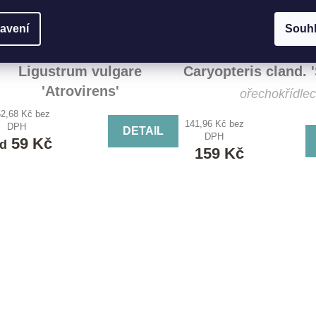
avení
Souh
Ligustrum vulgare
Caryopteris cland. 
'Atrovirens'
ořechokřídlec
Ptačí zob 'Atrovirens'
52,68 Kč bez
141,96 Kč bez
DPH
DETAIL
DPH
59 Kč
d
159 Kč