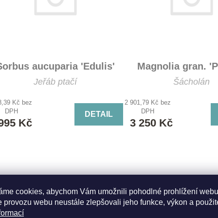
Sorbus aucuparia 'Edulis'
Magnolia gran. 'P
Jeřáb ptačí
Šácholán
8,39 Kč bez
2 901,79 Kč bez
DPH
DPH
DETAIL
995 Kč
3 250 Kč
áme cookies, abychom Vám umožnili pohodlné prohlížení webu
 provozu webu neustále zlepšovali jeho funkce, výkon a použit
formací