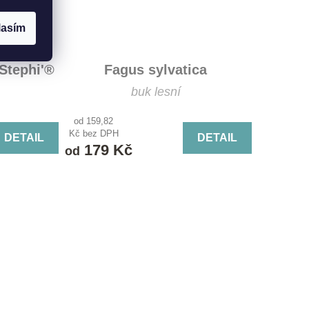
lasím
'Stephi'®
Fagus sylvatica
buk lesní
od 159,82
Kč bez DPH
DETAIL
DETAIL
179 Kč
od