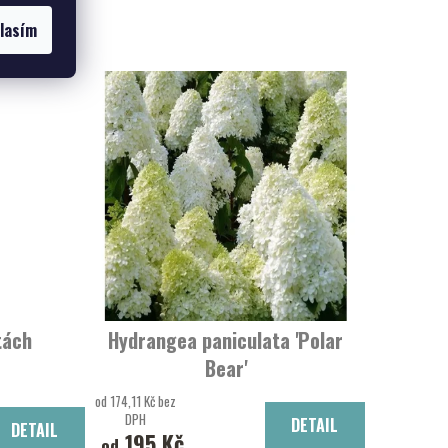
ukty
lasím
tách
Hydrangea paniculata 'Polar
Bear'
Hortenzie latnatá 'Polar Bear'
od 174,11 Kč bez
DPH
DETAIL
DETAIL
195 Kč
od