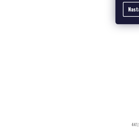
Nast
441,