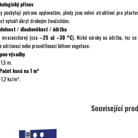
Ekologický přínos
y poskytují potravu opylovačům, plody jsou velmi atraktivní pro ptactv
st vytváří úkryt drobným živočichům.
Odolnost / dlouhověkost / údržba
ě mrazuvzdorný (cca
–25 až –30 °C
). Nízké nároky na údržbu, řez se
e udržovací nebo prosvětlovací během vegetace.
Spon výsadby
1,5 m.
 Počet kusů na 1 m²
1,2 ks/m².
Související pro