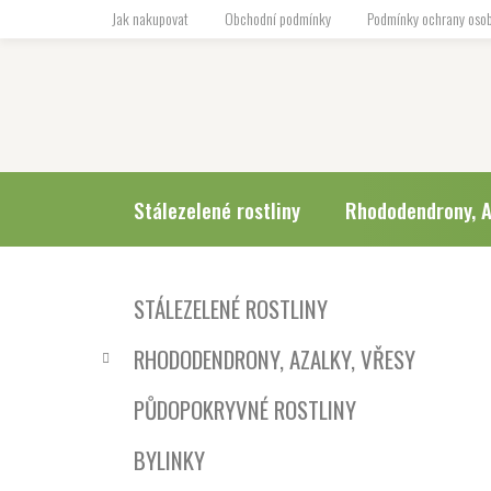
Přejít
Jak nakupovat
Obchodní podmínky
Podmínky ochrany osob
na
obsah
Stálezelené rostliny
Rhododendrony, A
P
K
Přeskočit
STÁLEZELENÉ ROSTLINY
a
o
kategorie
t
s
RHODODENDRONY, AZALKY, VŘESY
e
t
g
r
PŮDOPOKRYVNÉ ROSTLINY
o
a
r
BYLINKY
i
n
e