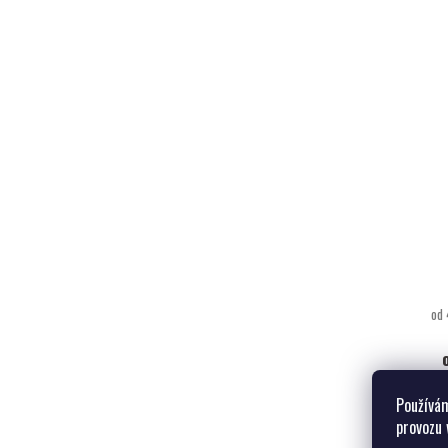
od 
Používám
provozu 