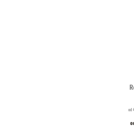
R
od 
o