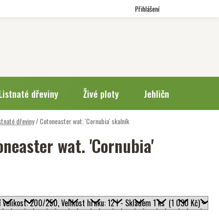
Přihlášení
Listnaté dřeviny
Živé ploty
Jehličnany
Trv
stnaté dřeviny
/
Cotoneaster wat. 'Cornubia'
skalník
oneaster wat. 'Cornubia'