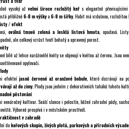
zrůst a tvar
edně vysoký až
velmi široce rozložitý keř
s elegantně převisajícími 
stá přibližně
6-8 m výšky
a
6-8 m šířky
. Habit má vzdušnou, rozložitou
isty / efekt
bná,
oválná tmavě zelená a lesklá listová hmota
, opadavá. List
padně, ale celkový vzrůst tvoří bohatý a upravený porost.
Květy
né bílé až lehce narůžovělé květy se objevují v květnu až červnu. Jsou ne
navštěvované opylovači.
Plody
mi efektní
jasně červené až oranžové bobule
, které dozrávají na p
rvávají až do zimy
. Plody jsou jedním z dekorativních taháků tohoto kulti
Snadné pěstování
i nenáročný kultivar. Snáší slunce i polostín, běžné zahradní půdy, sucho
oviště. Výborně prospívá i v městském prostředí.
Praktičnost v zahradě
lní do
keřových skupin, živých plotů, parkových a přírodních výsad