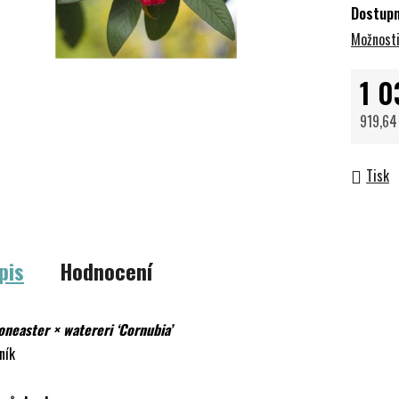
Dostup
Možnosti
1 0
919,64
Měrná 
Tisk
pis
Hodnocení
oneaster × watereri ‘Cornubia’
ník