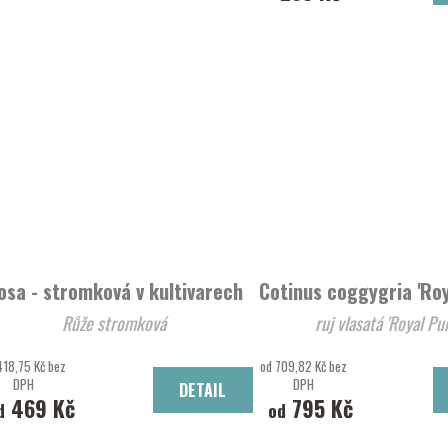
osa - stromková v kultivarech
Cotinus coggygria 'Roy
Růže stromková
ruj vlasatá 'Royal
418,75 Kč bez
od 709,82 Kč bez
DPH
DPH
DETAIL
469 Kč
795 Kč
d
od