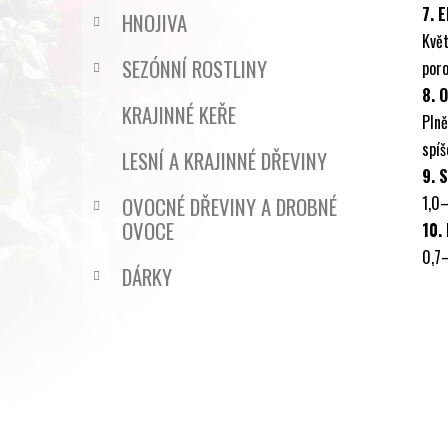
7. 
HNOJIVA
Květ
SEZÓNNÍ ROSTLINY
poro
8. 
KRAJINNÉ KEŘE
Pln
spíš
LESNÍ A KRAJINNÉ DŘEVINY
9. 
OVOCNÉ DŘEVINY A DROBNÉ
1,0–
OVOCE
10.
0,7–
DÁRKY