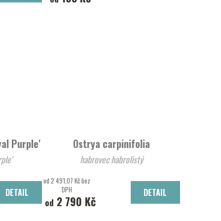
al Purple'
Ostrya carpinifolia
 Purple'
habrovec habrolistý
od 2 491,07 Kč bez
DPH
DETAIL
DETAIL
2 790 Kč
od