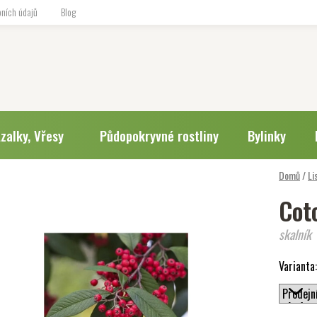
ních údajů
Blog
zalky, Vřesy
Půdopokryvné rostliny
Bylinky
Domů
/
Li
Cot
skalník
Varianta: