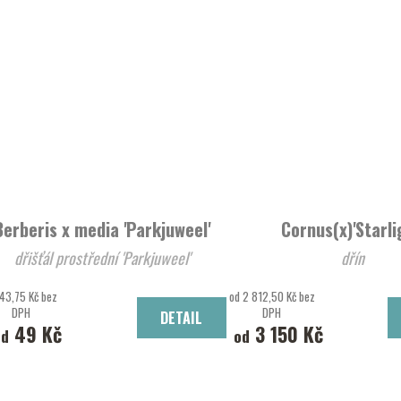
Berberis x media 'Parkjuweel'
Cornus(x)'Starli
dřišťál prostřední 'Parkjuweel'
dřín
43,75 Kč bez
od 2 812,50 Kč bez
DPH
DPH
DETAIL
49 Kč
3 150 Kč
od
od