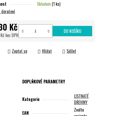
nost
Skladem
(1 ks)
 doručení
30 Kč
DO KOŠÍKU
 Kč bez DPH
cena:
Zeptat se
Hlídat
Sdílet
DOPLŇKOVÉ PARAMETRY
LISTNATÉ
Kategorie
DŘEVINY
Zvolte
EAN
variantu