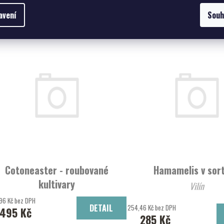
Podobné prod
avení
Souh
Cotoneaster - roubované
Hamamelis v sor
kultivary
Vilín
Skalník
96 Kč bez DPH
DETAIL
254,46 Kč bez DPH
495 Kč
285 Kč