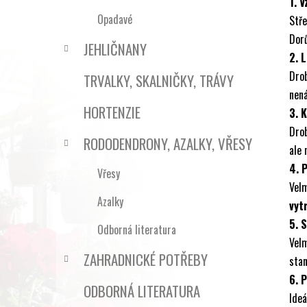
1. V
Opadavé
Stř
Dorů
JEHLIČNANY
2. L
Dro
TRVALKY, SKALNIČKY, TRÁVY
nená
HORTENZIE
3. 
Drob
RODODENDRONY, AZALKY, VŘESY
ale 
4. 
Vřesy
Vel
Azalky
vyt
5. 
Odborná literatura
Velm
ZAHRADNICKÉ POTŘEBY
stan
6. 
ODBORNÁ LITERATURA
Ideá