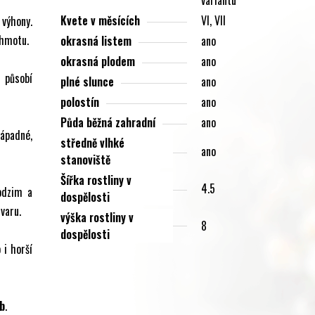
Kvete v měsících
VI, VII
výhony.
 hmotu.
okrasná listem
ano
okrasná plodem
ano
y působí
plné slunce
ano
polostín
ano
Půda běžná zahradní
ano
nápadné,
středně vlhké
ano
stanoviště
Šířka rostliny v
4.5
odzim a
dospělosti
varu.
výška rostliny v
8
dospělosti
 i horší
eb
.