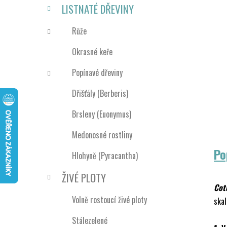
n
LISTNATÉ DŘEVINY
í
p
Růže
a
Okrasné keře
n
e
Popínavé dřeviny
l
Dřišťály (Berberis)
Brsleny (Euonymus)
Medonosné rostliny
Po
Hlohyně (Pyracantha)
ŽIVÉ PLOTY
Cot
Volně rostoucí živé ploty
skal
Stálezelené