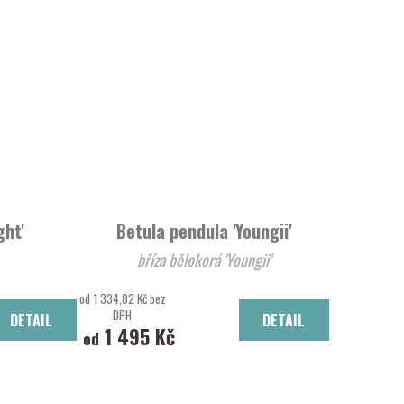
ght'
Betula pendula 'Youngii'
bříza bělokorá 'Youngii'
od 1 334,82 Kč bez
DPH
DETAIL
DETAIL
1 495 Kč
od