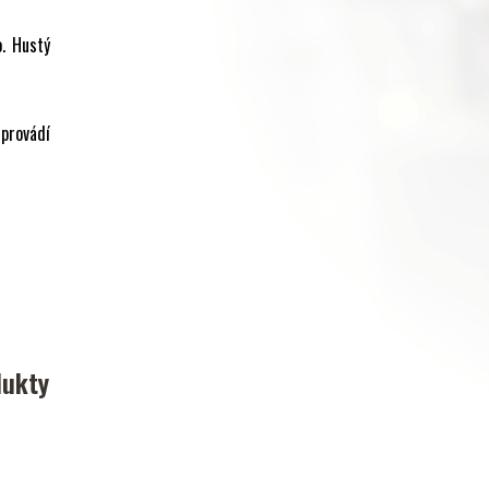
o. Hustý
 provádí
dukty