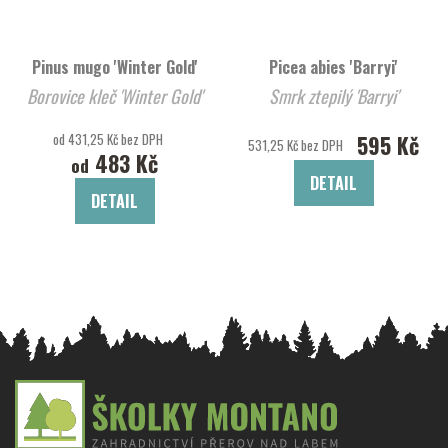
Pinus mugo 'Winter Gold'
Picea abies 'Barryi'
Borovice kleč 'Winter Gold'
Smrk ztepilý 'Barryi'
od 431,25 Kč bez DPH
595 Kč
531,25 Kč bez DPH
483 Kč
od
DETAIL
DETAIL
Z
á
p