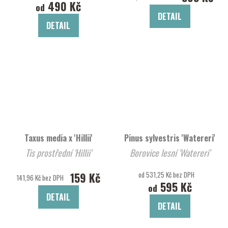
490 Kč
od
DETAIL
DETAIL
Taxus media x 'Hillii'
Pinus sylvestris 'Watereri'
Tis prostřední 'Hillii'
Borovice lesní 'Watereri'
159 Kč
od 531,25 Kč bez DPH
141,96 Kč bez DPH
595 Kč
od
DETAIL
DETAIL