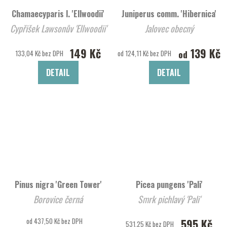
Chamaecyparis l. 'Ellwoodii'
Juniperus comm. 'Hibernica'
Cypřišek Lawsonův 'Ellwoodii'
Jalovec obecný
149 Kč
139 Kč
od
133,04 Kč bez DPH
od 124,11 Kč bez DPH
DETAIL
DETAIL
Pinus nigra 'Green Tower'
Picea pungens 'Pali'
Borovice černá
Smrk pichlavý 'Pali'
od 437,50 Kč bez DPH
595 Kč
531,25 Kč bez DPH