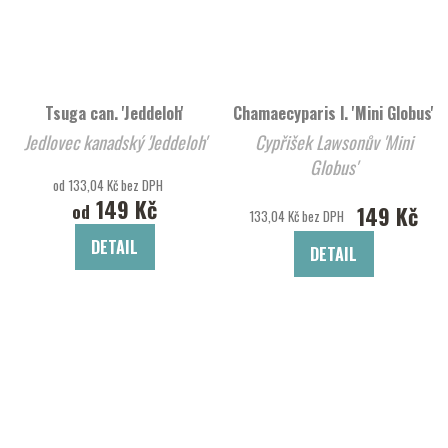
Tsuga can. 'Jeddeloh'
Chamaecyparis l. 'Mini Globus'
Jedlovec kanadský 'Jeddeloh'
Cypřišek Lawsonův 'Mini
Globus'
od 133,04 Kč bez DPH
149 Kč
od
149 Kč
133,04 Kč bez DPH
DETAIL
DETAIL