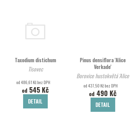
Taxodium distichum
Pinus densiflora 'Alice
Verkade'
Tisovec
Borovice hustokvětá 'Alice
od 486,61 Kč bez DPH
Verkade'
od 437,50 Kč bez DPH
545 Kč
od
490 Kč
od
DETAIL
DETAIL