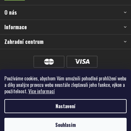
a
O nás
t
í
Informace
Zahradní centrum
Používáme cookies, abychom Vám umožnili pohodlné prohlížení webu
a díky analýze provozu webu neustále zlepšovali jeho funkce, výkon a
použitelnost.
Více informací
Nastavení
Vytvořil Shoptet Premium
Souhlasím
Copyright 2026
Školky - Montano, spol. s r.o.
. Všechna práva vyhrazena.