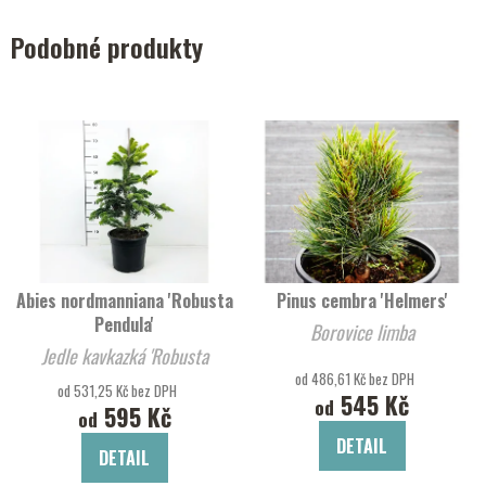
Podobné produkty
Abies nordmanniana 'Robusta
Pinus cembra 'Helmers'
Pendula'
Borovice limba
Jedle kavkazká 'Robusta
od 486,61 Kč bez DPH
Pendula'
od 531,25 Kč bez DPH
545 Kč
od
595 Kč
od
DETAIL
DETAIL