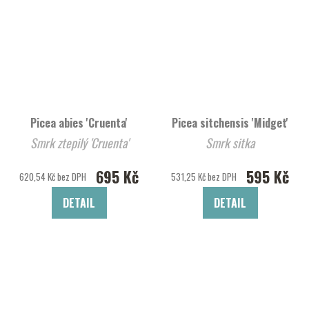
Picea abies 'Cruenta'
Picea sitchensis 'Midget'
Smrk ztepilý 'Cruenta'
Smrk sitka
695 Kč
595 Kč
620,54 Kč bez DPH
531,25 Kč bez DPH
DETAIL
DETAIL