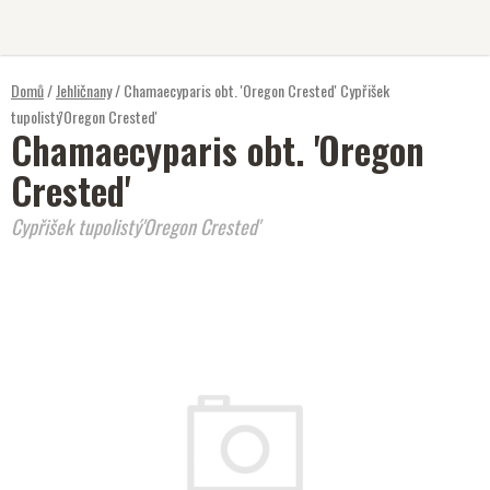
Přejít
na
obsah
Domů
/
Jehličnany
/
Chamaecyparis obt. 'Oregon Crested'
Cypřišek
tupolistý'Oregon Crested'
Chamaecyparis obt. 'Oregon
Crested'
Cypřišek tupolistý'Oregon Crested'