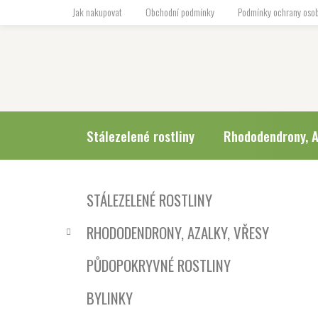
Přejít
Jak nakupovat
Obchodní podmínky
Podmínky ochrany osob
na
obsah
Stálezelené rostliny
Rhododendrony, A
P
K
Přeskočit
STÁLEZELENÉ ROSTLINY
a
o
kategorie
t
s
RHODODENDRONY, AZALKY, VŘESY
e
t
g
r
PŮDOPOKRYVNÉ ROSTLINY
o
a
r
BYLINKY
i
n
e