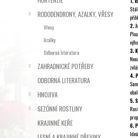
1. V
Stál
RODODENDRONY, AZALKY, VŘESY
přib
2. J
Vřesy
Ploc
Azalky
výho
3. 
Odborná literatura
Nená
ZAHRADNICKÉ POTŘEBY
zvlá
4. 
ODBORNÁ LITERATURA
Sami
obal
HNOJIVA
5. 
SEZÓNNÍ ROSTLINY
Ros
prop
KRAJINNÉ KEŘE
6. 
Ideá
LESNÍ A KRAJINNÉ DŘEVINY