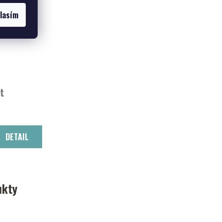
lasím
rt
DETAIL
ukty