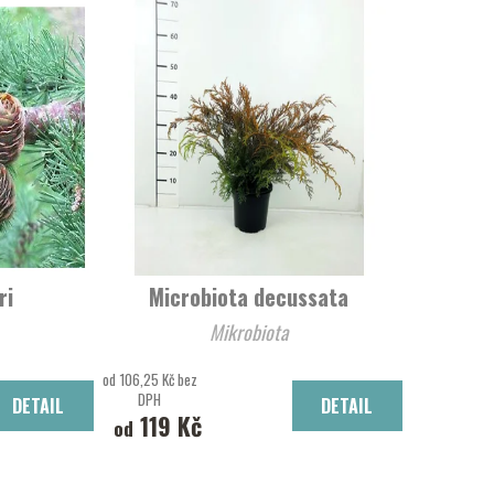
ri
Microbiota decussata
Mikrobiota
od 106,25 Kč bez
DPH
DETAIL
DETAIL
119 Kč
od