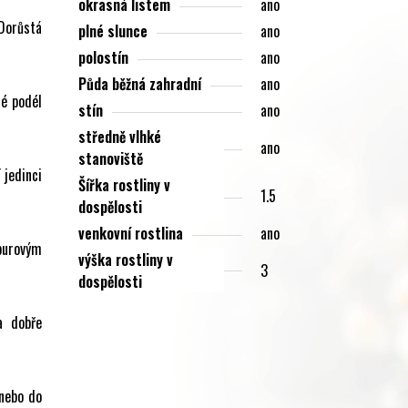
okrasná listem
ano
 Dorůstá
plné slunce
ano
polostín
ano
Půda běžná zahradní
ano
né podél
stín
ano
středně vlhké
ano
stanoviště
 jedinci
Šířka rostliny v
1.5
dospělosti
venkovní rostlina
ano
rpurovým
výška rostliny v
3
dospělosti
a dobře
 nebo do