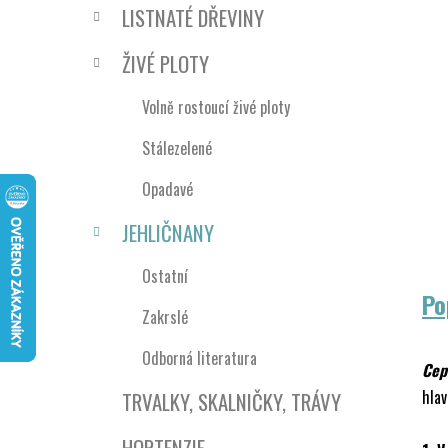
n
LISTNATÉ DŘEVINY
í
p
ŽIVÉ PLOTY
a
n
Volně rostoucí živé ploty
e
Stálezelené
l
Opadavé
JEHLIČNANY
Ostatní
Po
Zakrslé
Odborná literatura
Ceph
hlav
TRVALKY, SKALNIČKY, TRÁVY
HORTENZIE