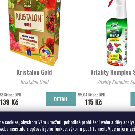
Kristalon Gold
Vitality Komplex 
Kristalon Gold
Vitality Komplex Sp
88 Kč bez DPH
95,04 Kč bez DPH
DETAIL
139 Kč
115 Kč
e cookies, abychom Vám umožnili pohodlné prohlížení webu a díky analýz
webu neustále zlepšovali jeho funkce, výkon a použitelnost.
Více informací