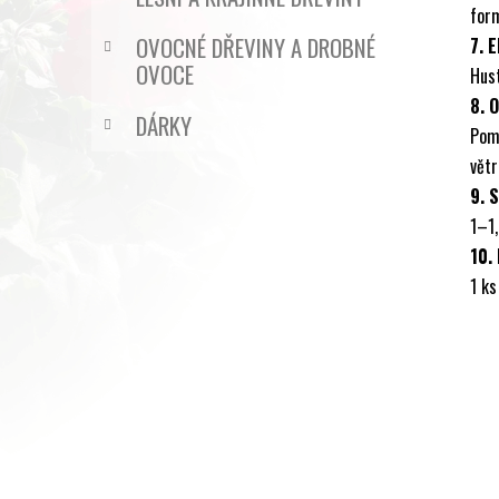
form
OVOCNÉ DŘEVINY A DROBNÉ
7. 
OVOCE
Hust
8. 
DÁRKY
Pom
větr
9. 
1–1,
10.
1 ks