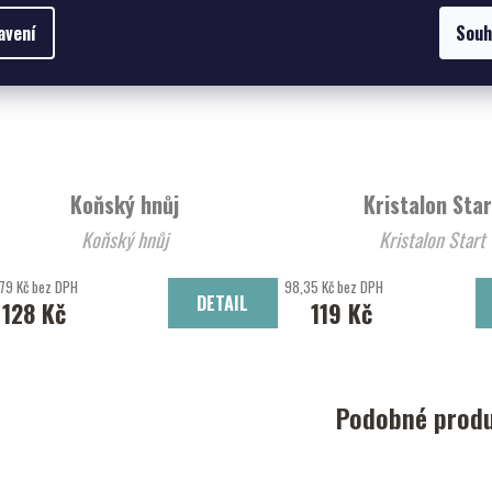
avení
Souh
Koňský hnůj
Kristalon Sta
Koňský hnůj
Kristalon Start
79 Kč bez DPH
98,35 Kč bez DPH
DETAIL
128 Kč
119 Kč
Podobné prod