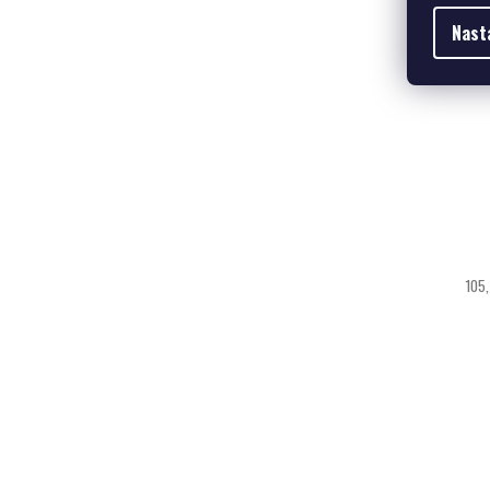
Nast
105,