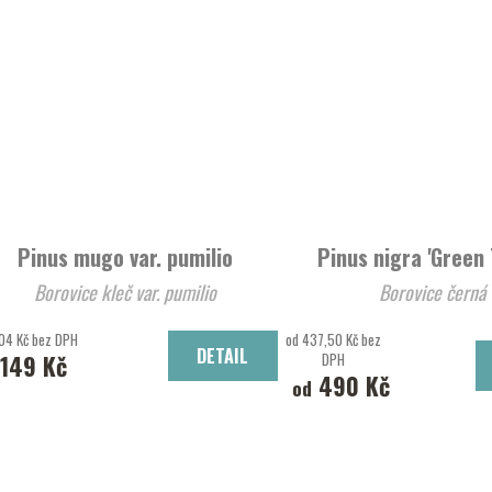
Pinus mugo var. pumilio
Pinus nigra 'Green
Borovice kleč var. pumilio
Borovice černá
04 Kč bez DPH
od 437,50 Kč bez
DETAIL
149 Kč
DPH
490 Kč
od