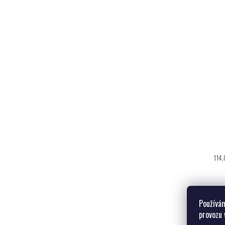
114,
Používám
provozu 