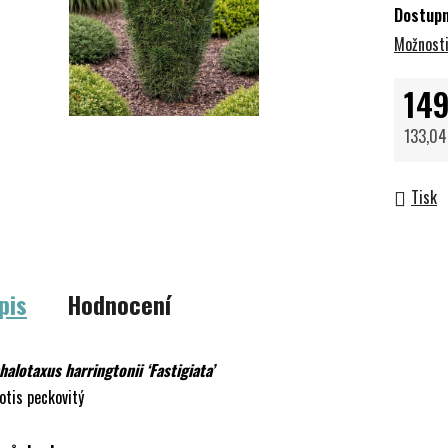
Dostup
Možnosti
149
133,04
Měrná 
Tisk
pis
Hodnocení
alotaxus harringtonii ‘Fastigiata’
otis peckovitý