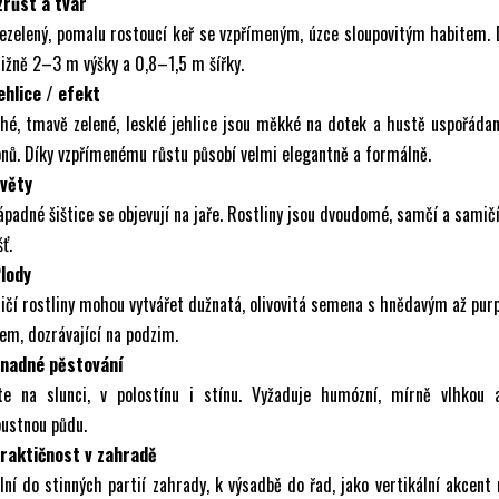
zrůst a tvar
ezelený, pomalu rostoucí keř se vzpřímeným, úzce sloupovitým habitem.
ližně 2–3 m výšky a 0,8–1,5 m šířky.
ehlice / efekt
hé, tmavě zelené, lesklé jehlice jsou měkké na dotek a hustě uspořáda
nů. Díky vzpřímenému růstu působí velmi elegantně a formálně.
Květy
padné šištice se objevují na jaře. Rostliny jsou dvoudomé, samčí a samičí
šť.
Plody
čí rostliny mohou vytvářet dužnatá, olivovitá semena s hnědavým až pu
em, dozrávající na podzim.
Snadné pěstování
te na slunci, v polostínu i stínu. Vyžaduje humózní, mírně vlhkou 
ustnou půdu.
Praktičnost v zahradě
lní do stinných partií zahrady, k výsadbě do řad, jako vertikální akcent