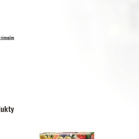
 zimním
dukty