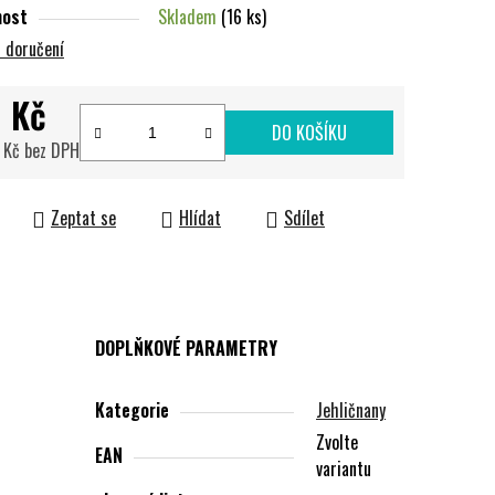
nost
Skladem
(16 ks)
 doručení
 Kč
DO KOŠÍKU
 Kč bez DPH
cena:
Zeptat se
Hlídat
Sdílet
DOPLŇKOVÉ PARAMETRY
Kategorie
Jehličnany
Zvolte
EAN
variantu