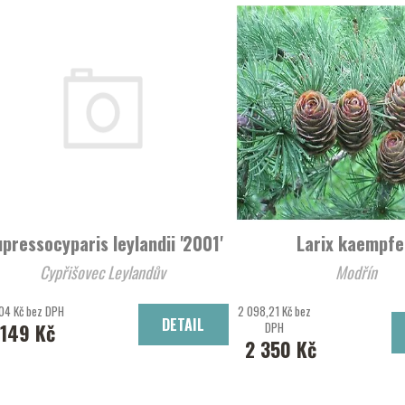
pressocyparis leylandii '2001'
Larix kaempfe
Cypřišovec Leylandův
Modřín
04 Kč bez DPH
2 098,21 Kč bez
DETAIL
149 Kč
DPH
2 350 Kč