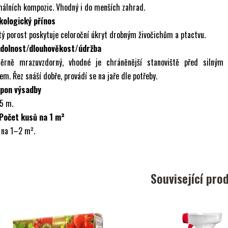
álních kompozic. Vhodný i do menších zahrad.
Ekologický přínos
ý porost poskytuje celoroční úkryt drobným živočichům a ptactvu.
Odolnost/dlouhověkost/údržba
ěrně mrazuvzdorný, vhodné je chráněnější stanoviště před silným
em. Řez snáší dobře, provádí se na jaře dle potřeby.
Spon výsadby
5 m.
 Počet kusů na 1 m²
 na 1–2 m².
Související pro