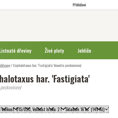
Přihlášení
Listnaté dřeviny
Živé ploty
Jehličnany
Trv
hličnany
/
Cephalotaxus har. 'Fastigiata'
hlavotis peckovicový
alotaxus har. 'Fastigiata'
 peckovicový