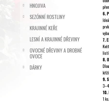
dobř
HNOJIVA
přem
6. 
SEZÓNNÍ ROSTLINY
Ideá
prvk
KRAJINNÉ KEŘE
vyba
LESNÍ A KRAJINNÉ DŘEVINY
7. 
Kvě
OVOCNÉ DŘEVINY A DROBNÉ
list
OVOCE
8. 
Dlo
DÁRKY
kříž
9. 
3–4
10.
1 ks