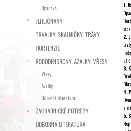
1. V
Opadavé
Opa
JEHLIČNANY
Dor
víc
TRVALKY, SKALNIČKY, TRÁVY
2. L
List
HORTENZIE
hněd
RODODENDRONY, AZALKY, VŘESY
až č
3. 
Vřesy
Drob
Okra
Azalky
4. 
Odborná literatura
Dvou
ale 
ZAHRADNICKÉ POTŘEBY
5. 
ODBORNÁ LITERATURA
Nejl