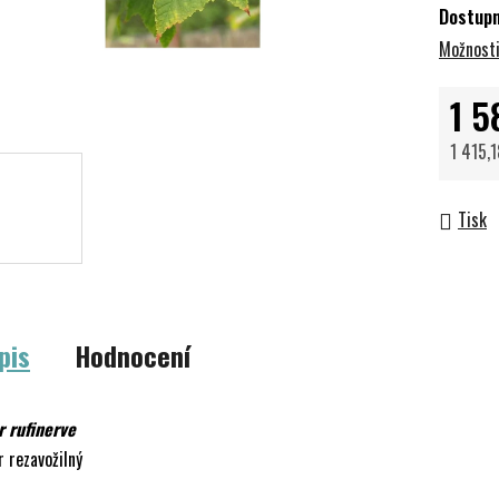
Dostup
Možnosti
1 5
1 415,
Měrná 
Tisk
pis
Hodnocení
r rufinerve
r rezavožilný