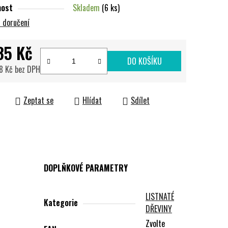
nost
Skladem
(6 ks)
 doručení
85 Kč
DO KOŠÍKU
18 Kč bez DPH
cena:
Zeptat se
Hlídat
Sdílet
DOPLŇKOVÉ PARAMETRY
LISTNATÉ
Kategorie
DŘEVINY
Zvolte