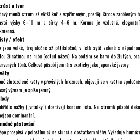
zrůst a tvar
davý menší strom až větší keř s vzpřímeným, později široce zaobleným 
ůstá výšky 6–10 m a šířky 4–6 m. Koruna je vzdušná, elegantní
ekmenná.
isty / efekt
y jsou velké, trojlaločné až pětilaločné, v létě sytě zelené s nápadno
ou žilnatinou na rubu (odtud název). Na podzim se barví do žlutých, or
ervených tónů. Celkově působí jemně a exoticky jako japonské javory.
Květy
né žlutozelené květy v převislých hroznech, objevují se v květnu společně 
sný význam je spíše jemný.
Plody
křídlé nažky („vrtulky“) dozrávají koncem léta. Na stromě působí deko
nejsou dominantní.
Snadné pěstování
épe prospívá v polostínu až na slunci s dostatkem vláhy. Vyžaduje humózní