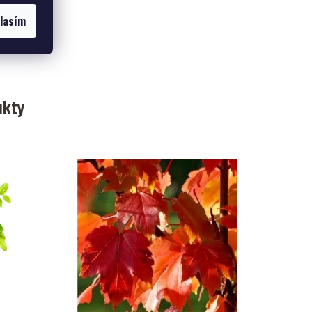
lasím
ukty