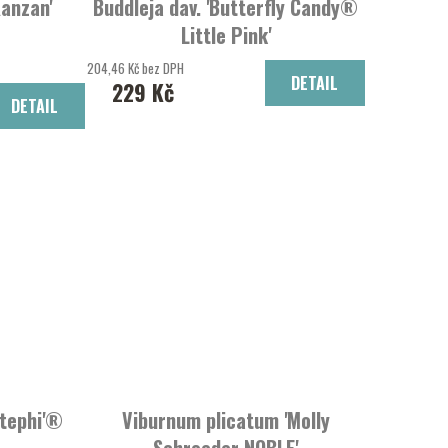
Kanzan'
Buddleja dav. 'Butterfly Candy®
Little Pink'
komule davidova
204,46 Kč bez DPH
DETAIL
229 Kč
DETAIL
Stephi'®
Viburnum plicatum 'Molly
Schroeder NOBLE'