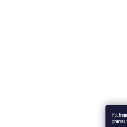
Používám
provozu 