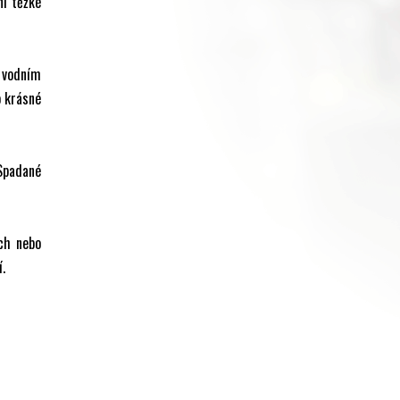
ni těžké
k vodním
o krásné
Spadané
ch nebo
í.