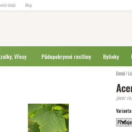
ních údajů
Blog
zalky, Vřesy
Půdopokryvné rostliny
Bylinky
Domů
/
Li
Ace
javor re
Varianta: