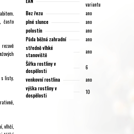
EAN
variantu
Bez řezu
ano
habitem.
, často
plné slunce
ano
polostín
ano
Půda běžná zahradní
ano
u rezavě
středně vlhké
ano
anžových
stanoviště
Šířka rostliny v
6
dospělosti
s listy.
venkovní rostlina
ano
výška rostliny v
10
dospělosti
rativně,
, vlhčí,