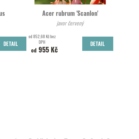
us
Acer rubrum 'Scanlon'
javor červený
od 852,68 Kč bez
DPH
DETAIL
DETAIL
955 Kč
od