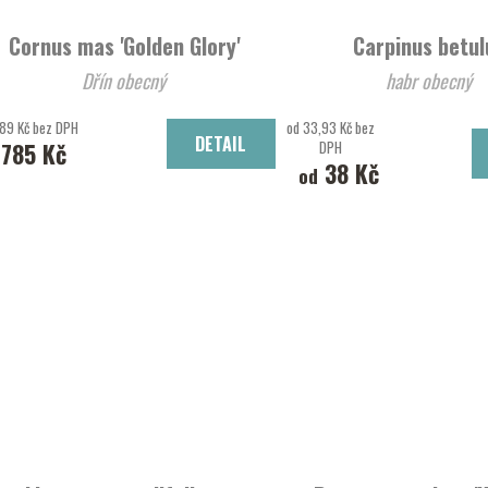
Cornus mas 'Golden Glory'
Carpinus betul
Dřín obecný
habr obecný
89 Kč bez DPH
od 33,93 Kč bez
DETAIL
785 Kč
DPH
38 Kč
od