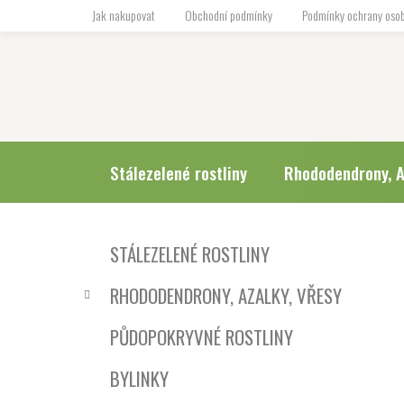
Přejít
Jak nakupovat
Obchodní podmínky
Podmínky ochrany osob
na
obsah
Stálezelené rostliny
Rhododendrony, A
P
K
Přeskočit
STÁLEZELENÉ ROSTLINY
a
o
kategorie
t
s
RHODODENDRONY, AZALKY, VŘESY
e
t
g
r
PŮDOPOKRYVNÉ ROSTLINY
o
a
r
BYLINKY
i
n
e