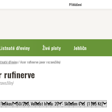
Přihlášení
Listnaté dřeviny
Živé ploty
Jehličnany
Trv
stnaté dřeviny
/
Acer rufinerve
javor rezavožilný
r rufinerve
zavožilný