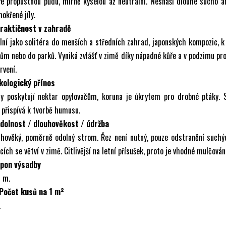
e propustnou půdu, mírně kyselou až neutrální. Nesnáší dlouhé sucho a
okřené jíly.
Praktičnost v zahradě
lní jako solitéra do menších a středních zahrad, japonských kompozic, 
ům nebo do parků. Vyniká zvlášť v zimě díky nápadné kůře a v podzimu pr
rvení.
Ekologický přínos
ty poskytují nektar opylovačům, koruna je úkrytem pro drobné ptáky. 
í přispívá k tvorbě humusu.
Odolnost / dlouhověkost / údržba
uhověký, poměrně odolný strom. Řez není nutný, pouze odstranění suchý
ících se větví v zimě. Citlivější na letní přísušek, proto je vhodné mulčován
Spon výsadby
 m.
 Počet kusů na 1 m²
.