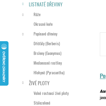
n
LISTNATÉ DŘEVINY
í
p
Růže
a
Okrasné keře
n
e
Popínavé dřeviny
l
Dřišťály (Berberis)
Brsleny (Euonymus)
Medonosné rostliny
Hlohyně (Pyracantha)
Po
ŽIVÉ PLOTY
Ace
Volně rostoucí živé ploty
javo
Stálezelené