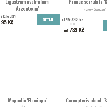
Ligustrum ovalifolium
Prunus serrulata '
'Argenteum'
slivoň 'Kanzan'
Ptačí zob vejčitolistý 'Argenteum'
82 Kč bez DPH
DETAIL
od 659,82 Kč bez
95 Kč
DPH
739 Kč
od
Magnolia 'Flamingo'
Caryopteris cland. '