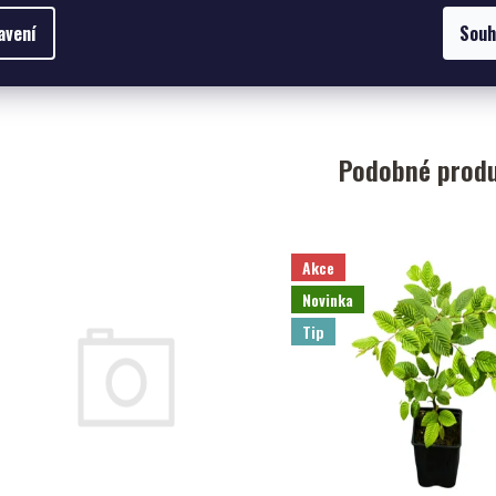
45,45 Kč bez
avení
Souh
DPH
DETAIL
55 Kč
od
Podobné prod
Akce
Novinka
Tip