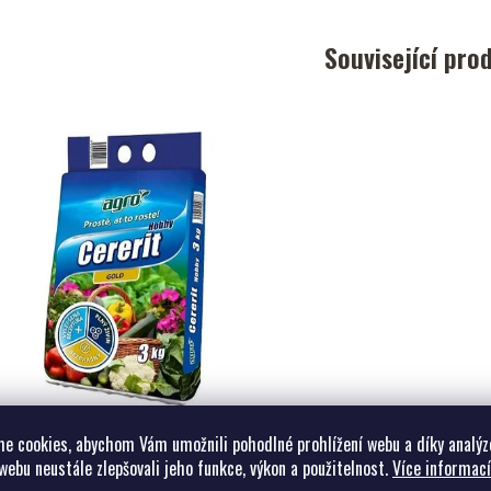
Související pro
Cererit Hobby Gold
e cookies, abychom Vám umožnili pohodlné prohlížení webu a díky analýz
Cererit Hobby Gold
webu neustále zlepšovali jeho funkce, výkon a použitelnost.
Více informací