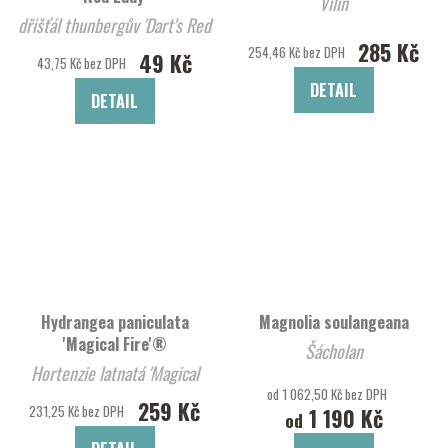
Vilín
dřišťál thunbergův 'Dart's Red
285 Kč
Lady'
254,46 Kč bez DPH
49 Kč
43,75 Kč bez DPH
DETAIL
DETAIL
Hydrangea paniculata
Magnolia soulangeana
'Magical Fire'®
Šácholan
Hortenzie latnatá 'Magical
od 1 062,50 Kč bez DPH
Fire'®
259 Kč
231,25 Kč bez DPH
1 190 Kč
od