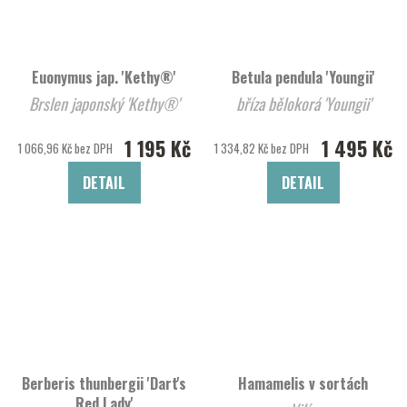
Euonymus jap. 'Kethy®'
Betula pendula 'Youngii'
Brslen japonský 'Kethy®'
bříza bělokorá 'Youngii'
1 195 Kč
1 495 Kč
1 066,96 Kč bez DPH
1 334,82 Kč bez DPH
DETAIL
DETAIL
Berberis thunbergii 'Dart's
Hamamelis v sortách
Red Lady'