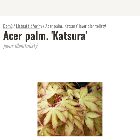
Přejít
na
obsah
Domů
/
Listnaté dřeviny
/
Acer palm. 'Katsura'
javor dlanitolistý
Acer palm. 'Katsura'
javor dlanitolistý