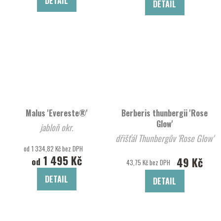
DETAIL
DETAIL
Malus 'Evereste®'
Berberis thunbergii 'Rose
Glow'
jabloň okr.
dřišťál Thunbergův 'Rose Glow'
od 1 334,82 Kč bez DPH
1 495 Kč
49 Kč
od
43,75 Kč bez DPH
DETAIL
DETAIL