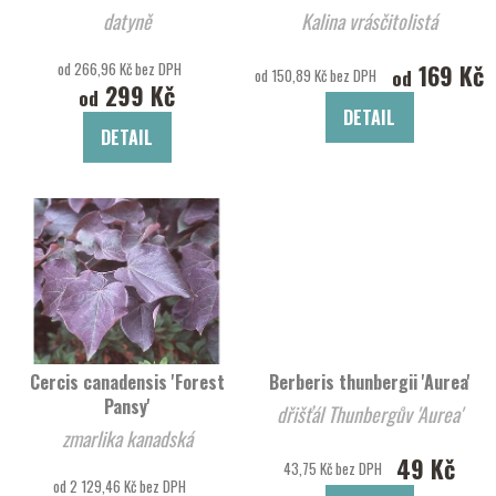
datyně
Kalina vrásčitolistá
od 266,96 Kč bez DPH
169 Kč
od
od 150,89 Kč bez DPH
299 Kč
od
DETAIL
DETAIL
Cercis canadensis 'Forest
Berberis thunbergii 'Aurea'
Pansy'
dřišťál Thunbergův 'Aurea'
zmarlika kanadská
49 Kč
43,75 Kč bez DPH
od 2 129,46 Kč bez DPH