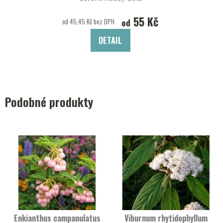
55 Kč
od
od 45,45 Kč bez DPH
DETAIL
Podobné produkty
Enkianthus campanulatus
Viburnum rhytidophyllum