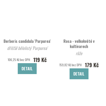
Berberis candidula 'Purpurea'
Rosa - velkokvěté v
kultivarech
dřišťál bělolistý 'Purpurea'
růže
119 Kč
106,25 Kč bez DPH
179 Kč
159,82 Kč bez DPH
DETAIL
DETAIL