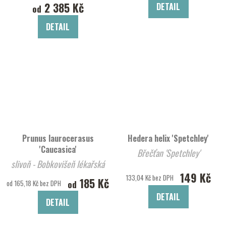
2 385 Kč
DETAIL
od
DETAIL
Prunus laurocerasus
Hedera helix 'Spetchley'
'Caucasica'
Břečťan 'Spetchley'
slivoň - Bobkovišeň lékařská
149 Kč
'Caucasica'
133,04 Kč bez DPH
185 Kč
od
od 165,18 Kč bez DPH
DETAIL
DETAIL