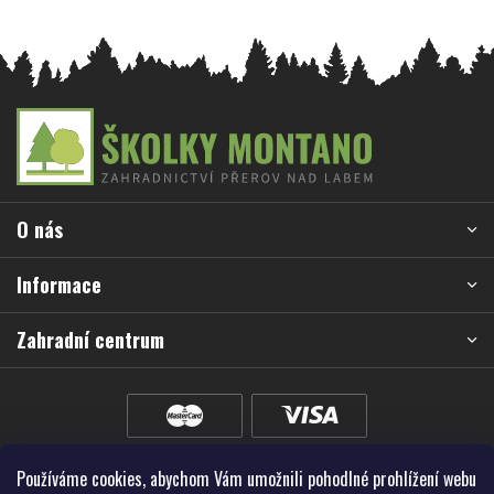
Z
á
p
a
O nás
t
í
Informace
Zahradní centrum
Používáme cookies, abychom Vám umožnili pohodlné prohlížení webu