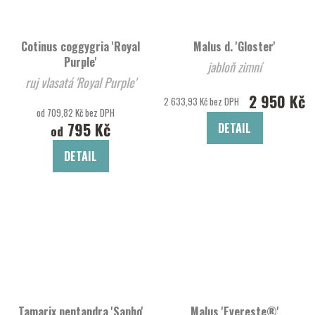
Cotinus coggygria 'Royal
Malus d. 'Gloster'
Purple'
jabloň zimní
ruj vlasatá 'Royal Purple'
2 950 Kč
2 633,93 Kč bez DPH
od 709,82 Kč bez DPH
795 Kč
DETAIL
od
DETAIL
Tamarix pentandra 'Sapho'
Malus 'Evereste®'