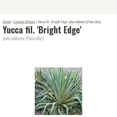
Přejít
na
obsah
Domů
/
Listnaté dřeviny
/
Yucca fil. 'Bright Edge'
juka vláknitá (Palm.lilie)
Yucca fil. 'Bright Edge'
juka vláknitá (Palm.lilie)