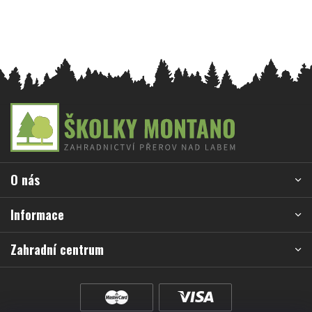
Z
á
p
a
O nás
t
í
Informace
Zahradní centrum