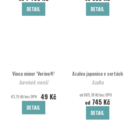
DETAIL
DETAIL
Vinca minor 'Verino®'
Azalea japonica v sortách
barvínek menší
Azalka
49 Kč
od 665,18 Kč bez DPH
43,75 Kč bez DPH
745 Kč
od
DETAIL
DETAIL