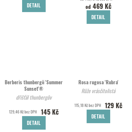
469 Kč
DETAIL
od
DETAIL
Berberis thunbergii 'Summer
Rosa rugosa 'Rubra'
Sunset'®
Růže vrásčitolistá
dřišťál thunbergův
129 Kč
115,18 Kč bez DPH
145 Kč
129,46 Kč bez DPH
DETAIL
DETAIL