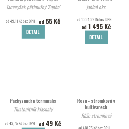
Tamaryšek pětimužný 'Sapho'
jabloň okr.
55 Kč
od 1 334,82 Kč bez DPH
od
od 49,11 Kč bez DPH
1 495 Kč
od
DETAIL
DETAIL
Pachysandra terminalis
Rosa - stromková v
kultivarech
Tlustonitník klasnatý
Růže stromková
49 Kč
od
od 43,75 Kč bez DPH
od 418,75 Kč bez DPH