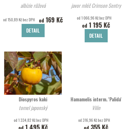
albízie růžová
javor mléč Crimson Sentry
169 Kč
od 1 066,96 Kč bez DPH
od
od 150,89 Kč bez DPH
1 195 Kč
od
DETAIL
DETAIL
Diospyros kaki
Hamamelis interm. 'Palida'
tomel japonský
Vilín
od 1 334,82 Kč bez DPH
od 316,96 Kč bez DPH
1 495 Kč
355 Kč
od
od