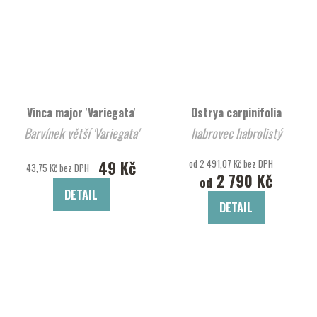
Vinca major 'Variegata'
Ostrya carpinifolia
Barvínek větší 'Variegata'
habrovec habrolistý
49 Kč
od 2 491,07 Kč bez DPH
43,75 Kč bez DPH
2 790 Kč
od
DETAIL
DETAIL