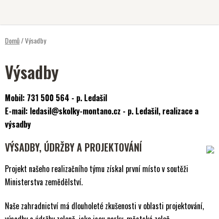
Přejít
na
obsah
Domů
/
Výsadby
Výsadby
Mobil: 731 500 564 - p. Ledašil
E-mail: ledasil@skolky-montano.cz - p. Ledašil, realizace a
výsadby
VÝSADBY, ÚDRŽBY A PROJEKTOVÁNÍ
Projekt našeho realizačního týmu získal první místo v soutěži
Ministerstva zemědělství.
Naše zahradnictví má dlouholeté zkušenosti v oblasti projektování,