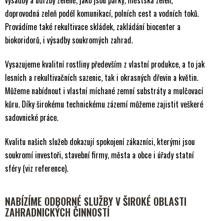
výsadby a údržby zeleně, jako jsou parky, městská zeleň,
doprovodná zeleň podél komunikací, polních cest a vodních toků.
Provádíme také rekultivace skládek, zakládání biocenter a
biokoridorů, i výsadby soukromých zahrad.
Vysazujeme kvalitní rostliny především z vlastní produkce, a to jak
lesních a rekultivačních sazenic, tak i okrasných dřevin a květin.
Můžeme nabídnout i vlastní míchané zemní substráty a mulčovací
kůru. Díky širokému technickému zázemí můžeme zajistit veškeré
sadovnické práce.
Kvalitu našich služeb dokazují spokojení zákazníci, kterými jsou
soukromí investoři, stavební firmy, města a obce i úřady statní
sféry (viz reference).
NABÍZÍME ODBORNÉ SLUŽBY V ŠIROKÉ OBLASTI
ZAHRADNICKÝCH ČINNOSTÍ