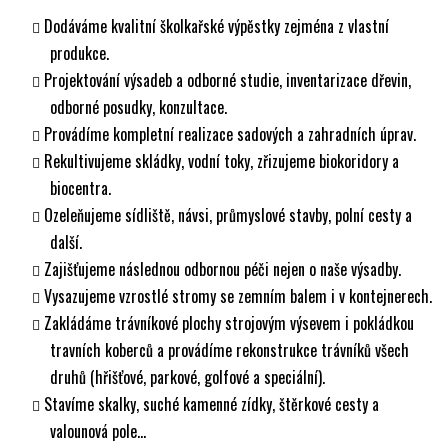
Dodáváme kvalitní školkařské výpěstky zejména z vlastní
produkce.
Projektování výsadeb a odborné studie, inventarizace dřevin,
odborné posudky, konzultace.
Provádíme kompletní realizace sadových a zahradních úprav.
Rekultivujeme skládky, vodní toky, zřizujeme biokoridory a
biocentra.
Ozeleňujeme sídliště, návsi, průmyslové stavby, polní cesty a
další.
Zajišťujeme následnou odbornou péči nejen o naše výsadby.
Vysazujeme vzrostlé stromy se zemním balem i v kontejnerech.
Zakládáme trávníkové plochy strojovým výsevem i pokládkou
travních koberců a provádíme rekonstrukce trávníků všech
druhů (hřišťové, parkové, golfové a speciální).
Stavíme skalky, suché kamenné zídky, štěrkové cesty a
valounová pole...