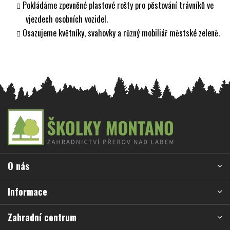
Pokládáme zpevněné plastové rošty pro pěstování trávníků ve
vjezdech osobních vozidel.
Osazujeme květníky, svahovky a různý mobiliář městské zeleně.
Z
á
p
a
O nás
t
í
Informace
Zahradní centrum