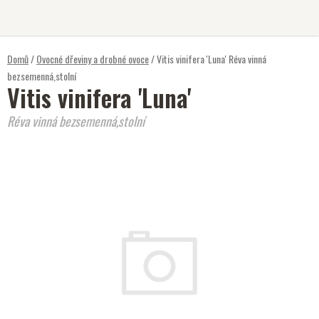
Přejít
na
obsah
Domů
/
Ovocné dřeviny a drobné ovoce
/
Vitis vinifera 'Luna'
Réva vinná
bezsemenná,stolní
Vitis vinifera 'Luna'
Réva vinná bezsemenná,stolní