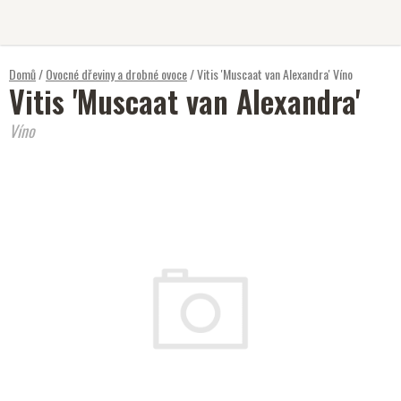
Přejít
na
obsah
Domů
/
Ovocné dřeviny a drobné ovoce
/
Vitis 'Muscaat van Alexandra'
Víno
Vitis 'Muscaat van Alexandra'
Víno