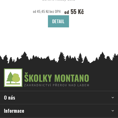
55 Kč
od
od 45,45 Kč bez DPH
DETAIL
Z
á
p
a
O nás
t
í
Informace