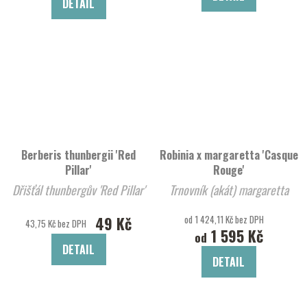
DETAIL
Berberis thunbergii 'Red
Robinia x margaretta 'Casque
Pillar'
Rouge'
Dřišťál thunbergův 'Red Pillar'
Trnovník (akát) margaretta
49 Kč
od 1 424,11 Kč bez DPH
43,75 Kč bez DPH
1 595 Kč
od
DETAIL
DETAIL