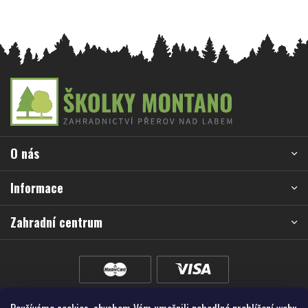
Z
á
p
a
O nás
t
í
Informace
Zahradní centrum