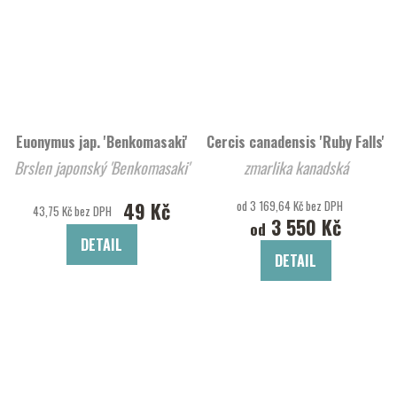
Euonymus jap. 'Benkomasaki'
Cercis canadensis 'Ruby Falls'
Brslen japonský 'Benkomasaki'
zmarlika kanadská
49 Kč
od 3 169,64 Kč bez DPH
43,75 Kč bez DPH
3 550 Kč
od
DETAIL
DETAIL