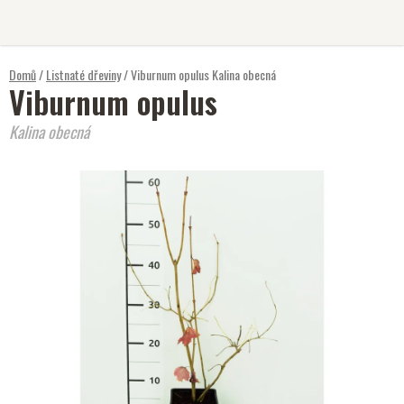
Přejít
na
obsah
Domů
/
Listnaté dřeviny
/
Viburnum opulus
Kalina obecná
Viburnum opulus
Kalina obecná