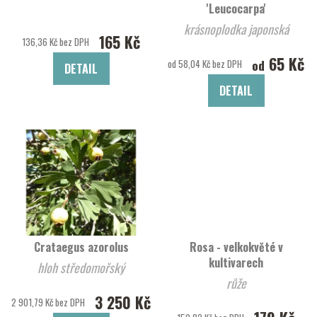
'Leucocarpa'
krásnoplodka japonská
165 Kč
136,36 Kč bez DPH
65 Kč
od
od 58,04 Kč bez DPH
DETAIL
DETAIL
Crataegus azorolus
Rosa - velkokvěté v
kultivarech
hloh středomořský
růže
3 250 Kč
2 901,79 Kč bez DPH