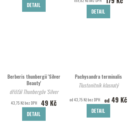
179 Kč
159,82 Kč bez DPH
DETAIL
DETAIL
Berberis thunbergii 'Silver
Pachysandra terminalis
Beauty'
Tlustonitník klasnatý
dřišťál Thunbergův 'Silver
49 Kč
Beauty'
od
od 43,75 Kč bez DPH
49 Kč
43,75 Kč bez DPH
DETAIL
DETAIL