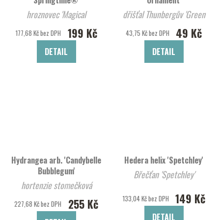
hroznovec 'Magical
dřišťal Thunbergův 'Green
Springtime®'
Ornament'
199 Kč
49 Kč
177,68 Kč bez DPH
43,75 Kč bez DPH
DETAIL
DETAIL
Hydrangea arb. 'Candybelle
Hedera helix 'Spetchley'
Bubblegum'
Břečťan 'Spetchley'
hortenzie stomečková
149 Kč
'Candybelle Bubblegum'
133,04 Kč bez DPH
255 Kč
227,68 Kč bez DPH
DETAIL