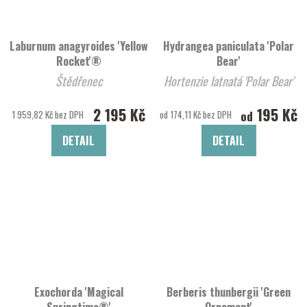
Laburnum anagyroides 'Yellow
Hydrangea paniculata 'Polar
Rocket'®
Bear'
Štědřenec
Hortenzie latnatá 'Polar Bear'
2 195 Kč
195 Kč
od
1 959,82 Kč bez DPH
od 174,11 Kč bez DPH
DETAIL
DETAIL
Exochorda 'Magical
Berberis thunbergii 'Green
Springtime®'
Ornament'