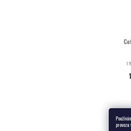
Co
1 
Používám
provozu 