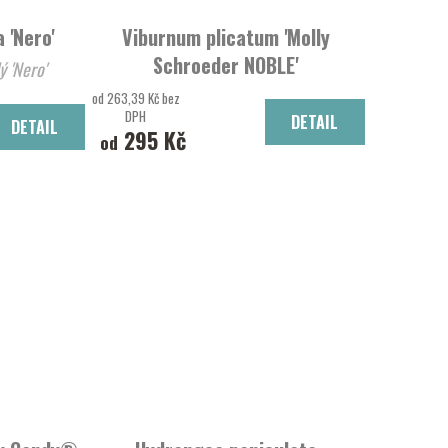
 'Nero'
Viburnum plicatum 'Molly
Schroeder NOBLE'
 'Nero'
Kalina řasnatá
od 263,39 Kč bez
DPH
DETAIL
DETAIL
295 Kč
od