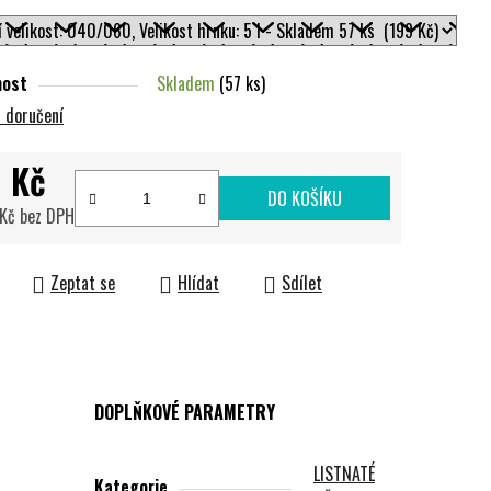
nost
Skladem
(57 ks)
 doručení
 Kč
DO KOŠÍKU
 Kč bez DPH
cena:
Zeptat se
Hlídat
Sdílet
DOPLŇKOVÉ PARAMETRY
LISTNATÉ
Kategorie