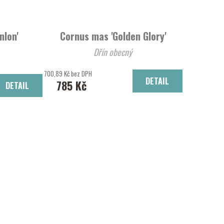
nlon'
Cornus mas 'Golden Glory'
Dřín obecný
700,89 Kč bez DPH
DETAIL
785 Kč
DETAIL