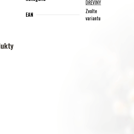
DŘEVINY
Zvolte
EAN
variantu
dukty