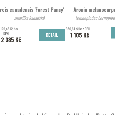
rcis canadensis 'Forest Pansy'
Aronia melanocarpa
zmarlika kanadská
temnoplodec černoplodý
 129,46 Kč bez
986,61 Kč bez DPH
DPH
1 105 Kč
DETAIL
2 385 Kč