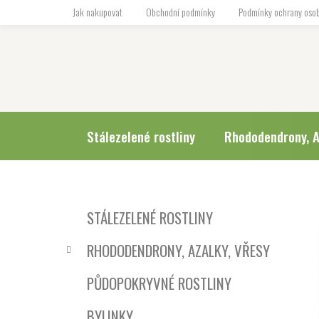
Přejít
Jak nakupovat
Obchodní podmínky
Podmínky ochrany osob
na
obsah
Stálezelené rostliny
Rhododendrony, A
P
K
Přeskočit
STÁLEZELENÉ ROSTLINY
a
o
kategorie
t
s
RHODODENDRONY, AZALKY, VŘESY
e
t
g
r
PŮDOPOKRYVNÉ ROSTLINY
o
a
r
BYLINKY
i