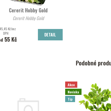
Cererit Hobby Gold
Cererit Hobby Gold
45,45 Kč bez
DPH
DETAIL
55 Kč
od
Podobné prod
Akce
Novinka
Tip