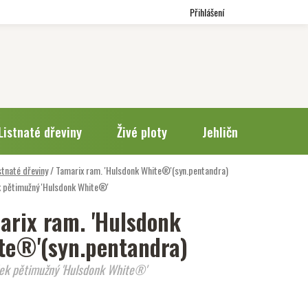
Přihlášení
Listnaté dřeviny
Živé ploty
Jehličnany
Trv
stnaté dřeviny
/
Tamarix ram. 'Hulsdonk White®'(syn.pentandra)
 pětimužný 'Hulsdonk White®'
arix ram. 'Hulsdonk
te®'(syn.pentandra)
ek pětimužný 'Hulsdonk White®'