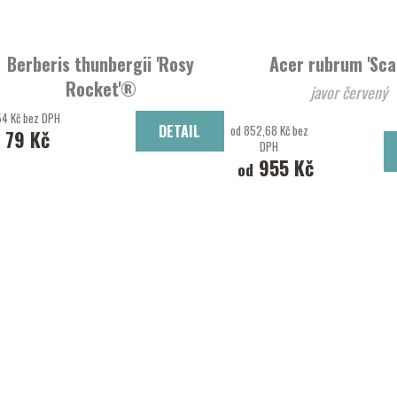
Berberis thunbergii 'Rosy
Acer rubrum 'Sca
Rocket'®
javor červený
dřišťál thunbergův 'Rosy Rocket'®
54 Kč bez DPH
DETAIL
od 852,68 Kč bez
79 Kč
DPH
955 Kč
od