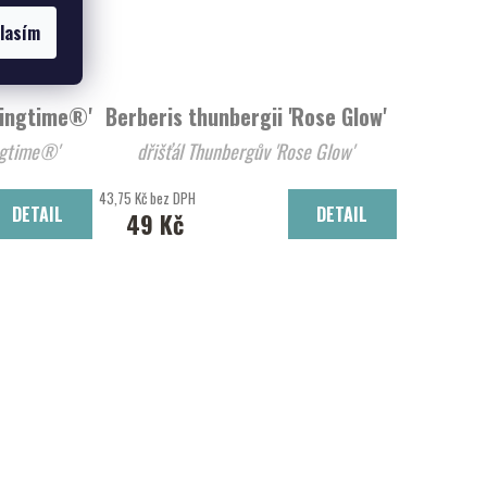
lasím
ringtime®'
Berberis thunbergii 'Rose Glow'
Springtime®'
dřišťál Thunbergův 'Rose Glow'
43,75 Kč bez DPH
DETAIL
DETAIL
49 Kč