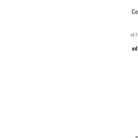
Ce
od 2
od