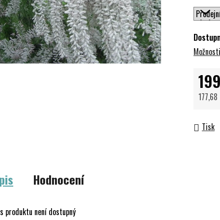
Dostup
Možnosti
199
177,68
Měrná 
Tisk
pis
Hodnocení
s produktu není dostupný