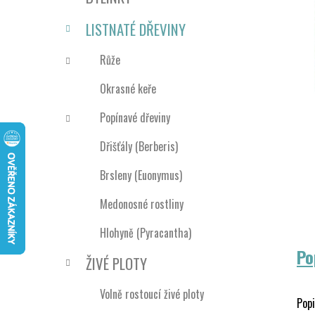
n
e
n
LISTNATÉ DŘEVINY
í
p
Růže
a
Okrasné keře
n
e
Popínavé dřeviny
l
Dřišťály (Berberis)
Brsleny (Euonymus)
Medonosné rostliny
Hlohyně (Pyracantha)
Po
ŽIVÉ PLOTY
Volně rostoucí živé ploty
Popi