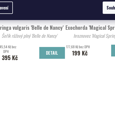
avení
Souh
ringa vulgaris 'Belle de Nancy'
Exochorda 'Magical Sp
Šeřík růžový plný 'Belle de Nancy'
hroznovec 'Magical 
45,54 Kč bez
177,68 Kč bez DPH
DPH
199 Kč
DETAIL
1 395 Kč