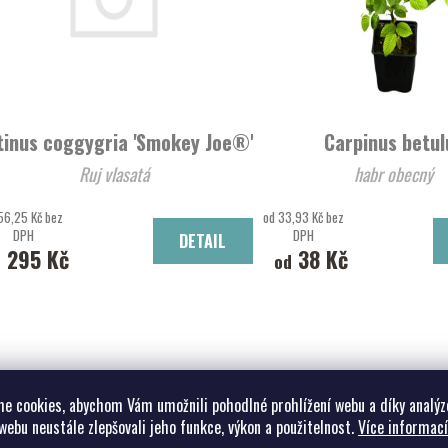
tinus coggygria 'Smokey Joe®'
Carpinus betul
Ruj vlasatá
habr obecný
156,25 Kč bez
od 33,93 Kč bez
DPH
DPH
DETAIL
1 295 Kč
38 Kč
od
e cookies, abychom Vám umožnili pohodlné prohlížení webu a díky analýz
webu neustále zlepšovali jeho funkce, výkon a použitelnost.
Více informací