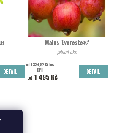
us
Malus 'Evereste®'
jabloň okr.
od 1 334,82 Kč bez
DPH
DETAIL
DETAIL
1 495 Kč
od
e