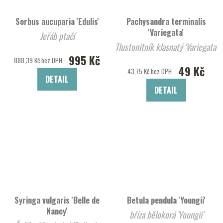
Sorbus aucuparia 'Edulis'
Pachysandra terminalis
'Variegata'
Jeřáb ptačí
Tlustonitník klasnatý 'Variegata'
995 Kč
888,39 Kč bez DPH
49 Kč
43,75 Kč bez DPH
DETAIL
DETAIL
Syringa vulgaris 'Belle de
Betula pendula 'Youngii'
Nancy'
bříza bělokorá 'Youngii'