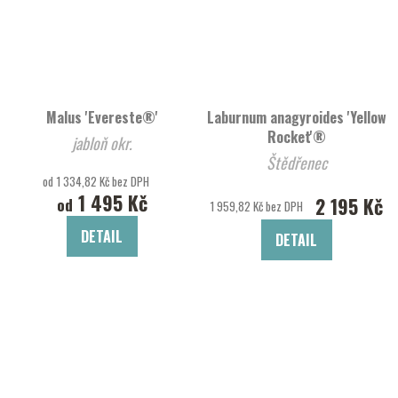
Malus 'Evereste®'
Laburnum anagyroides 'Yellow
Rocket'®
jabloň okr.
Štědřenec
od 1 334,82 Kč bez DPH
1 495 Kč
2 195 Kč
od
1 959,82 Kč bez DPH
DETAIL
DETAIL