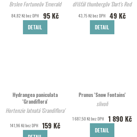
Brslen Fortuneův 'Emerald
dřišťál thunbergův 'Dart's Red
Gaiety'
Lady'
95 Kč
49 Kč
84,82 Kč bez DPH
43,75 Kč bez DPH
DETAIL
DETAIL
Hydrangea paniculata
Prunus 'Snow Fontains'
'Grandiflora'
slivoň
Hortenzie latnatá 'Grandiflora'
1 890 Kč
1 687,50 Kč bez DPH
159 Kč
141,96 Kč bez DPH
DETAIL
DETAIL