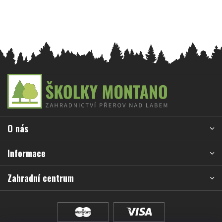
Z
á
p
a
O nás
t
í
Informace
Zahradní centrum