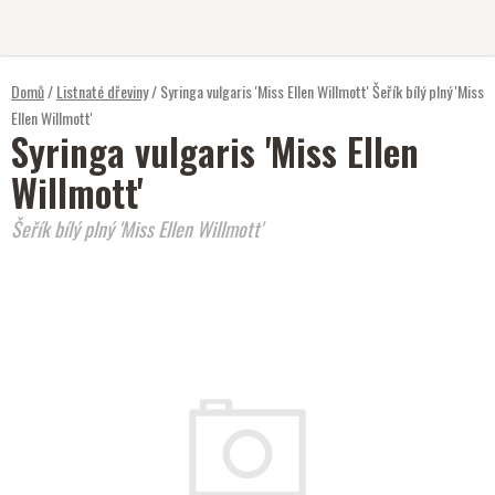
Přejít
na
obsah
Domů
/
Listnaté dřeviny
/
Syringa vulgaris 'Miss Ellen Willmott'
Šeřík bílý plný 'Miss
Ellen Willmott'
Syringa vulgaris 'Miss Ellen
Willmott'
Šeřík bílý plný 'Miss Ellen Willmott'