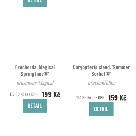
Exochorda 'Magical
Caryopteris cland. 'Summer
Springtime®'
Sorbet®'
hroznovec 'Magical
ořechokřídlec
Springtime®'
199 Kč
177,68 Kč bez DPH
159 Kč
141,96 Kč bez DPH
DETAIL
DETAIL