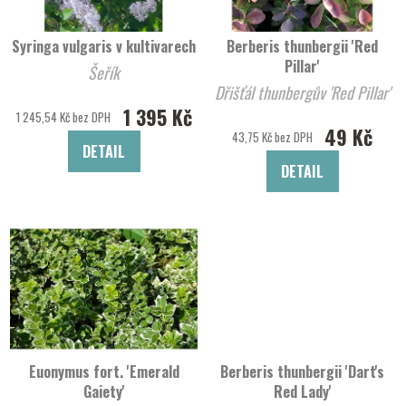
Syringa vulgaris v kultivarech
Berberis thunbergii 'Red
Pillar'
Šeřík
Dřišťál thunbergův 'Red Pillar'
1 395 Kč
1 245,54 Kč bez DPH
49 Kč
43,75 Kč bez DPH
DETAIL
DETAIL
Euonymus fort. 'Emerald
Berberis thunbergii 'Dart's
Gaiety'
Red Lady'