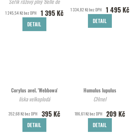
Šeřík růžový plný 'Belle de
1 495 Kč
Nancy'
1 334,82 Kč bez DPH
1 395 Kč
1 245,54 Kč bez DPH
DETAIL
DETAIL
Corylus avel. 'Webbowa'
Humulus lupulus
líska velkoplodá
CHmel
395 Kč
209 Kč
352,68 Kč bez DPH
186,61 Kč bez DPH
DETAIL
DETAIL