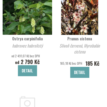
Ostrya carpinifolia
Prunus cistena
habrovec habrolistý
Slivoň červená, Myrobalán
cistena
od 2 491,07 Kč bez DPH
2 790 Kč
od
185 Kč
165,18 Kč bez DPH
DETAIL
DETAIL