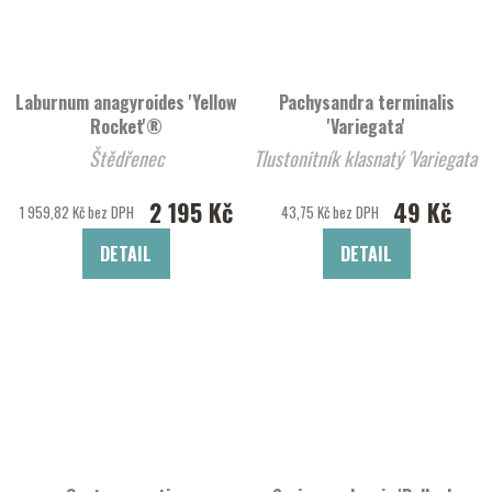
Laburnum anagyroides 'Yellow
Pachysandra terminalis
Rocket'®
'Variegata'
Štědřenec
Tlustonitník klasnatý 'Variegata'
2 195 Kč
49 Kč
1 959,82 Kč bez DPH
43,75 Kč bez DPH
DETAIL
DETAIL