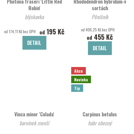
Photinia fraseri 'Little Red
Rhododendron hybridum-v
Robin'
sortách
blýskavka
Pěnišník
195 Kč
od 406,25 Kč bez DPH
od
od 174,11 Kč bez DPH
455 Kč
od
DETAIL
DETAIL
Akce
Novinka
Tip
Vinca minor 'Colada'
Carpinus betulus
barvínek menší
habr obecný