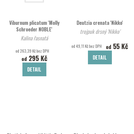
Viburnum plicatum 'Molly
Deutzia crenata 'Nikko'
Schroeder NOBLE'
trojpuk drsný 'Nikko'
Kalina řasnatá
55 Kč
od
od 49,11 Kč bez DPH
od 263,39 Kč bez DPH
295 Kč
DETAIL
od
DETAIL