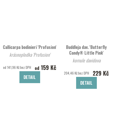
Callicarpa bodinieri 'Profusion'
Buddleja dav. 'Butterfly
Candy® Little Pink'
krásnoplodka 'Profusion'
komule davidova
159 Kč
od
od 141,96 Kč bez DPH
229 Kč
204,46 Kč bez DPH
DETAIL
DETAIL