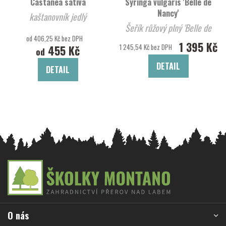
Castanea sativa
Syringa vulgaris 'Belle de
Nancy'
kaštanovník jedlý
Šeřík růžový plný 'Belle de
od 406,25 Kč bez DPH
Nancy'
1 395 Kč
1 245,54 Kč bez DPH
455 Kč
od
DETAIL
DETAIL
Z
á
p
a
O nás
t