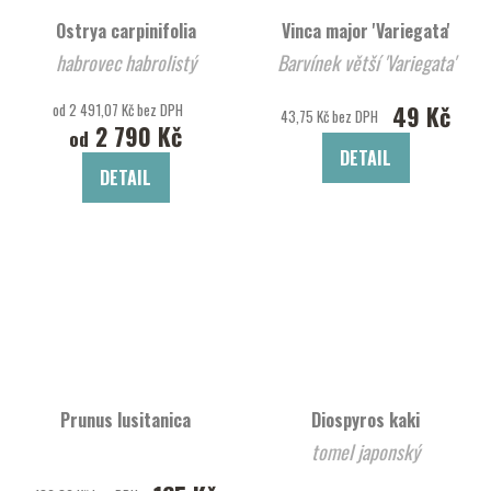
Ostrya carpinifolia
Vinca major 'Variegata'
habrovec habrolistý
Barvínek větší 'Variegata'
od 2 491,07 Kč bez DPH
49 Kč
43,75 Kč bez DPH
2 790 Kč
od
DETAIL
DETAIL
Prunus lusitanica
Diospyros kaki
tomel japonský