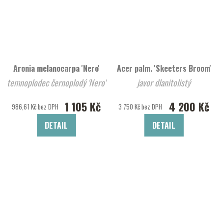
Aronia melanocarpa 'Nero'
Acer palm. 'Skeeters Broom'
temnoplodec černoplodý 'Nero'
javor dlanitolistý
1 105 Kč
4 200 Kč
986,61 Kč bez DPH
3 750 Kč bez DPH
DETAIL
DETAIL