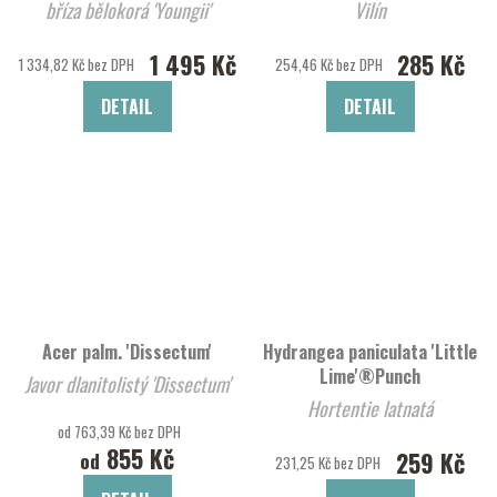
bříza bělokorá 'Youngii'
Vilín
1 495 Kč
285 Kč
1 334,82 Kč bez DPH
254,46 Kč bez DPH
DETAIL
DETAIL
Acer palm. 'Dissectum'
Hydrangea paniculata 'Little
Lime'®Punch
Javor dlanitolistý 'Dissectum'
Hortentie latnatá
od 763,39 Kč bez DPH
855 Kč
259 Kč
od
231,25 Kč bez DPH