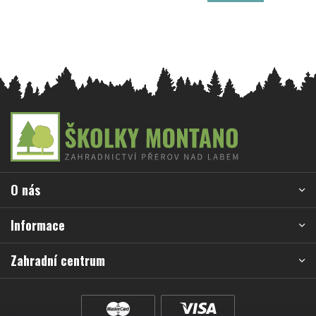
Z
á
p
a
O nás
t
í
Informace
Zahradní centrum