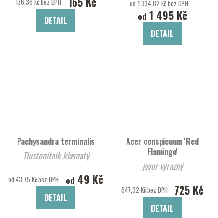
165 Kč
136,36 Kč bez DPH
od 1 334,82 Kč bez DPH
1 495 Kč
od
DETAIL
DETAIL
Pachysandra terminalis
Acer conspicuum 'Red
Flamingo'
Tlustonitník klasnatý
javor výrazný
49 Kč
od
od 43,75 Kč bez DPH
725 Kč
647,32 Kč bez DPH
DETAIL
DETAIL