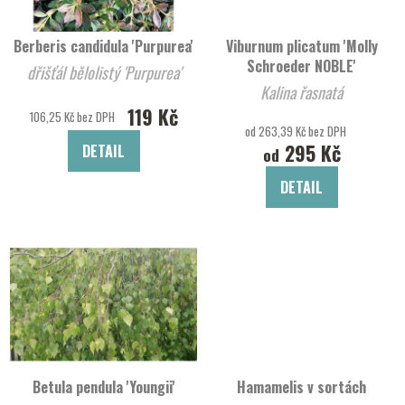
Berberis candidula 'Purpurea'
Viburnum plicatum 'Molly
Schroeder NOBLE'
dřišťál bělolistý 'Purpurea'
Kalina řasnatá
119 Kč
106,25 Kč bez DPH
od 263,39 Kč bez DPH
295 Kč
DETAIL
od
DETAIL
Betula pendula 'Youngii'
Hamamelis v sortách