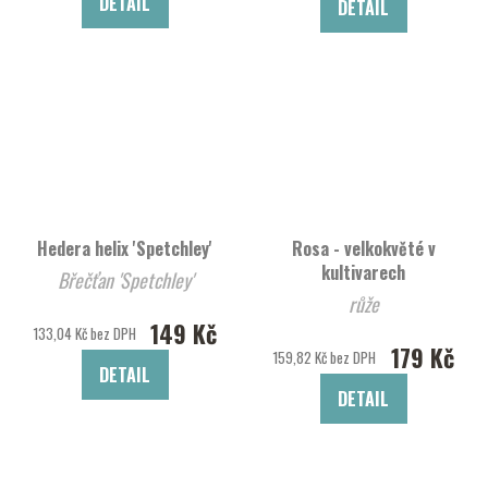
DETAIL
DETAIL
Hedera helix 'Spetchley'
Rosa - velkokvěté v
kultivarech
Břečťan 'Spetchley'
růže
149 Kč
133,04 Kč bez DPH
179 Kč
159,82 Kč bez DPH
DETAIL
DETAIL