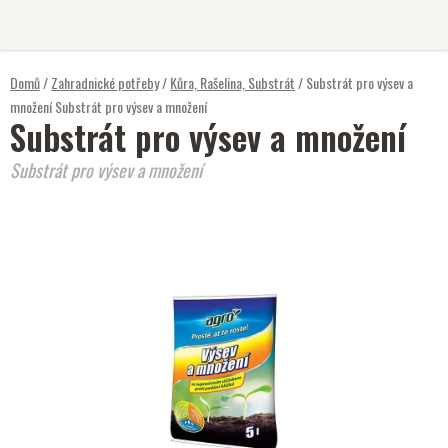
Přejít
na
obsah
Domů
/
Zahradnické potřeby
/
Kůra, Rašelina, Substrát
/
Substrát pro výsev a
množení
Substrát pro výsev a množení
Substrát pro výsev a množení
Substrát pro výsev a množení