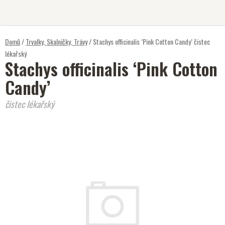
Přejít
na
obsah
Domů
/
Trvalky, Skalničky, Trávy
/
Stachys officinalis ‘Pink Cotton Candy’
čistec
lékařský
Stachys officinalis ‘Pink Cotton
Candy’
čistec lékařský