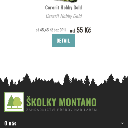
Cererit Hobby Gold
Cererit Hobby Gold
55 Kč
od
od 45,45 Kč bez DPH
DETAIL
Z
á
p
a
O nás
t