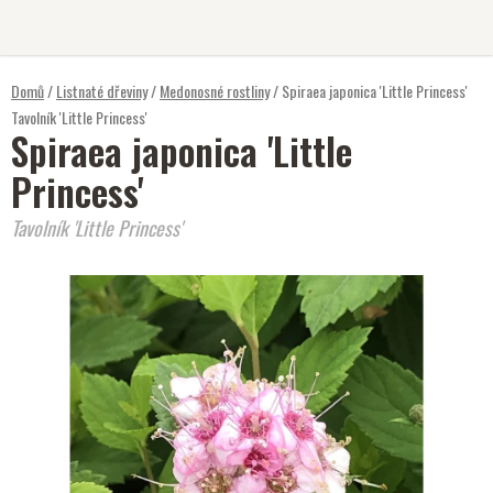
Přejít
na
obsah
Domů
/
Listnaté dřeviny
/
Medonosné rostliny
/
Spiraea japonica 'Little Princess'
Tavolník 'Little Princess'
Spiraea japonica 'Little
Princess'
Tavolník 'Little Princess'