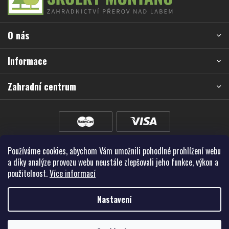
p
a
O nás
t
í
Informace
Zahradní centrum
Používáme cookies, abychom Vám umožnili pohodlné prohlížení webu
a díky analýze provozu webu neustále zlepšovali jeho funkce, výkon a
použitelnost.
Více informací
Nastavení
Vytvořil Shoptet Premium