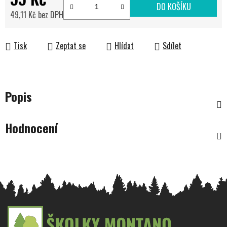
DO KOŠÍKU
49,11 Kč bez DPH
Měrná cena:
Tisk
Zeptat se
Hlídat
Sdílet
Popis
Hodnocení
Z
á