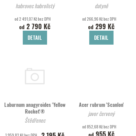
habrovec habrolistý
datyně
od 2 491,07 Kč bez DPH
od 266,96 Kč bez DPH
2 790 Kč
299 Kč
od
od
DETAIL
DETAIL
Laburnum anagyroides 'Yellow
Acer rubrum 'Scanlon'
Rocket'®
javor červený
Štědřenec
od 852,68 Kč bez DPH
955 Kč
2 195 Kč
od
1 959,82 Kč bez DPH