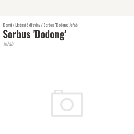
Přejít
na
obsah
Domů
/
Listnaté dřeviny
/
Sorbus 'Dodong'
Jeřáb
Sorbus 'Dodong'
Jeřáb