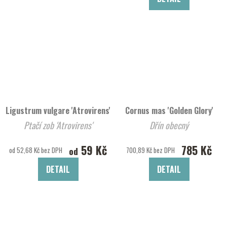
Ligustrum vulgare 'Atrovirens'
Cornus mas 'Golden Glory'
Ptačí zob 'Atrovirens'
Dřín obecný
59 Kč
785 Kč
od
od 52,68 Kč bez DPH
700,89 Kč bez DPH
DETAIL
DETAIL