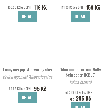
119 Kč
159 Kč
106,25 Kč bez DPH
141,96 Kč bez DPH
DETAIL
DETAIL
Euonymus jap. 'Albovariegatus'
Viburnum plicatum 'Molly
Schroeder NOBLE'
Brslen japonský 'Albovariegatus'
Kalina řasnatá
95 Kč
84,82 Kč bez DPH
od 263,39 Kč bez DPH
295 Kč
DETAIL
od
DETAIL