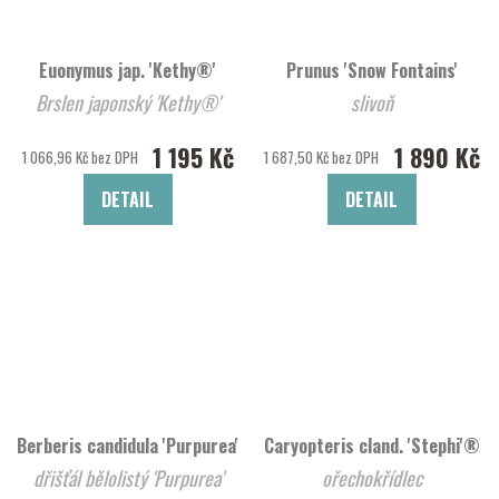
Euonymus jap. 'Kethy®'
Prunus 'Snow Fontains'
Brslen japonský 'Kethy®'
slivoň
1 195 Kč
1 890 Kč
1 066,96 Kč bez DPH
1 687,50 Kč bez DPH
DETAIL
DETAIL
Berberis candidula 'Purpurea'
Caryopteris cland. 'Stephi'®
dřišťál bělolistý 'Purpurea'
ořechokřídlec