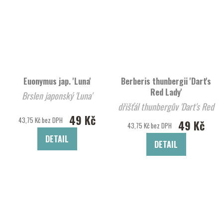
Euonymus jap. 'Luna'
Berberis thunbergii 'Dart's
Red Lady'
Brslen japonský 'Luna'
dřišťál thunbergův 'Dart's Red
49 Kč
Lady'
43,75 Kč bez DPH
49 Kč
43,75 Kč bez DPH
DETAIL
DETAIL