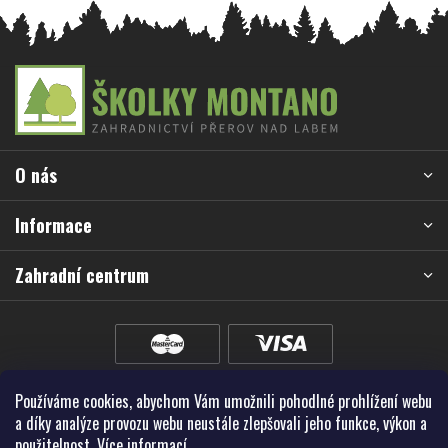
Z
á
p
a
O nás
t
í
Informace
Zahradní centrum
Používáme cookies, abychom Vám umožnili pohodlné prohlížení webu
a díky analýze provozu webu neustále zlepšovali jeho funkce, výkon a
použitelnost.
Více informací