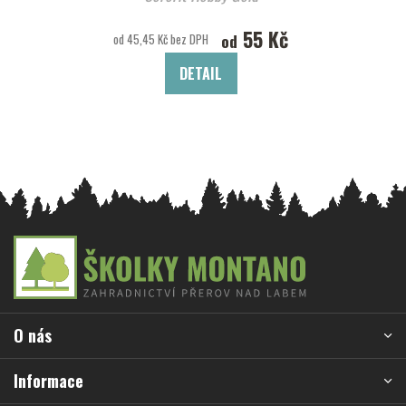
55 Kč
od
od 45,45 Kč bez DPH
DETAIL
Z
á
p
a
O nás
t
í
Informace