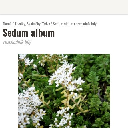
Přejít
na
obsah
Domů
/
Trvalky, Skalničky, Trávy
/
Sedum album
rozchodník bílý
Sedum album
rozchodník bílý