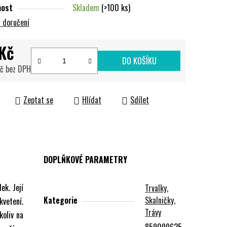
nost
Skladem
(>100 ks)
 doručení
Kč
DO KOŠÍKU
Kč bez DPH
cena:
Zeptat se
Hlídat
Sdílet
DOPLŇKOVÉ PARAMETRY
ek. Její
Trvalky,
Kategorie
Skalničky,
kvetení.
Trávy
koliv na
859099625