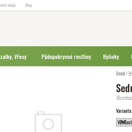
ních údajů
Blog
zalky, Vřesy
Půdopokryvné rostliny
Bylinky
Domů
/
Tr
Sed
Rozchod
Varianta: