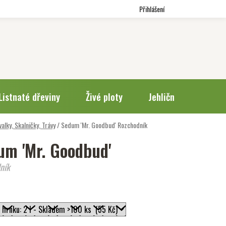
Přihlášení
Listnaté dřeviny
Živé ploty
Jehličnany
Trv
valky, Skalničky, Trávy
/
Sedum 'Mr. Goodbud'
Rozchodník
um 'Mr. Goodbud'
ník