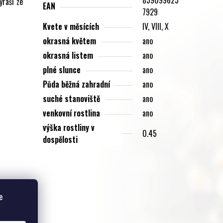
yraší ze
EAN
7929
Kvete v měsících
IV, VIII, X
okrasná květem
ano
okrasná listem
ano
plné slunce
ano
Půda běžná zahradní
ano
suché stanoviště
ano
venkovní rostlina
ano
výška rostliny v
0.45
dospělosti
dukty
e