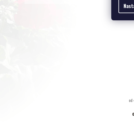
Nast
od 