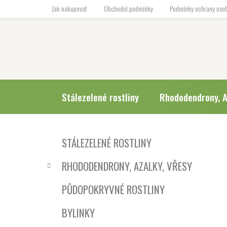
Přejít
Jak nakupovat
Obchodní podmínky
Podmínky ochrany osob
na
obsah
Stálezelené rostliny
Rhododendrony, A
P
K
Přeskočit
STÁLEZELENÉ ROSTLINY
a
o
kategorie
t
s
RHODODENDRONY, AZALKY, VŘESY
e
t
g
r
PŮDOPOKRYVNÉ ROSTLINY
o
a
r
BYLINKY
i
n
e