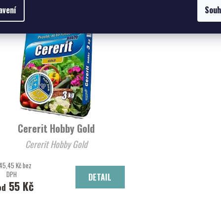
avení
Souh
Cererit Hobby Gold
Cererit Hobby Gold
45,45 Kč bez
DPH
DETAIL
55 Kč
od