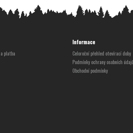
Informace
a platba
Celoroční přehled otevírací doby
Podmínky ochrany osobních údaj
Obchodní podmínky