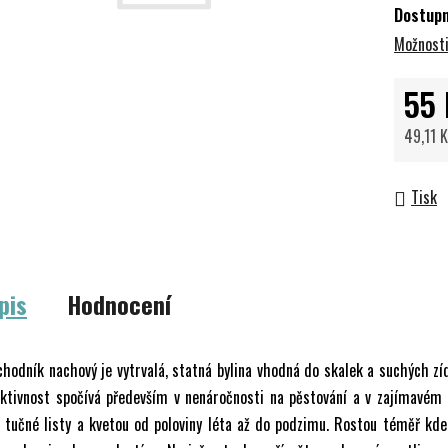
Dostup
Možnosti
55 
49,11 
Měrná 
Tisk
pis
Hodnocení
hodník nachový je vytrvalá, statná bylina vhodná do skalek a suchých zíd
ktivnost spočívá především v nenáročnosti na pěstování a v zajímavém 
 tučné listy a kvetou od poloviny léta až do podzimu. Rostou téměř kde