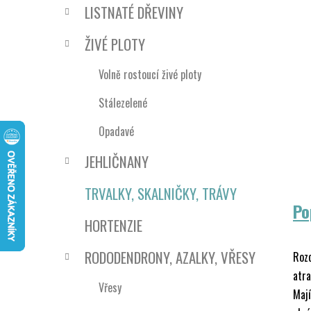
n
LISTNATÉ DŘEVINY
í
p
ŽIVÉ PLOTY
a
n
Volně rostoucí živé ploty
e
Stálezelené
l
Opadavé
JEHLIČNANY
TRVALKY, SKALNIČKY, TRÁVY
Po
HORTENZIE
RODODENDRONY, AZALKY, VŘESY
Rozc
atra
Vřesy
Mají