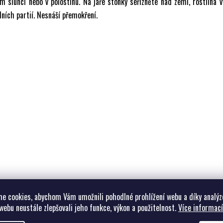
m slunci nebo v polostínu. Na jaře stonky seřízněte nad zemí, rostlina v
ních partií. Nesnáší přemokření.
Související pro
e cookies, abychom Vám umožnili pohodlné prohlížení webu a díky analýz
webu neustále zlepšovali jeho funkce, výkon a použitelnost.
Více informací