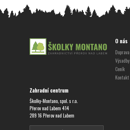
Z
á
O nás
p
Doprava 
a
Výsadby
t
í
Ceník
Kontakt
Zahradní centrum
Školky-Montano, spol. s r.o.
Přerov nad Labem 414
289 16 Přerov nad Labem