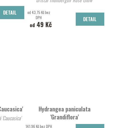
atá 'Magical Fire'®
DETAIL
od 43,75 Kč bez
DPH
DETAIL
49 Kč
od
Caucasica'
Hydrangea paniculata
'Grandiflora'
 'Caucasica'
Hortenzie latnatá 'Grandiflora'
141,96 Kč bez DPH