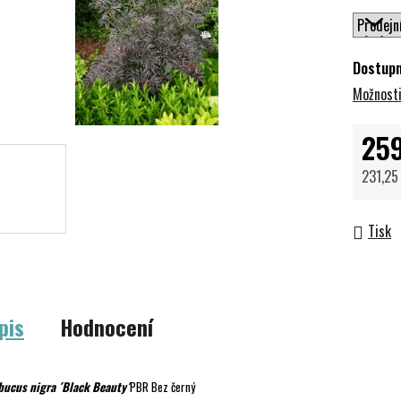
Dostup
Možnosti
25
231,25
Měrná 
Tisk
pis
Hodnocení
ucus nigra ´Black Beauty´
PBR Bez černý