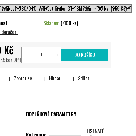
nost
Skladem
(>100 ks)
 doručení
9 Kč
DO KOŠÍKU
 Kč bez DPH
cena:
Zeptat se
Hlídat
Sdílet
DOPLŇKOVÉ PARAMETRY
LISTNATÉ
Kategorie