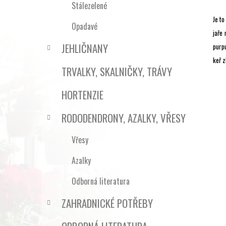
Stálezelené
Je to
Opadavé
jaře 
JEHLIČNANY
purpu
keř 
TRVALKY, SKALNIČKY, TRÁVY
HORTENZIE
RODODENDRONY, AZALKY, VŘESY
Vřesy
Azalky
Odborná literatura
ZAHRADNICKÉ POTŘEBY