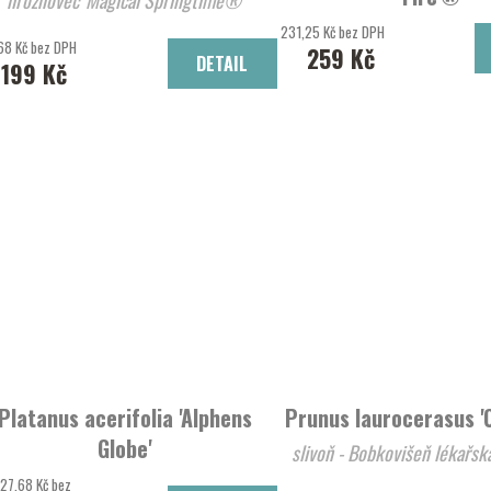
Hortenzie latn
231,25 Kč bez DPH
68 Kč bez DPH
259 Kč
DETAIL
199 Kč
Platanus acerifolia 'Alphens
Prunus laurocerasus '
Globe'
slivoň - Bobkovišeň lékařská
platan javorolistý 'Alphens Globe'
27,68 Kč bez