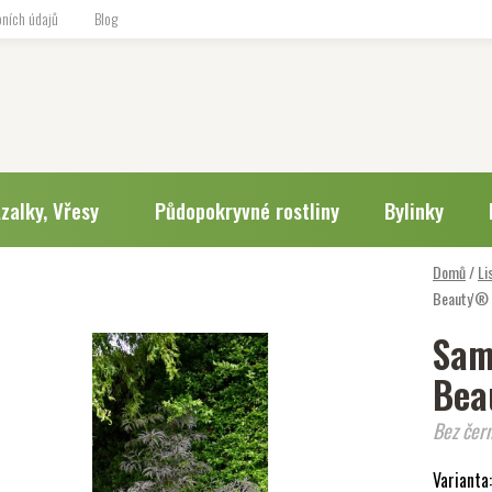
ních údajů
Blog
zalky, Vřesy
Půdopokryvné rostliny
Bylinky
Domů
/
Li
Beauty'®
Sam
Bea
Bez čer
Varianta: