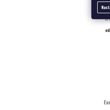
Nast
od 
od
Ex