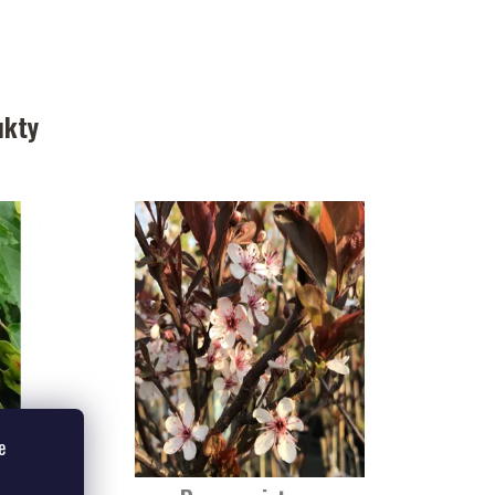
ukty
e