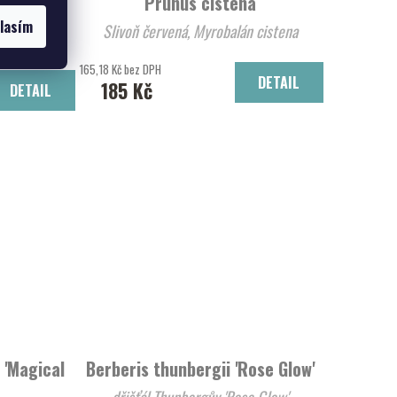
um
Prunus cistena
lasím
Slivoň červená, Myrobalán cistena
165,18 Kč bez DPH
DETAIL
185 Kč
DETAIL
 'Magical
Berberis thunbergii 'Rose Glow'
dřišťál Thunbergův 'Rose Glow'