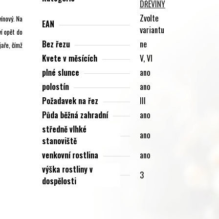
DŘEVINY
Zvolte
vínový. Na
EAN
variantu
í opět do
Bez řezu
ne
jaře, čímž
Kvete v měsících
V, VI
plné slunce
ano
polostín
ano
Požadavek na řez
III
Půda běžná zahradní
ano
středně vlhké
ano
stanoviště
venkovní rostlina
ano
výška rostliny v
3
dospělosti