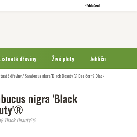
Přihlášení
Listnaté dřeviny
Živé ploty
Jehličnany
Trv
stnaté dřeviny
/
Sambucus nigra 'Black Beauty'®
Bez černý 'Black
bucus nigra 'Black
uty'®
ný 'Black Beauty'®