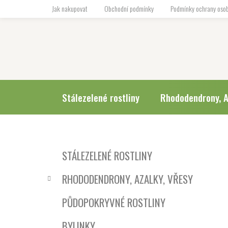
Přejít
Jak nakupovat
Obchodní podmínky
Podmínky ochrany osob
na
obsah
Stálezelené rostliny
Rhododendrony, A
P
K
Přeskočit
STÁLEZELENÉ ROSTLINY
a
o
kategorie
t
s
RHODODENDRONY, AZALKY, VŘESY
e
t
g
r
PŮDOPOKRYVNÉ ROSTLINY
o
a
r
BYLINKY
i