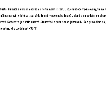
 hustá, kulovitá a okrasná odrůda s nejtmavším listem. List je hluboce vykrajovaný, tmavě 
raší purpurově, v létě se zbarví do temně vínové nebo tmavě zelené a na podzim se zbarv
rové. Květenství je světle růžové. Stanoviště a půdu snese jakoukoliv. Řez provádíme na 
zhoustne. Mrazuodolnost -30°C