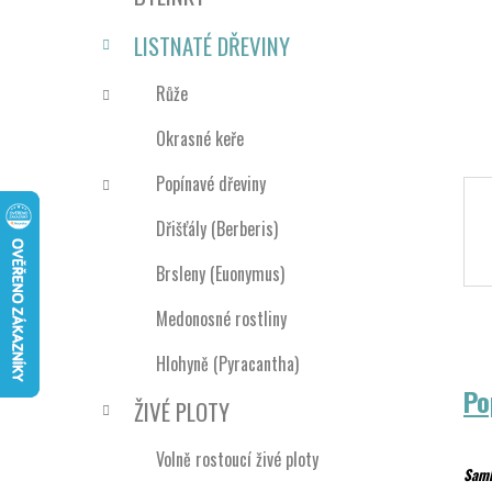
n
e
n
LISTNATÉ DŘEVINY
í
p
Růže
a
Okrasné keře
n
e
Popínavé dřeviny
l
Dřišťály (Berberis)
Brsleny (Euonymus)
Medonosné rostliny
Hlohyně (Pyracantha)
Po
ŽIVÉ PLOTY
Volně rostoucí živé ploty
Samb