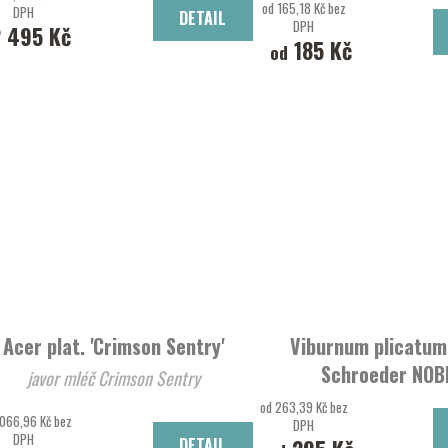
od 165,18 Kč bez
DPH
DETAIL
DPH
2 495 Kč
185 Kč
od
Acer plat. 'Crimson Sentry'
Viburnum plicatum 
Schroeder NOB
javor mléč Crimson Sentry
Kalina řasnatá
od 263,39 Kč bez
 066,96 Kč bez
DPH
DPH
DETAIL