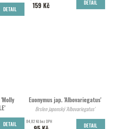
DETAIL
159 Kč
DETAIL
'Molly
Euonymus jap. 'Albovariegatus'
LE'
Brslen japonský 'Albovariegatus'
84,82 Kč bez DPH
DETAIL
DETAIL
95 Kč