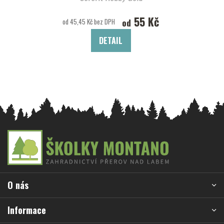
55 Kč
od
od 45,45 Kč bez DPH
DETAIL
Z
á
p
a
O nás
t
í
Informace