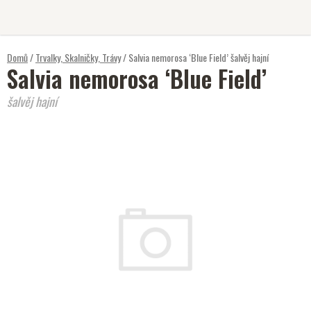
Přejít
na
obsah
Domů
/
Trvalky, Skalničky, Trávy
/
Salvia nemorosa ‘Blue Field’
šalvěj hajní
Salvia nemorosa ‘Blue Field’
šalvěj hajní