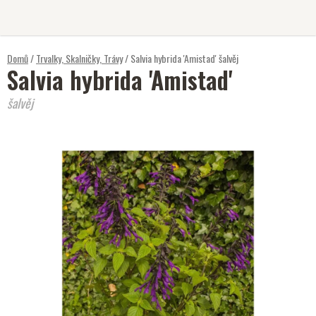
Přejít
na
obsah
Domů
/
Trvalky, Skalničky, Trávy
/
Salvia hybrida 'Amistad'
šalvěj
Salvia hybrida 'Amistad'
šalvěj