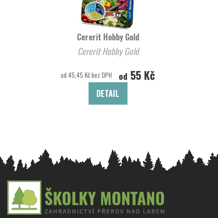
Cererit Hobby Gold
Cererit Hobby Gold
55 Kč
od
od 45,45 Kč bez DPH
DETAIL
Z
á
p