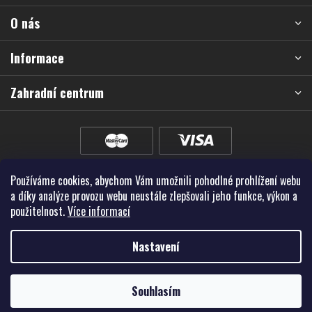
a
O nás
t
í
Informace
Zahradní centrum
Používáme cookies, abychom Vám umožnili pohodlné prohlížení webu
a díky analýze provozu webu neustále zlepšovali jeho funkce, výkon a
použitelnost.
Více informací
Nastavení
Vytvořil Shoptet Premium
Souhlasím
Copyright 2026
Školky - Montano, spol. s r.o.
. Všechna práva vyhrazena.