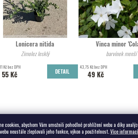
Lonicera nitida
Vinca minor 'Col
Zimolez lesklý
barvínek menší
11 Kč bez DPH
43,75 Kč bez DPH
DETAIL
55 Kč
49 Kč
e cookies, abychom Vám umožnili pohodlné prohlížení webu a díky analýz
webu neustále zlepšovali jeho funkce, výkon a použitelnost.
Více informací