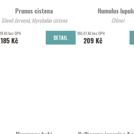
Prunus cistena
Humulus lupul
Slivoň červená, Myrobalán cistena
CHmel
18 Kč bez DPH
186,61 Kč bez DPH
DETAIL
185 Kč
209 Kč