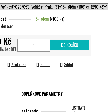
nost
Skladem
(>100 ks)
 doručení
0 Kč
DO KOŠÍKU
 Kč bez DPH
cena:
Zeptat se
Hlídat
Sdílet
DOPLŇKOVÉ PARAMETRY
LISTNATÉ
Kategorie