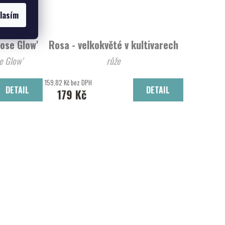
lasím
Rose Glow'
Rosa - velkokvěté v kultivarech
e Glow'
růže
159,82 Kč bez DPH
DETAIL
DETAIL
179 Kč