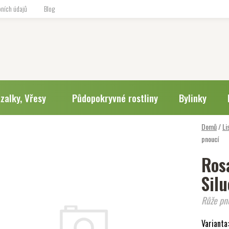
ních údajů
Blog
zalky, Vřesy
Půdopokryvné rostliny
Bylinky
Domů
/
Li
pnoucí
Ros
Sil
Růže pn
Varianta: