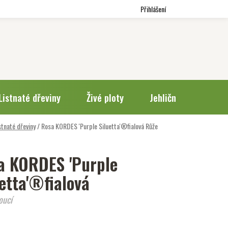
Přihlášení
Listnaté dřeviny
Živé ploty
Jehličnany
Trv
stnaté dřeviny
/
Rosa KORDES 'Purple Siluetta'®fialová
Růže
a KORDES 'Purple
uetta'®fialová
oucí