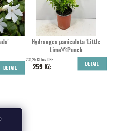
ada'
Hydrangea paniculata 'Little
Lime'®Punch
Hortentie latnatá
231,25 Kč bez DPH
DETAIL
259 Kč
DETAIL
e