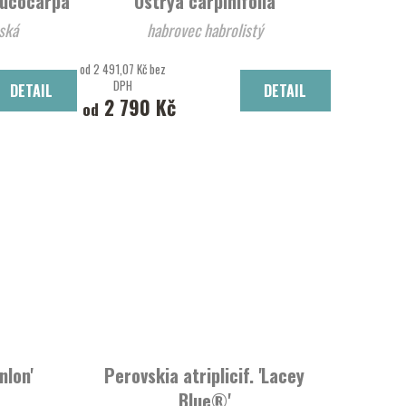
eucocarpa'
Ostrya carpinifolia
ská
habrovec habrolistý
od 2 491,07 Kč bez
DPH
DETAIL
DETAIL
2 790 Kč
od
nlon'
Perovskia atriplicif. 'Lacey
Blue®'