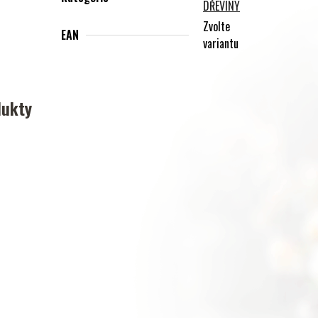
DŘEVINY
Zvolte
EAN
variantu
dukty