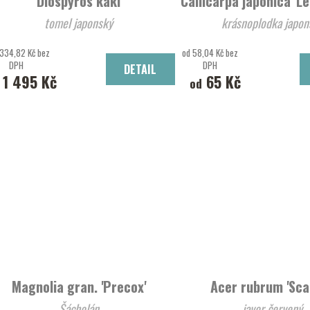
Diospyros kaki
Callicarpa japonica 'L
tomel japonský
krásnoplodka japon
 334,82 Kč bez
od 58,04 Kč bez
DPH
DPH
DETAIL
1 495 Kč
65 Kč
od
Magnolia gran. 'Precox'
Acer rubrum 'Sca
Šácholán
javor červený