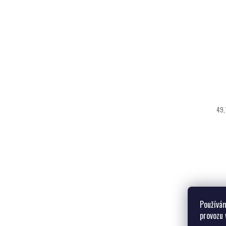
49,
Používám
provozu 