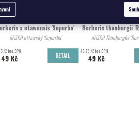
avení
Souh
erberis x otawensis 'Superba'
Berberis thunbergii '
dřišťál ottawský 'Superba'
dřišťál Thunbergův 'Ros
75 Kč bez DPH
43,75 Kč bez DPH
DETAIL
49 Kč
49 Kč