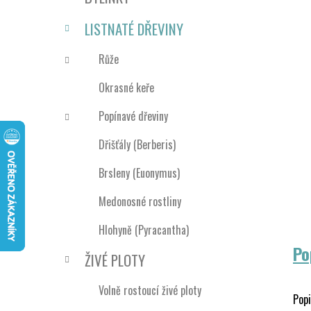
n
e
n
LISTNATÉ DŘEVINY
í
p
Růže
a
Okrasné keře
n
e
Popínavé dřeviny
l
Dřišťály (Berberis)
Brsleny (Euonymus)
Medonosné rostliny
Hlohyně (Pyracantha)
Po
ŽIVÉ PLOTY
Volně rostoucí živé ploty
Popi