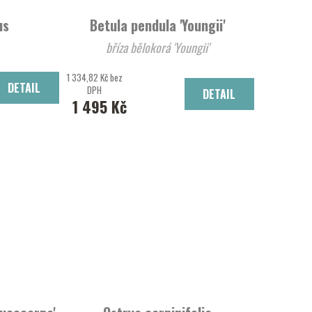
us
Betula pendula 'Youngii'
bříza bělokorá 'Youngii'
1 334,82 Kč bez
DETAIL
DPH
DETAIL
1 495 Kč