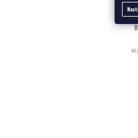
Nast
B
43,