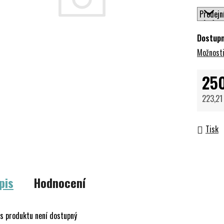
Dostup
Možnosti
25
223,21
Měrná 
Tisk
pis
Hodnocení
s produktu není dostupný