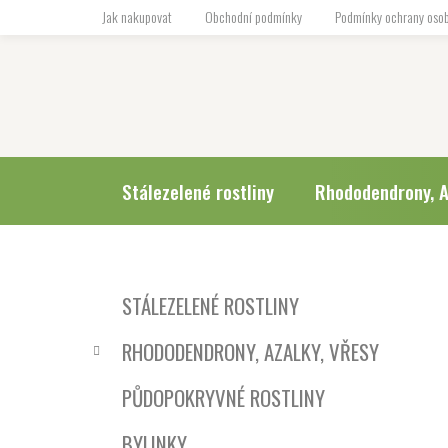
Přejít
Jak nakupovat
Obchodní podmínky
Podmínky ochrany osob
na
obsah
Stálezelené rostliny
Rhododendrony, A
P
K
Přeskočit
STÁLEZELENÉ ROSTLINY
a
o
kategorie
t
s
RHODODENDRONY, AZALKY, VŘESY
e
t
g
r
PŮDOPOKRYVNÉ ROSTLINY
o
a
r
BYLINKY
i