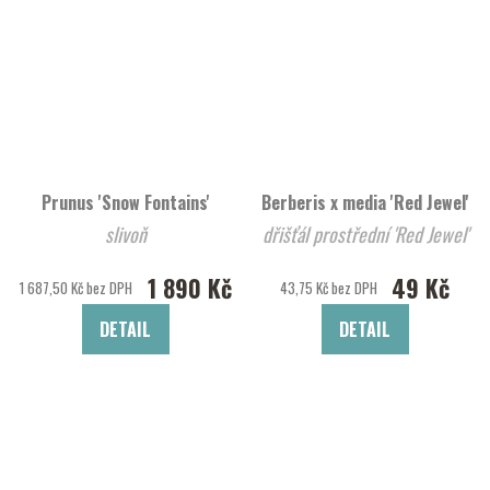
Prunus 'Snow Fontains'
Berberis x media 'Red Jewel'
slivoň
dřišťál prostřední 'Red Jewel'
1 890 Kč
49 Kč
1 687,50 Kč bez DPH
43,75 Kč bez DPH
DETAIL
DETAIL