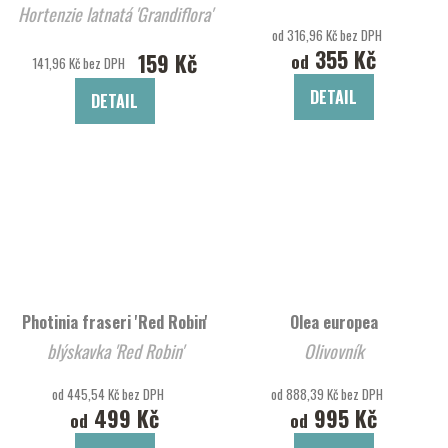
Hortenzie latnatá 'Grandiflora'
od 316,96 Kč bez DPH
355 Kč
159 Kč
od
141,96 Kč bez DPH
DETAIL
DETAIL
Photinia fraseri 'Red Robin'
Olea europea
blýskavka 'Red Robin'
Olivovník
od 445,54 Kč bez DPH
od 888,39 Kč bez DPH
499 Kč
995 Kč
od
od