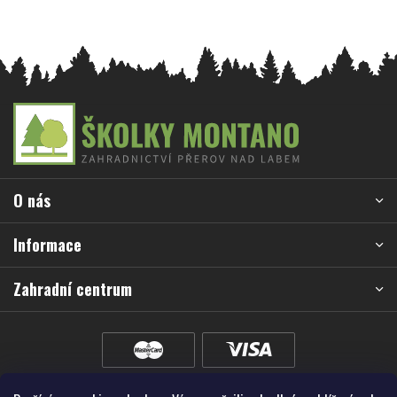
Z
á
p
a
O nás
t
í
Informace
Zahradní centrum