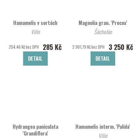
Hamamelis v sortách
Magnolia gran. 'Precox'
Vilín
Šácholán
285 Kč
3 250 Kč
254,46 Kč bez DPH
2 901,79 Kč bez DPH
DETAIL
DETAIL
Hydrangea paniculata
Hamamelis interm. 'Palida'
'Grandiflora'
Vilín