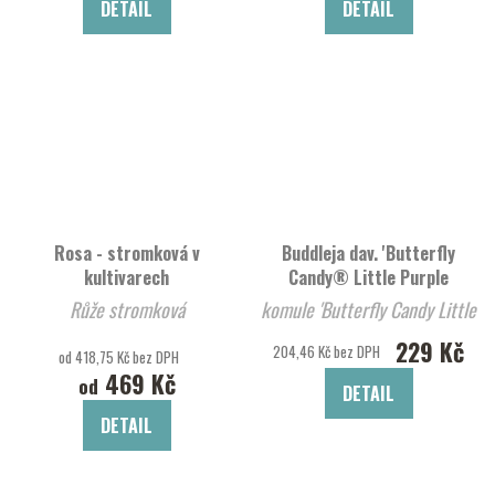
DETAIL
DETAIL
Rosa - stromková v
Buddleja dav. 'Butterfly
kultivarech
Candy® Little Purple
Růže stromková
komule 'Butterfly Candy Little
Purp
229 Kč
204,46 Kč bez DPH
od 418,75 Kč bez DPH
469 Kč
od
DETAIL
DETAIL