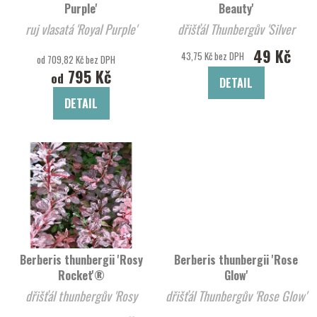
Purple'
Beauty'
ruj vlasatá 'Royal Purple'
dřišťál Thunbergův 'Silver
Beauty'
49 Kč
43,75 Kč bez DPH
od 709,82 Kč bez DPH
795 Kč
od
DETAIL
DETAIL
Berberis thunbergii 'Rosy
Berberis thunbergii 'Rose
Rocket'®
Glow'
dřišťál thunbergův 'Rosy
dřišťál Thunbergův 'Rose Glow'
Rocket'®