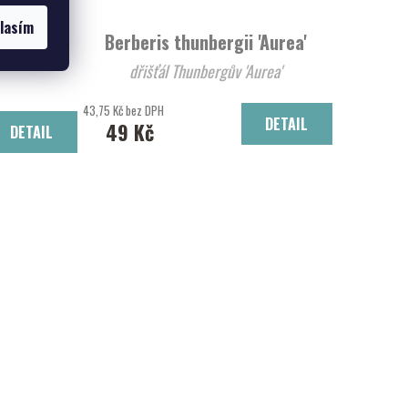
lasím
ains'
Berberis thunbergii 'Aurea'
dřišťál Thunbergův 'Aurea'
43,75 Kč bez DPH
DETAIL
49 Kč
DETAIL