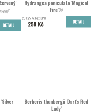
červený'
Hydrangea paniculata 'Magical
Fire'®
hunbergův 'červený'
Hortenzie latnatá 'Magical Fire'®
231,25 Kč bez DPH
DETAIL
259 Kč
DETAIL
'Silver
Berberis thunbergii 'Dart's Red
Lady'