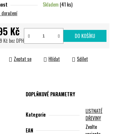
nost
Skladem
(41 ks)
 doručení
95 Kč
DO KOŠÍKU
39 Kč bez DPH
cena:
Zeptat se
Hlídat
Sdílet
DOPLŇKOVÉ PARAMETRY
LISTNATÉ
Kategorie
DŘEVINY
Zvolte
EAN
variantu