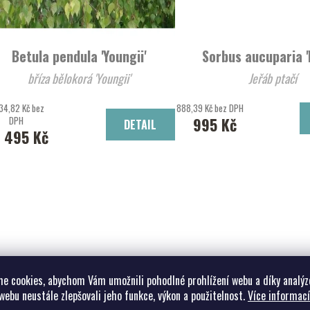
Betula pendula 'Youngii'
Sorbus aucuparia 'E
bříza bělokorá 'Youngii'
Jeřáb ptačí
34,82 Kč bez
888,39 Kč bez DPH
DPH
995 Kč
DETAIL
1 495 Kč
e cookies, abychom Vám umožnili pohodlné prohlížení webu a díky analýz
webu neustále zlepšovali jeho funkce, výkon a použitelnost.
Více informací