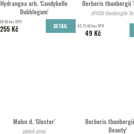
Hydrangea arb. 'Candybelle
Berberis thunbergii '
Bubblegum'
dřišťál t
hortenzie stomečková 'Candybelle
68 Kč bez DPH
DETAIL
43,75 Kč bez DPH
255 Kč
Bubblegum'
49 Kč
Malus d. 'Gloster'
Berberis thunbergii 
Beauty'
jabloň zimní