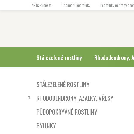
Přejít
Jak nakupovat
Obchodní podmínky
Podmínky ochrany osob
na
obsah
Stálezelené rostliny
Rhododendrony, A
P
K
Přeskočit
STÁLEZELENÉ ROSTLINY
a
o
kategorie
t
s
RHODODENDRONY, AZALKY, VŘESY
e
t
g
r
PŮDOPOKRYVNÉ ROSTLINY
o
a
r
BYLINKY
i
n
e