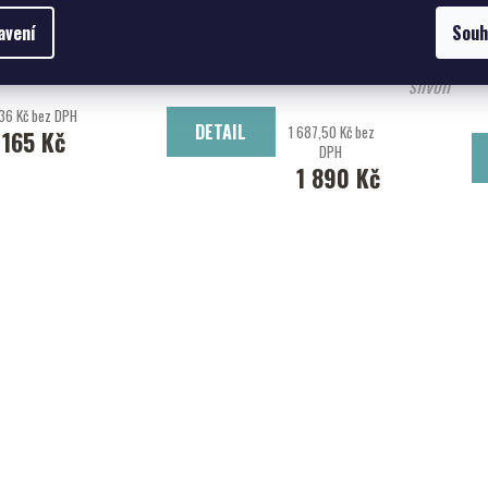
avení
Souh
Prunus lusitanica
Prunus 'Snow Font
slivoň
36 Kč bez DPH
DETAIL
1 687,50 Kč bez
165 Kč
DPH
1 890 Kč