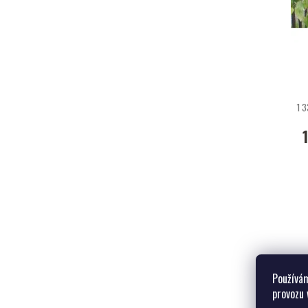
1 3
Používám
provozu 