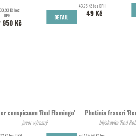
dřišťál Thunbergův 'Silve
43,75 Kč bez DPH
33,93 Kč bez
49 Kč
DPH
DETAIL
2 950 Kč
er conspicuum 'Red Flamingo'
Photinia fraseri 'Re
javor výrazný
blýskavka 'Red Rob
32 Kč bez DPH
od 445,54 Kč bez