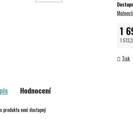
Dostup
Možnosti
1 6
1 513,
Měrná 
Tisk
pis
Hodnocení
s produktu není dostupný