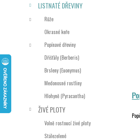
n
LISTNATÉ DŘEVINY
í
p
Růže
a
Okrasné keře
n
e
Popínavé dřeviny
l
Dřišťály (Berberis)
Brsleny (Euonymus)
Medonosné rostliny
Po
Hlohyně (Pyracantha)
ŽIVÉ PLOTY
Popi
Volně rostoucí živé ploty
Stálezelené