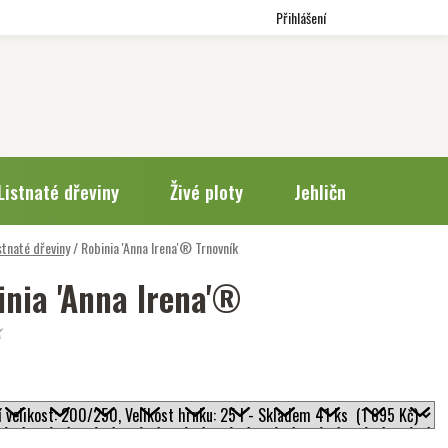
Přihlášení
Listnaté dřeviny
Živé ploty
Jehličnany
Trv
stnaté dřeviny
/
Robinia 'Anna Irena'®
Trnovník
inia 'Anna Irena'®
k