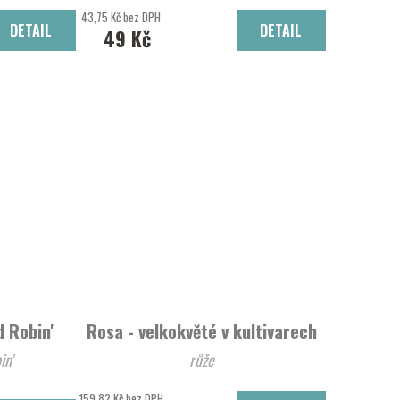
r Beauty'
dřišťál thunbergův 'Dart's Red Lady'
43,75 Kč bez DPH
DETAIL
DETAIL
49 Kč
d Robin'
Rosa - velkokvěté v kultivarech
in'
růže
159,82 Kč bez DPH