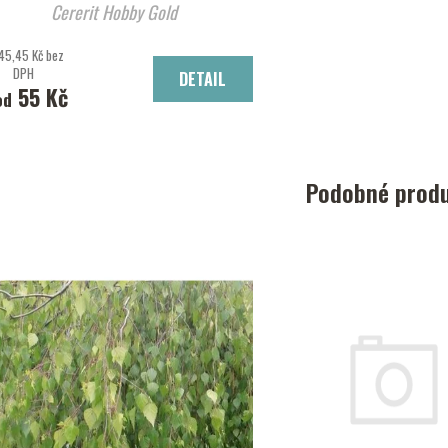
Cererit Hobby Gold
45,45 Kč bez
DPH
DETAIL
55 Kč
od
Podobné prod