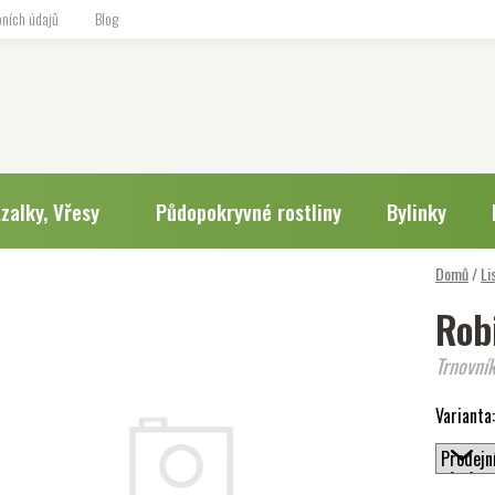
ních údajů
Blog
zalky, Vřesy
Půdopokryvné rostliny
Bylinky
Domů
/
Li
Rob
Trnovní
Varianta: