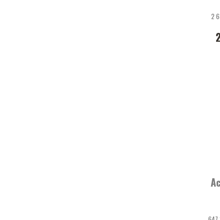
2 6
Ac
647,