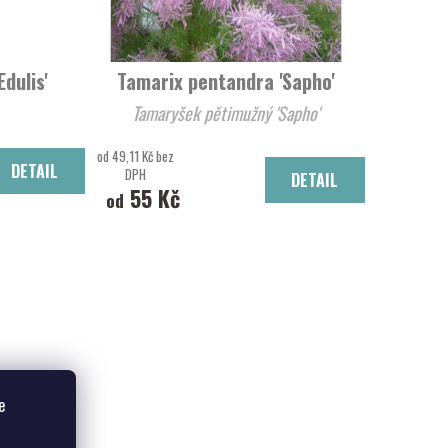
dulis'
Tamarix pentandra 'Sapho'
Tamaryšek pětimužný 'Sapho'
od 49,11 Kč bez
DETAIL
DPH
DETAIL
55 Kč
od
e