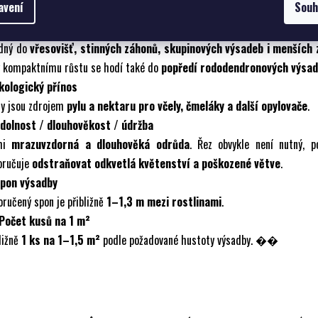
avení
Souh
ncem
.
Praktičnost v zahradě
dný do
vřesovišť, stinných záhonů, skupinových výsadeb i menších
y kompaktnímu růstu se hodí také do
popředí rododendronových výsa
Ekologický přínos
ty jsou zdrojem
pylu a nektaru pro včely, čmeláky a další opylovače
.
Odolnost / dlouhověkost / údržba
mi
mrazuvzdorná a dlouhověká odrůda
. Řez obvykle není nutný, p
oručuje
odstraňovat odkvetlá květenství a poškozené větve
.
Spon výsadby
ručený spon je přibližně
1–1,3 m mezi rostlinami
.
 Počet kusů na 1 m²
ližně
1 ks na 1–1,5 m²
podle požadované hustoty výsadby. ��