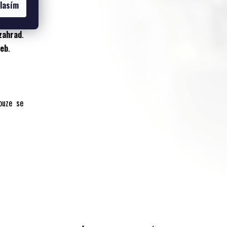
lasím
 zahrad
.
deb
.
ouze se