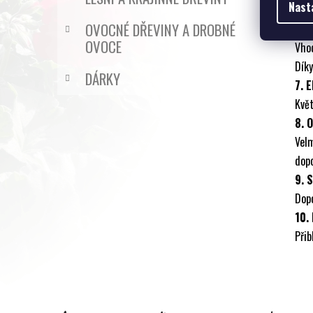
Nast
slu
OVOCNÉ DŘEVINY A DROBNÉ
6. 
OVOCE
Vho
Dík
DÁRKY
7. 
Kvě
8. 
Vel
dop
9. 
Dopo
10.
Přib