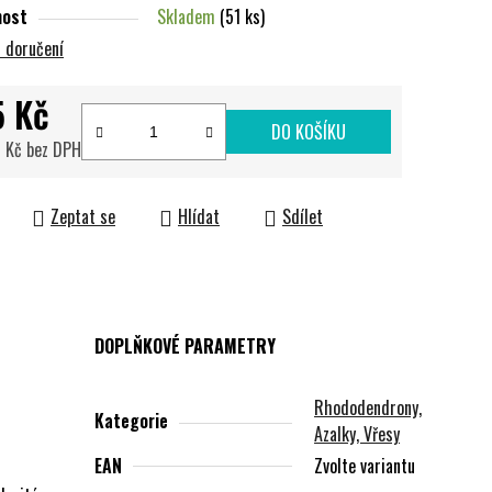
nost
Skladem
(51 ks)
 doručení
5 Kč
DO KOŠÍKU
 Kč bez DPH
cena:
Zeptat se
Hlídat
Sdílet
DOPLŇKOVÉ PARAMETRY
Rhododendrony,
Kategorie
Azalky, Vřesy
EAN
Zvolte variantu