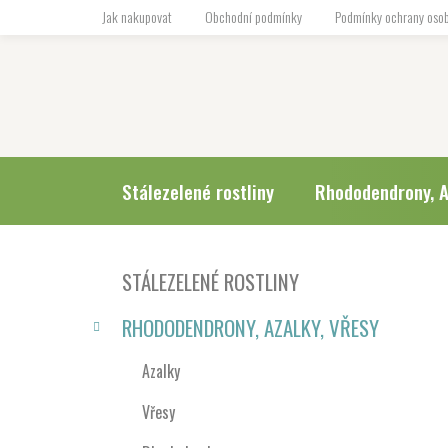
Přejít
Jak nakupovat
Obchodní podmínky
Podmínky ochrany osob
na
obsah
Stálezelené rostliny
Rhododendrony, A
P
K
Přeskočit
STÁLEZELENÉ ROSTLINY
a
o
kategorie
t
s
RHODODENDRONY, AZALKY, VŘESY
e
t
g
r
Azalky
o
a
r
Vřesy
i
n
e