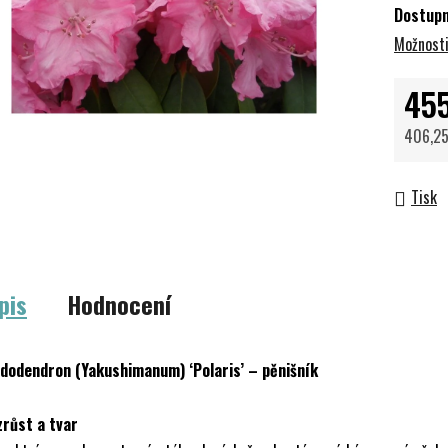
Dostup
Možnosti
45
406,25
Měrná 
Tisk
pis
Hodnocení
dodendron (Yakushimanum) ‘Polaris’ – pěnišník
zrůst a tvar