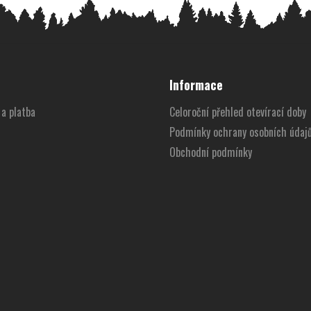
Informace
a platba
Celoroční přehled otevírací doby
Podmínky ochrany osobních údaj
Obchodní podmínky