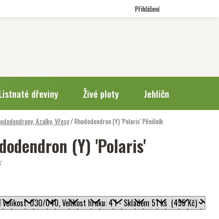
Přihlášení
Listnaté dřeviny
Živé ploty
Jehličnany
Trv
ododendrony, Azalky, Vřesy
/
Rhododendron (Y) 'Polaris'
Pěnišník
dodendron (Y) 'Polaris'
k