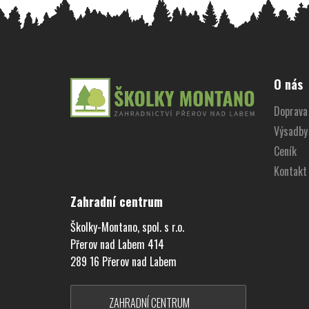
Z
á
O nás
p
Doprava 
a
Výsadby
t
í
Ceník
Kontakt
Zahradní centrum
Školky-Montano, spol. s r.o.
Přerov nad Labem 414
289 16 Přerov nad Labem
ZAHRADNÍ CENTRUM