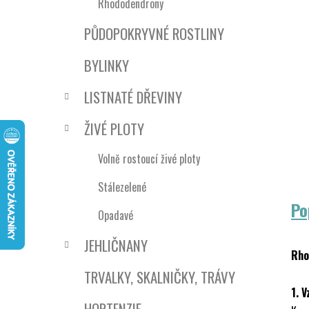
n
Rhododendrony
í
PŮDOPOKRYVNÉ ROSTLINY
p
a
BYLINKY
n
e
LISTNATÉ DŘEVINY
l
ŽIVÉ PLOTY
Volně rostoucí živé ploty
Stálezelené
Po
Opadavé
JEHLIČNANY
Rho
TRVALKY, SKALNIČKY, TRÁVY
1. V
HORTENZIE