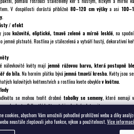
paktní, pomalu rostoucí stálezelený keř s hustým, nízkým a mírně ku
item. V dospělosti dorůstá přibližně
80–120 cm výšky
a asi
100–
ky
.
isty / efekt
ty jsou
kožovité, eliptické, tmavě zelené a mírně lesklé
, na spodn
o jemně plstnaté. Rostlina je stálezelená a vytváří hustý, dekorativní keř
Květy
ké nálevkovité květy mají
jemně růžovou barvu, která postupně bl
ěř do bíla
. Na horním plátku bývá
jemná tmavší kresba
. Květy jsou s
hatých kulovitých květenstvích a rostlina kvete obvykle
v květnu
.
Plody
odkvětu se mohou tvořit drobné
tobolky se semeny
, které nemají 
snou hodnotu. Odkvetlá květenství je vhodné odstranit.
Snadné pěstování
e cookies, abychom Vám umožnili pohodlné prohlížení webu a díky analýz
webu neustále zlepšovali jeho funkce, výkon a použitelnost.
Více informací
aduje
kyselou, humózní a dobře propustnou půdu s dostatkem
lépe prospívá v
polostínu nebo na místě chráněném před silným p