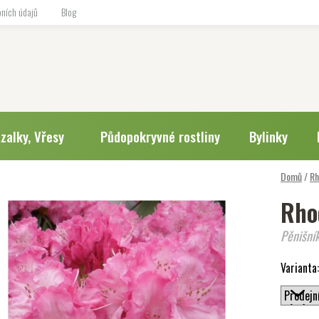
ních údajů
Blog
zalky, Vřesy
Půdopokryvné rostliny
Bylinky
Domů
/
Rh
Rho
Pěnišní
Varianta: