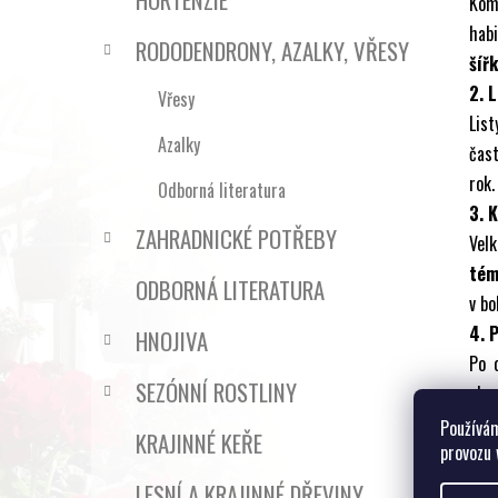
Kom
hab
RODODENDRONY, AZALKY, VŘESY
šíř
2. L
Vřesy
Lis
Azalky
čast
rok.
Odborná literatura
3. 
ZAHRADNICKÉ POTŘEBY
Vel
tém
ODBORNÁ LITERATURA
v bo
4. 
HNOJIVA
Po 
SEZÓNNÍ ROSTLINY
okra
5. 
Používám
KRAJINNÉ KEŘE
provozu 
Vyž
Nej
LESNÍ A KRAJINNÉ DŘEVINY