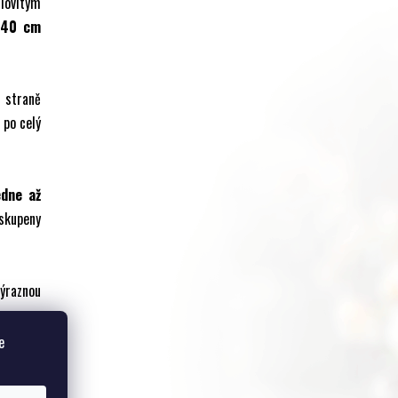
lovitým
140 cm
í straně
 po celý
edne až
eskupeny
výraznou
e
 vláhy
.
oledním