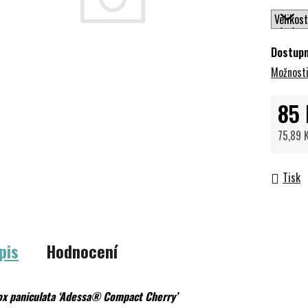
Dostup
Možnosti
85 
75,89 
Měrná 
Tisk
pis
Hodnocení
ox paniculata ‘Adessa® Compact Cherry’