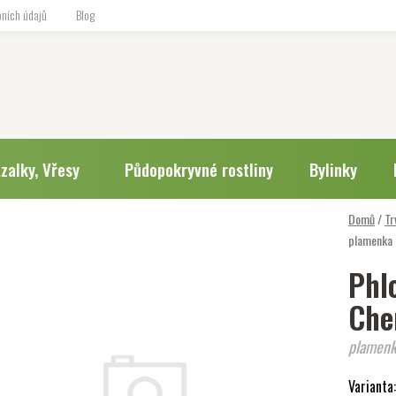
ních údajů
Blog
zalky, Vřesy
Půdopokryvné rostliny
Bylinky
Domů
/
Tr
plamenka 
Phl
Che
plamenk
Varianta: