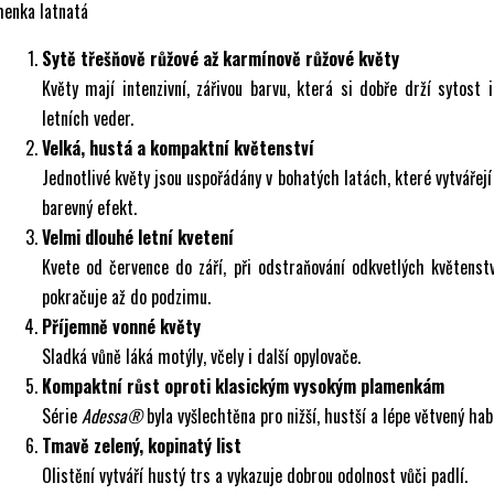
menka latnatá
Sytě třešňově růžové až karmínově růžové květy
Květy mají intenzivní, zářivou barvu, která si dobře drží sytost
letních veder.
Velká, hustá a kompaktní květenství
Jednotlivé květy jsou uspořádány v bohatých latách, které vytvářejí
barevný efekt.
Velmi dlouhé letní kvetení
Kvete od července do září, při odstraňování odkvetlých květenst
pokračuje až do podzimu.
Příjemně vonné květy
Sladká vůně láká motýly, včely i další opylovače.
Kompaktní růst oproti klasickým vysokým plamenkám
Série
Adessa®
byla vyšlechtěna pro nižší, hustší a lépe větvený hab
Tmavě zelený, kopinatý list
Olistění vytváří hustý trs a vykazuje dobrou odolnost vůči padlí.