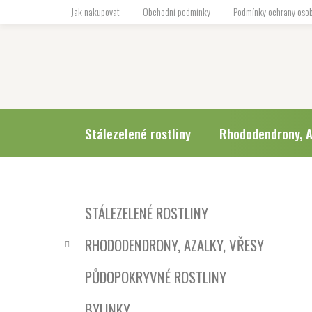
Přejít
Jak nakupovat
Obchodní podmínky
Podmínky ochrany osob
na
obsah
Stálezelené rostliny
Rhododendrony, A
P
K
Přeskočit
STÁLEZELENÉ ROSTLINY
a
o
kategorie
t
s
RHODODENDRONY, AZALKY, VŘESY
e
t
g
r
PŮDOPOKRYVNÉ ROSTLINY
o
a
r
BYLINKY
i