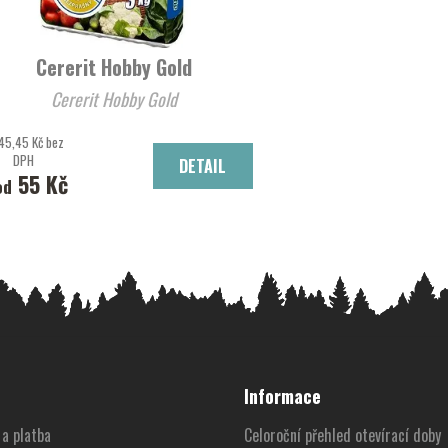
Cererit Hobby Gold
Cererit Hobby Gold
45,45 Kč bez
DPH
DETAIL
55 Kč
od
Informace
a platba
Celoroční přehled otevírací doby