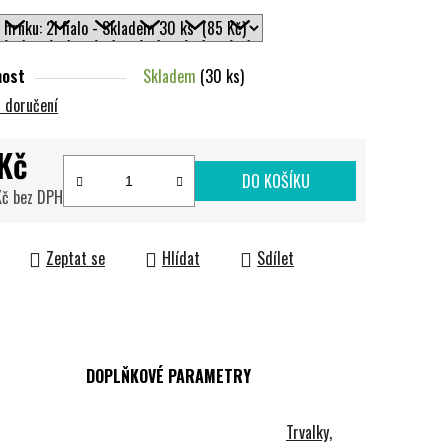
nost
Skladem
(30 ks)
 doručení
Kč
DO KOŠÍKU
Kč bez DPH
cena:
Zeptat se
Hlídat
Sdílet
DOPLŇKOVÉ PARAMETRY
Trvalky,