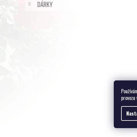
DÁRKY
Používám
provozu 
Nast