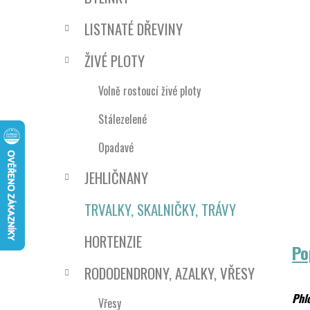
n
e
n
LISTNATÉ DŘEVINY
í
p
ŽIVÉ PLOTY
a
n
Volně rostoucí živé ploty
e
Stálezelené
l
Opadavé
JEHLIČNANY
TRVALKY, SKALNIČKY, TRÁVY
HORTENZIE
Po
RODODENDRONY, AZALKY, VŘESY
Phl
Vřesy