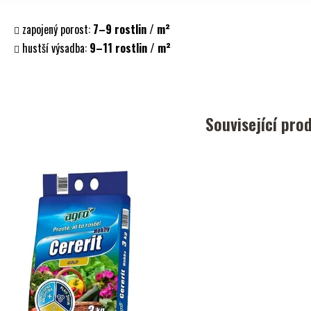
zapojený porost:
7–9 rostlin / m²
hustší výsadba:
9–11 rostlin / m²
Související pro