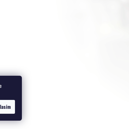
e
lasím