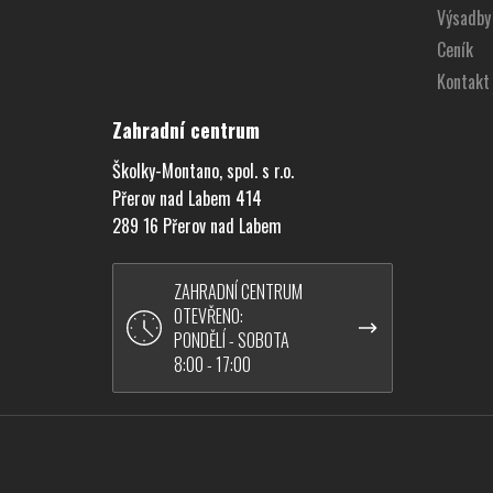
Výsadby
t
í
Ceník
Kontakt
Zahradní centrum
Školky-Montano, spol. s r.o.
Přerov nad Labem 414
289 16 Přerov nad Labem
ZAHRADNÍ CENTRUM
OTEVŘENO:
PONDĚLÍ - SOBOTA
8:00 - 17:00