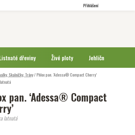
Přihlášení
Listnaté dřeviny
Živé ploty
Jehličnany
Trv
valky, Skalničky, Trávy
/
Phlox pan. ‘Adessa® Compact Cherry’
latnatá
ox pan. ‘Adessa® Compact
rry’
a latnatá