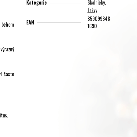
Kategorie
Skalničky,
Trávy
859099648
EAN
 i během
1690
 výrazný
ví často
itus.