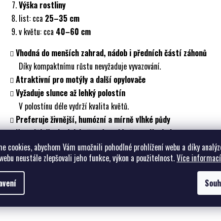
Výška rostliny
list: cca
25–35 cm
v květu: cca
40–60 cm
Vhodná do menších zahrad, nádob i předních částí záhonů
Díky kompaktnímu růstu nevyžaduje vyvazování.
Atraktivní pro motýly a další opylovače
Vyžaduje slunce až lehký polostín
V polostínu déle vydrží kvalita květů.
Preferuje živnější, humózní a mírně vlhké půdy
Nesnáší dlouhodobé přeschnutí kořenového balu
Pravidelná vláha podporuje bohaté kvetení.
e cookies, abychom Vám umožnili pohodlné prohlížení webu a díky analýz
webu neustále zlepšovali jeho funkce, výkon a použitelnost.
Více informací
Plně mrazuvzdorná a dlouhověká trvalka
Mrazuvzdornost cca
-30 až -34 °C
.
avení
Souh
Dobrá odolnost vůči padlí a letním výkyvům počasí
Doporučený počet kusů na m²