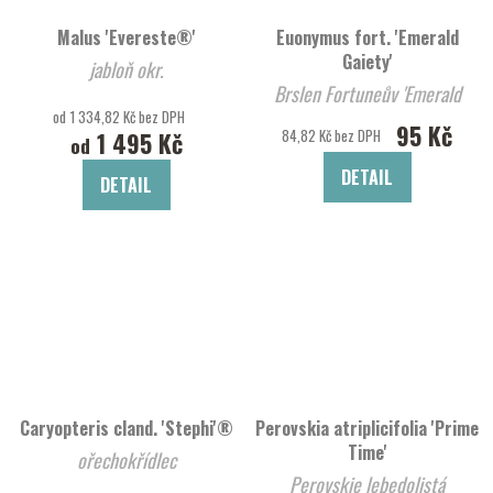
Malus 'Evereste®'
Euonymus fort. 'Emerald
Gaiety'
jabloň okr.
Brslen Fortuneův 'Emerald
od 1 334,82 Kč bez DPH
Gaiety'
95 Kč
84,82 Kč bez DPH
1 495 Kč
od
DETAIL
DETAIL
Caryopteris cland. 'Stephi'®
Perovskia atriplicifolia 'Prime
Time'
ořechokřídlec
Perovskie lebedolistá