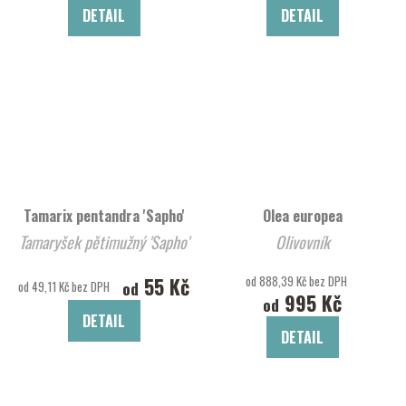
DETAIL
DETAIL
Tamarix pentandra 'Sapho'
Olea europea
Tamaryšek pětimužný 'Sapho'
Olivovník
55 Kč
od 888,39 Kč bez DPH
od
od 49,11 Kč bez DPH
995 Kč
od
DETAIL
DETAIL