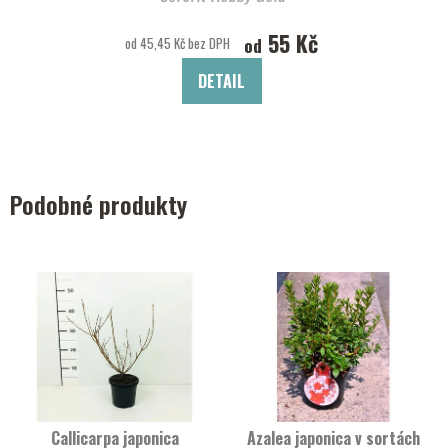
55 Kč
od
od 45,45 Kč bez DPH
DETAIL
Podobné produkty
Callicarpa japonica
Azalea japonica v sortách