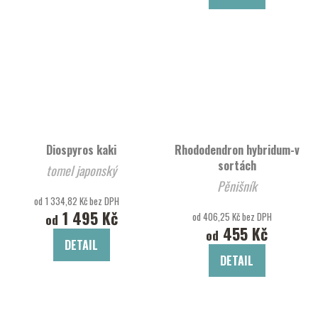
Diospyros kaki
Rhododendron hybridum-v
sortách
tomel japonský
Pěnišník
od 1 334,82 Kč bez DPH
1 495 Kč
od 406,25 Kč bez DPH
od
455 Kč
od
DETAIL
DETAIL