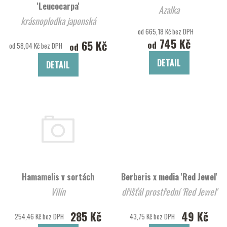
'Leucocarpa'
Azalka
krásnoplodka japonská
od 665,18 Kč bez DPH
745 Kč
65 Kč
od
od
od 58,04 Kč bez DPH
DETAIL
DETAIL
Hamamelis v sortách
Berberis x media 'Red Jewel'
Vilín
dřišťál prostřední 'Red Jewel'
285 Kč
49 Kč
254,46 Kč bez DPH
43,75 Kč bez DPH