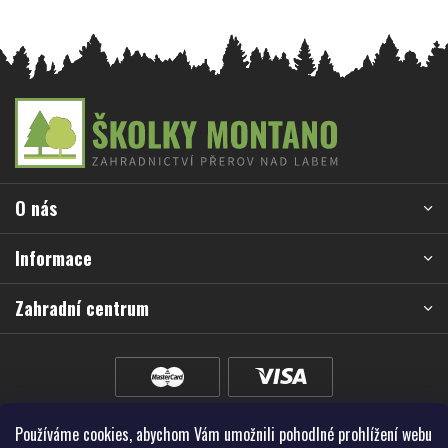
Z
á
p
a
O nás
t
í
Informace
Zahradní centrum
Používáme cookies, abychom Vám umožnili pohodlné prohlížení webu