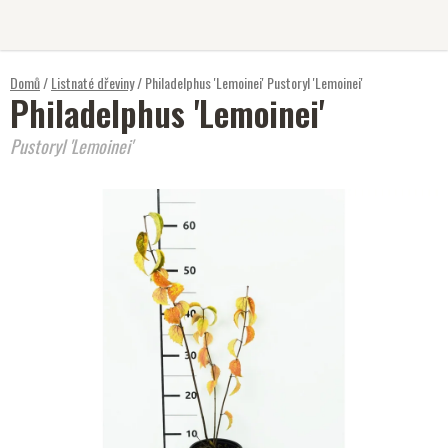
Přejít
na
obsah
Domů
/
Listnaté dřeviny
/
Philadelphus 'Lemoinei'
Pustoryl 'Lemoinei'
Philadelphus 'Lemoinei'
Pustoryl 'Lemoinei'