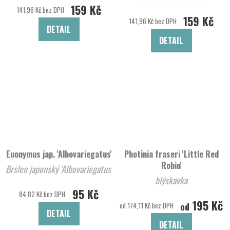
159 Kč
141,96 Kč bez DPH
159 Kč
141,96 Kč bez DPH
DETAIL
DETAIL
Euonymus jap. 'Albovariegatus'
Photinia fraseri 'Little Red
Robin'
Brslen japonský 'Albovariegatus'
blýskavka
95 Kč
84,82 Kč bez DPH
195 Kč
od
od 174,11 Kč bez DPH
DETAIL
DETAIL