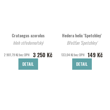
Crataegus azorolus
Hedera helix 'Spetchley'
hloh středomořský
Břečťan 'Spetchley'
3 250 Kč
149 Kč
2 901,79 Kč bez DPH
133,04 Kč bez DPH
DETAIL
DETAIL