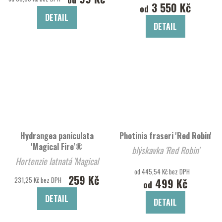
3 550 Kč
od
DETAIL
DETAIL
Hydrangea paniculata
Photinia fraseri 'Red Robin'
'Magical Fire'®
blýskavka 'Red Robin'
Hortenzie latnatá 'Magical
od 445,54 Kč bez DPH
Fire'®
259 Kč
231,25 Kč bez DPH
499 Kč
od
DETAIL
DETAIL