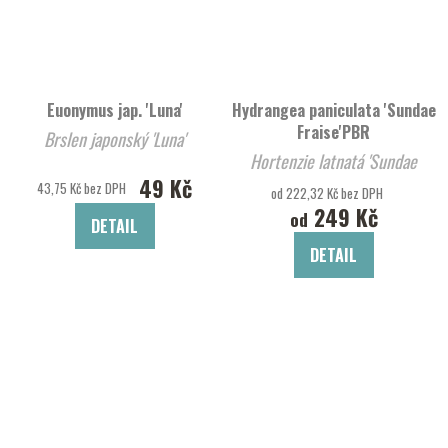
Euonymus jap. 'Luna'
Hydrangea paniculata 'Sundae
Fraise'PBR
Brslen japonský 'Luna'
Hortenzie latnatá 'Sundae
49 Kč
Fraise'
43,75 Kč bez DPH
od 222,32 Kč bez DPH
249 Kč
od
DETAIL
DETAIL