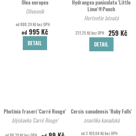
Olea europea
Hydrangea paniculata 'Little
Lime'®Punch
Olivovník
Hortentie latnatá
od 888,39 Kč bez DPH
995 Kč
259 Kč
od
231,25 Kč bez DPH
DETAIL
DETAIL
Photinia fraseri 'Carré Rouge'
Cercis canadensis 'Ruby Falls'
blýskavka 'Carré Rouge'
zmarlika kanadská
99 Kč
od 3 169,64 Kč bez DPH
od
od 88,39 Kč bez DPH