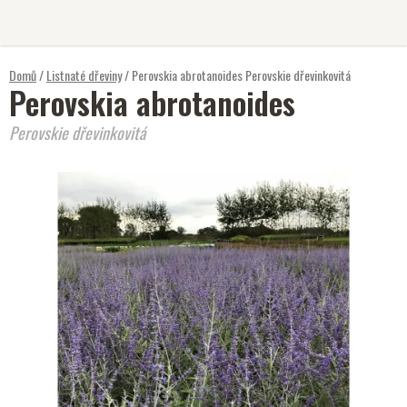
Přejít
na
obsah
Domů
/
Listnaté dřeviny
/
Perovskia abrotanoides
Perovskie dřevinkovitá
Perovskia abrotanoides
Perovskie dřevinkovitá