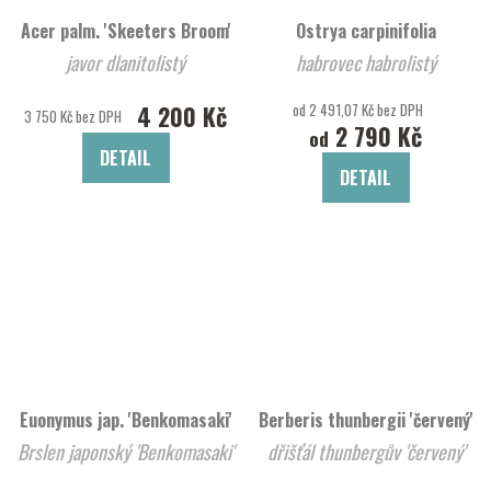
Acer palm. 'Skeeters Broom'
Ostrya carpinifolia
javor dlanitolistý
habrovec habrolistý
4 200 Kč
od 2 491,07 Kč bez DPH
3 750 Kč bez DPH
2 790 Kč
od
DETAIL
DETAIL
Euonymus jap. 'Benkomasaki'
Berberis thunbergii 'červený'
Brslen japonský 'Benkomasaki'
dřišťál thunbergův 'červený'