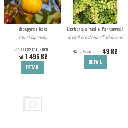
Diospyros kaki
Berberis x media 'Parkjuweel'
tomel japonský
dřišťál prostřední 'Parkjuweel'
od 1 334,82 Kč bez DPH
49 Kč
43,75 Kč bez DPH
1 495 Kč
od
DETAIL
DETAIL