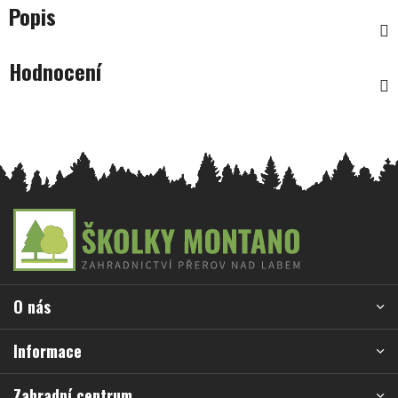
Popis
Hodnocení
Z
á
p
a
O nás
t
í
Informace
Zahradní centrum