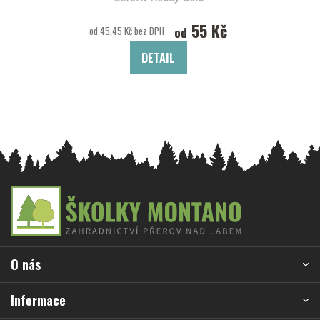
55 Kč
od
od 45,45 Kč bez DPH
DETAIL
Z
á
p
a
O nás
t
í
Informace