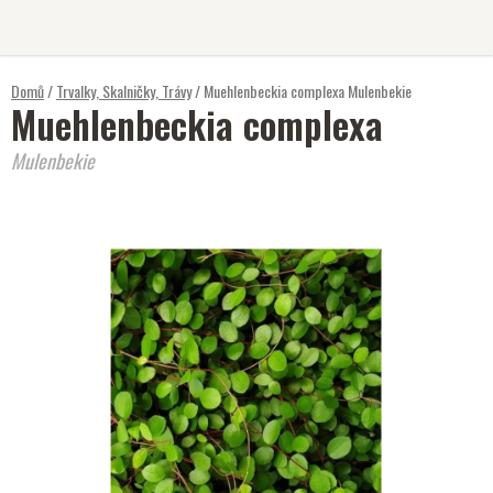
Přejít
na
obsah
Domů
/
Trvalky, Skalničky, Trávy
/
Muehlenbeckia complexa
Mulenbekie
Muehlenbeckia complexa
Mulenbekie