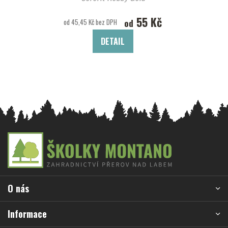
55 Kč
od
od 45,45 Kč bez DPH
DETAIL
Z
á
p
a
O nás
t
í
Informace