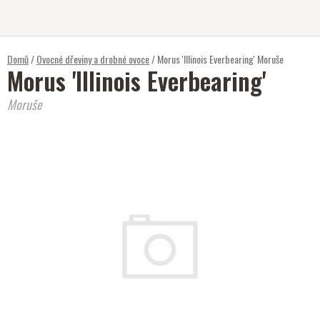
Přejít
na
obsah
Domů
/
Ovocné dřeviny a drobné ovoce
/
Morus 'Illinois Everbearing'
Moruše
Morus 'Illinois Everbearing'
Moruše