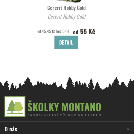
Cererit Hobby Gold
Cererit Hobby Gold
55 Kč
od
od 45,45 Kč bez DPH
DETAIL
Z
á
p
a
O nás
t