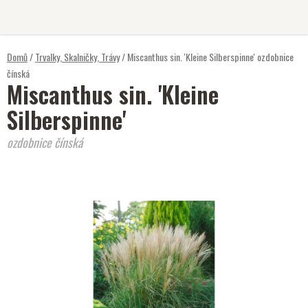
Přejít
na
obsah
Domů
/
Trvalky, Skalničky, Trávy
/
Miscanthus sin. 'Kleine Silberspinne'
ozdobnice
čínská
Miscanthus sin. 'Kleine
Silberspinne'
ozdobnice čínská