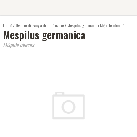
Přejít
na
obsah
Domů
/
Ovocné dřeviny a drobné ovoce
/
Mespilus germanica
Mišpule obecná
Mespilus germanica
Mišpule obecná