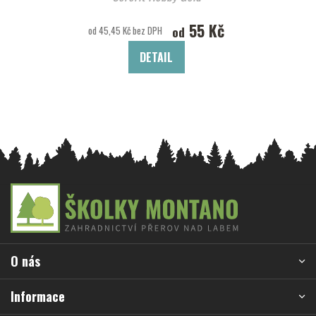
55 Kč
od
od 45,45 Kč bez DPH
DETAIL
Z
á
p
a
O nás
t
í
Informace