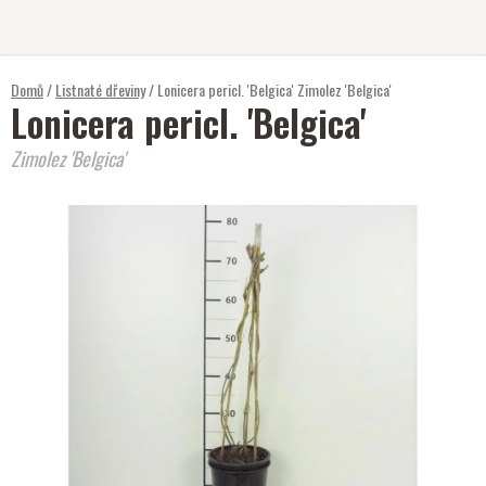
Přejít
na
obsah
Domů
/
Listnaté dřeviny
/
Lonicera pericl. 'Belgica'
Zimolez 'Belgica'
Lonicera pericl. 'Belgica'
Zimolez 'Belgica'