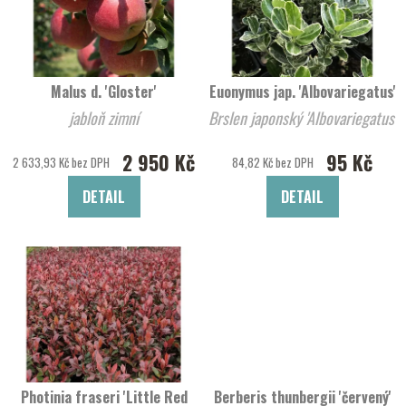
Malus d. 'Gloster'
Euonymus jap. 'Albovariegatus'
jabloň zimní
Brslen japonský 'Albovariegatus'
2 950 Kč
95 Kč
2 633,93 Kč bez DPH
84,82 Kč bez DPH
DETAIL
DETAIL
Photinia fraseri 'Little Red
Berberis thunbergii 'červený'