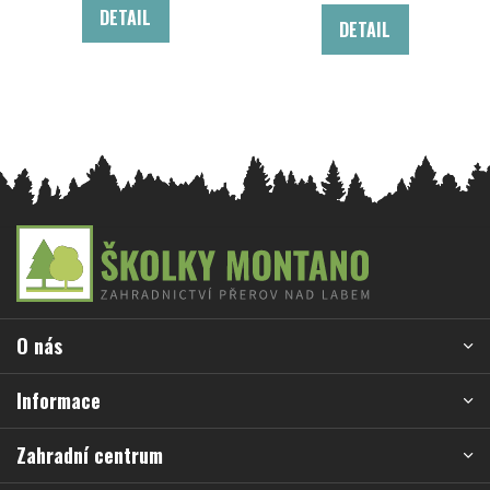
DETAIL
DETAIL
Z
á
p
a
O nás
t
í
Informace
Zahradní centrum