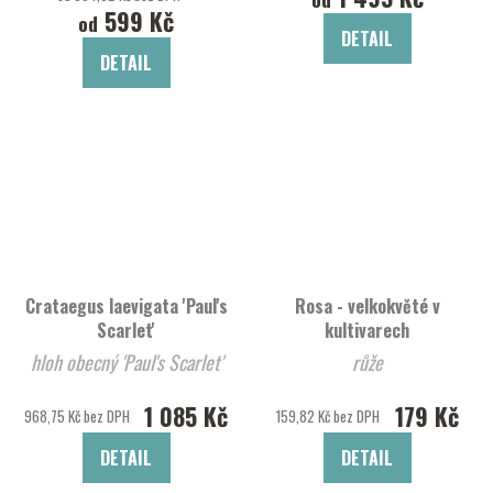
599 Kč
od
DETAIL
DETAIL
Crataegus laevigata 'Paul's
Rosa - velkokvěté v
Scarlet'
kultivarech
hloh obecný 'Paul's Scarlet'
růže
1 085 Kč
179 Kč
968,75 Kč bez DPH
159,82 Kč bez DPH
DETAIL
DETAIL