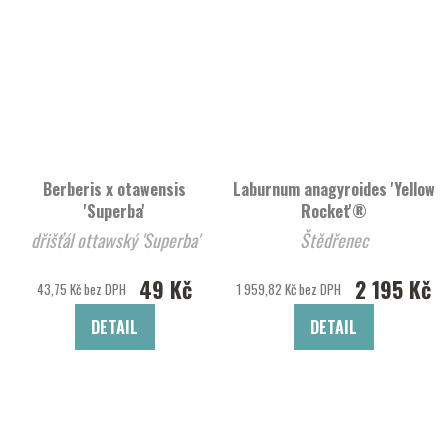
Berberis x otawensis
Laburnum anagyroides 'Yellow
'Superba'
Rocket'®
dřišťál ottawský 'Superba'
Štědřenec
49 Kč
2 195 Kč
43,75 Kč bez DPH
1 959,82 Kč bez DPH
DETAIL
DETAIL