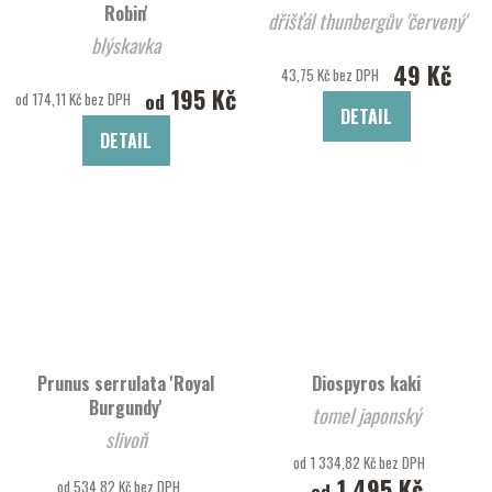
Robin'
dřišťál thunbergův 'červený'
blýskavka
49 Kč
43,75 Kč bez DPH
195 Kč
od
od 174,11 Kč bez DPH
DETAIL
DETAIL
Prunus serrulata 'Royal
Diospyros kaki
Burgundy'
tomel japonský
slivoň
od 1 334,82 Kč bez DPH
1 495 Kč
od 534,82 Kč bez DPH
od