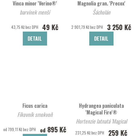
Vinca minor 'Verino®'
Magnolia gran. 'Precox'
barvínek menší
Šácholán
49 Kč
3 250 Kč
43,75 Kč bez DPH
2 901,79 Kč bez DPH
DETAIL
DETAIL
Ficus carica
Hydrangea paniculata
'Magical Fire'®
Fíkovník smokvoň
Hortenzie latnatá 'Magical
895 Kč
Fire'®
od
od 799,11 Kč bez DPH
259 Kč
231,25 Kč bez DPH