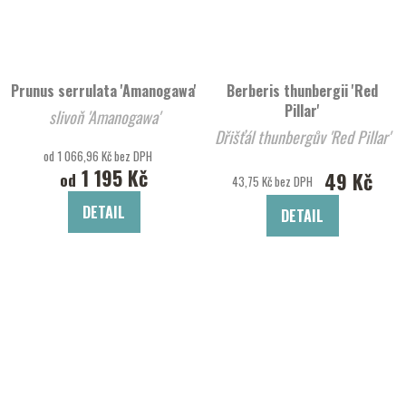
Prunus serrulata 'Amanogawa'
Berberis thunbergii 'Red
Pillar'
slivoň 'Amanogawa'
Dřišťál thunbergův 'Red Pillar'
od 1 066,96 Kč bez DPH
1 195 Kč
49 Kč
od
43,75 Kč bez DPH
DETAIL
DETAIL