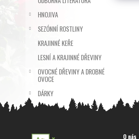
ODBORNÁ LITERATURA
HNOJIVA
SEZÓNNÍ ROSTLINY
KRAJINNÉ KEŘE
LESNÍ A KRAJINNÉ DŘEVINY
OVOCNÉ DŘEVINY A DROBNÉ
OVOCE
DÁRKY
Z
á
O nás