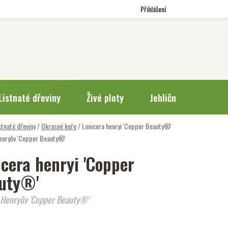
Přihlášení
Listnaté dřeviny
Živé ploty
Jehličnany
Trv
stnaté dřeviny
/
Okrasné keře
/
Lonicera henryi 'Copper Beauty®'
enryův 'Copper Beauty®'
icera henryi 'Copper
uty®'
 Henryův 'Copper Beauty®'