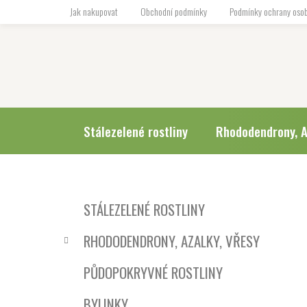
Přejít
Jak nakupovat
Obchodní podmínky
Podmínky ochrany osob
na
obsah
Stálezelené rostliny
Rhododendrony, A
P
K
Přeskočit
STÁLEZELENÉ ROSTLINY
a
o
kategorie
t
s
RHODODENDRONY, AZALKY, VŘESY
e
t
g
r
PŮDOPOKRYVNÉ ROSTLINY
o
a
r
BYLINKY
i