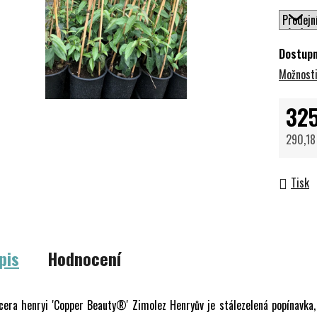
Dostup
Možnosti
325
290,18
Měrná 
Tisk
pis
Hodnocení
cera henryi 'Copper Beauty®' Zimolez Henryův je stálezelená popínavka,