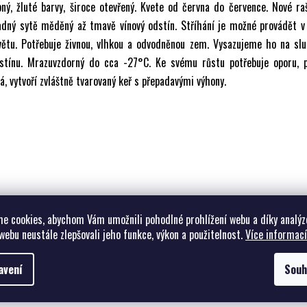
ný, žluté barvy, široce otevřený. Kvete od června do července. Nové r
adný sytě měděný až tmavě vínový odstín. Stříhání je možné provádět v
větu. Potřebuje živnou, vlhkou a odvodněnou zem. Vysazujeme ho na slu
ostínu. Mrazuvzdorný do cca -27°C. Ke svému růstu potřebuje oporu, p
, vytvoří zvláštně tvarovaný keř s přepadavými výhony.
e cookies, abychom Vám umožnili pohodlné prohlížení webu a díky analýz
webu neustále zlepšovali jeho funkce, výkon a použitelnost.
Více informací
avení
Souh