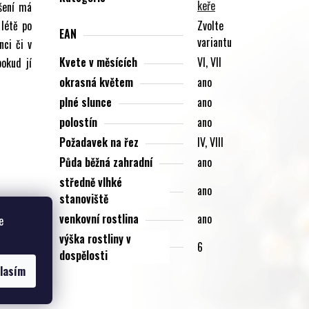
keře
ašení má
 létě po
Zvolte
EAN
variantu
nci či v
Kvete v měsících
VI, VII
okud jí
okrasná květem
ano
plné slunce
ano
polostín
ano
Požadavek na řez
IV, VIII
Půda běžná zahradní
ano
středně vlhké
ano
stanoviště
venkovní rostlina
ano
e
výška rostliny v
6
dospělosti
lasím