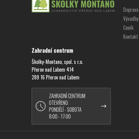
p
Doprava 
a
Výsadby
t
í
Ceník
Kontakt
Zahradní centrum
Školky-Montano, spol. s r.o.
Přerov nad Labem 414
289 16 Přerov nad Labem
ZAHRADNÍ CENTRUM
OTEVŘENO:
PONDĚLÍ - SOBOTA
8:00 - 17:00