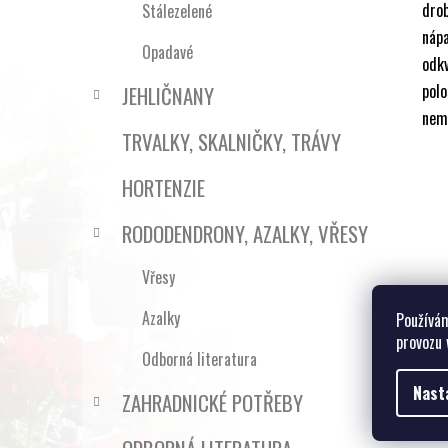
drob
Stálezelené
náp
Opadavé
odk
pol
JEHLIČNANY
nemá
TRVALKY, SKALNIČKY, TRÁVY
HORTENZIE
RODODENDRONY, AZALKY, VŘESY
Vřesy
Azalky
Používám
provozu 
Odborná literatura
Nast
ZAHRADNICKÉ POTŘEBY