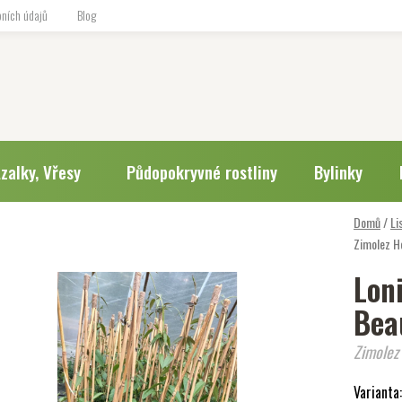
ních údajů
Blog
zalky, Vřesy
Půdopokryvné rostliny
Bylinky
Domů
/
Li
Zimolez H
Lon
Bea
Zimolez
Varianta: