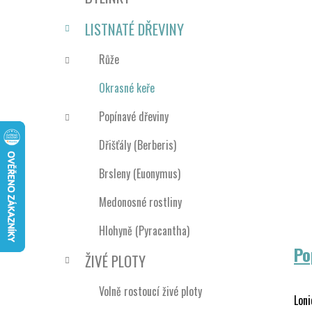
n
e
n
LISTNATÉ DŘEVINY
í
p
Růže
a
Okrasné keře
n
e
Popínavé dřeviny
l
Dřišťály (Berberis)
Brsleny (Euonymus)
Medonosné rostliny
Hlohyně (Pyracantha)
Po
ŽIVÉ PLOTY
Volně rostoucí živé ploty
Loni