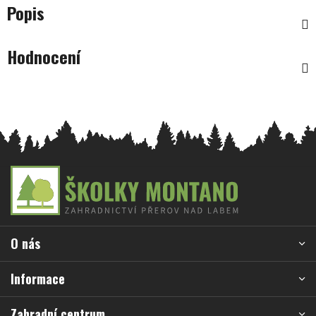
Popis
Hodnocení
Z
á
p
a
O nás
t
í
Informace
Zahradní centrum