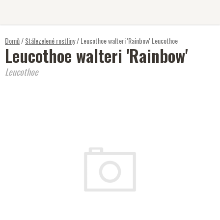
Přejít
na
obsah
Domů
/
Stálezelené rostliny
/
Leucothoe walteri 'Rainbow'
Leucothoe
Leucothoe walteri 'Rainbow'
Leucothoe