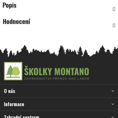
Popis
Hodnocení
Z
á
p
a
O nás
t
í
Informace
Zahradní centrum