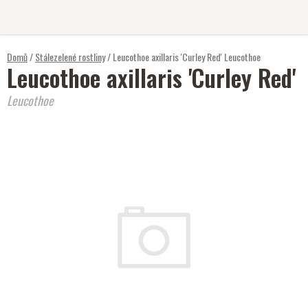
Přejít
na
obsah
Domů
/
Stálezelené rostliny
/
Leucothoe axillaris 'Curley Red'
Leucothoe
Leucothoe axillaris 'Curley Red'
Leucothoe