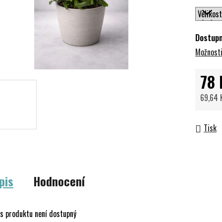
Dostup
Možnosti
78 
69,64 
Měrná 
Tisk
pis
Hodnocení
s produktu není dostupný