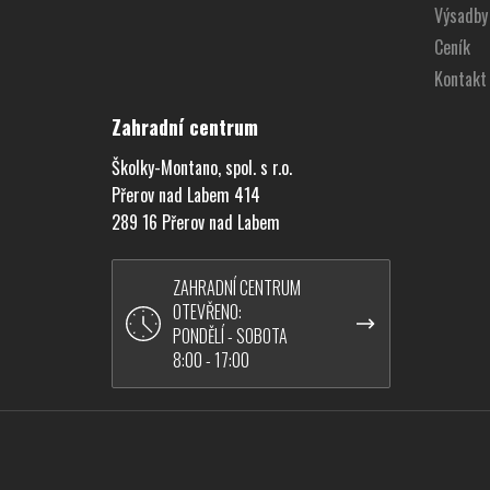
Výsadby
t
í
Ceník
Kontakt
Zahradní centrum
Školky-Montano, spol. s r.o.
Přerov nad Labem 414
289 16 Přerov nad Labem
ZAHRADNÍ CENTRUM
OTEVŘENO:
PONDĚLÍ - SOBOTA
8:00 - 17:00