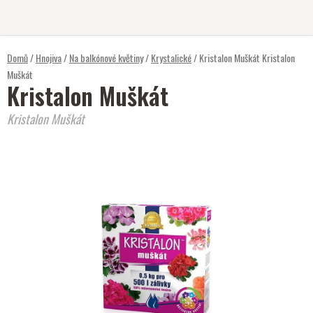
Přejít
na
obsah
Domů
/
Hnojiva
/
Na balkónové květiny
/
Krystalické
/
Kristalon Muškát
Kristalon
Muškát
Kristalon Muškát
Kristalon Muškát