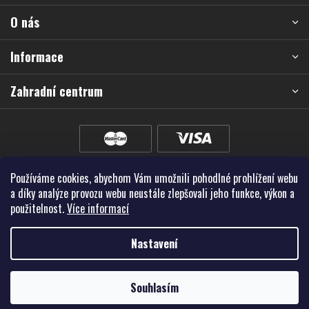
a
O nás
t
í
Informace
Zahradní centrum
Používáme cookies, abychom Vám umožnili pohodlné prohlížení webu
a díky analýze provozu webu neustále zlepšovali jeho funkce, výkon a
použitelnost.
Více informací
Nastavení
Vytvořil Shoptet Premium
Souhlasím
Copyright 2026
Školky - Montano, spol. s r.o.
. Všechna práva vyhrazena.