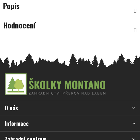
Popis
Hodnocení
Z
á
p
a
O nás
t
í
Informace
Zahradní centrum