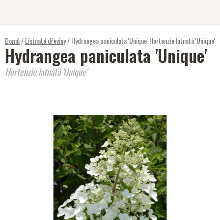
Přejít
na
obsah
Domů
/
Listnaté dřeviny
/
Hydrangea paniculata 'Unique'
Hortenzie latnatá 'Unique'
Hydrangea paniculata 'Unique'
Hortenzie latnatá 'Unique'