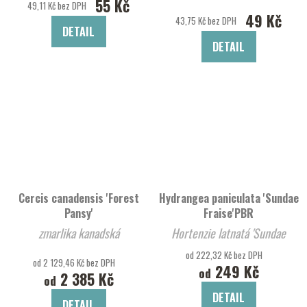
55 Kč
49,11 Kč bez DPH
49 Kč
43,75 Kč bez DPH
DETAIL
DETAIL
Cercis canadensis 'Forest
Hydrangea paniculata 'Sundae
Pansy'
Fraise'PBR
zmarlika kanadská
Hortenzie latnatá 'Sundae
Fraise'
od 222,32 Kč bez DPH
od 2 129,46 Kč bez DPH
249 Kč
od
2 385 Kč
od
DETAIL
DETAIL