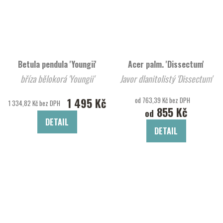
Betula pendula 'Youngii'
Acer palm. 'Dissectum'
bříza bělokorá 'Youngii'
Javor dlanitolistý 'Dissectum'
1 495 Kč
od 763,39 Kč bez DPH
1 334,82 Kč bez DPH
855 Kč
od
DETAIL
DETAIL