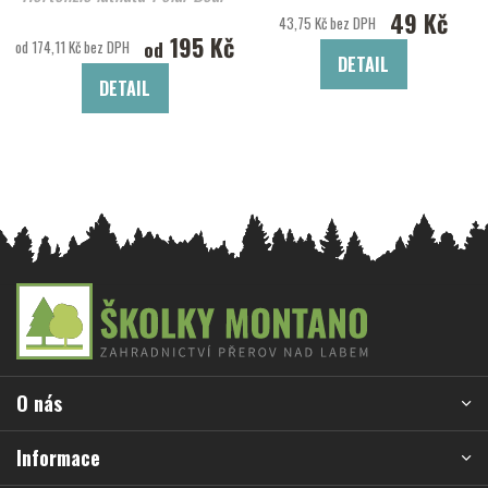
49 Kč
43,75 Kč bez DPH
195 Kč
od
od 174,11 Kč bez DPH
DETAIL
DETAIL
Z
á
p
a
O nás
t
í
Informace