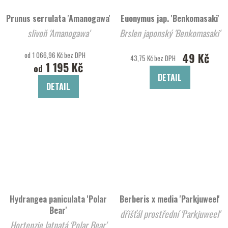
Prunus serrulata 'Amanogawa'
Euonymus jap. 'Benkomasaki'
slivoň 'Amanogawa'
Brslen japonský 'Benkomasaki'
od 1 066,96 Kč bez DPH
49 Kč
43,75 Kč bez DPH
1 195 Kč
od
DETAIL
DETAIL
Hydrangea paniculata 'Polar
Berberis x media 'Parkjuweel'
Bear'
dřišťál prostřední 'Parkjuweel'
Hortenzie latnatá 'Polar Bear'