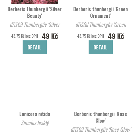
Berberis thunbergii 'Silver
Berberis thunbergii 'Green
Beauty'
Ornament'
dřišťál Thunbergův 'Silver
dřišťal Thunbergův 'Green
Beauty'
Ornament'
49 Kč
49 Kč
43,75 Kč bez DPH
43,75 Kč bez DPH
DETAIL
DETAIL
Lonicera nitida
Berberis thunbergii 'Rose
Glow'
Zimolez lesklý
dřišťál Thunbergův 'Rose Glow'