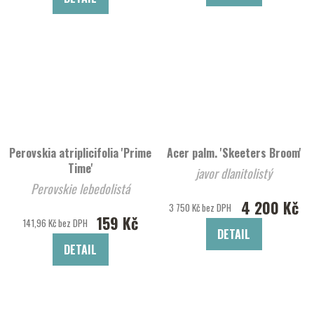
Perovskia atriplicifolia 'Prime
Acer palm. 'Skeeters Broom'
Time'
javor dlanitolistý
Perovskie lebedolistá
4 200 Kč
3 750 Kč bez DPH
159 Kč
141,96 Kč bez DPH
DETAIL
DETAIL