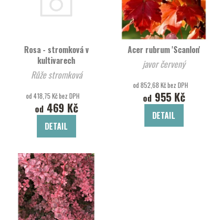
Rosa - stromková v
Acer rubrum 'Scanlon'
kultivarech
javor červený
Růže stromková
od 852,68 Kč bez DPH
955 Kč
od 418,75 Kč bez DPH
od
469 Kč
od
DETAIL
DETAIL